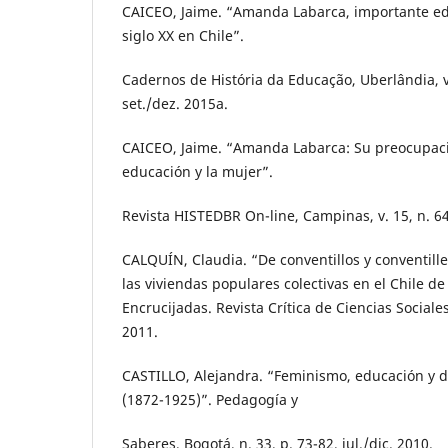
CAICEO, Jaime. “Amanda Labarca, importante ed
siglo XX en Chile”.
Cadernos de História da Educação, Uberlândia, v.
set./dez. 2015a.
CAICEO, Jaime. “Amanda Labarca: Su preocupación
educación y la mujer”.
Revista HISTEDBR On-line, Campinas, v. 15, n. 64,
CALQUÍN, Claudia. “De conventillos y conventill
las viviendas populares colectivas en el Chile de 
Encrucijadas. Revista Crítica de Ciencias Sociales,
2011.
CASTILLO, Alejandra. “Feminismo, educación y 
(1872-1925)”. Pedagogía y
Saberes, Bogotá, n. 33, p. 73-82, jul./dic. 2010.