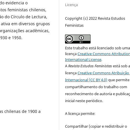
do evidencia o
Licença
os feministas chilenos,
o do Círculo de Lectura,
Copyright (c) 2022 Revista Estudos
 ativa em diversos grupos
Feministas
organizações acadêmicas,
1930 e 1950.
Este trabalho está licenciado sob um
licença
Creative Commons Attribution
International License
.
A
Revista Estudos Feministas
está sob 
licença
Creative Commons Atribuição 
Internacional (CC BY 4.0)
que permite
compartilhamento do trabalho com
reconhecimento de autoria e publica
inicial neste periódico.
as chilenas de 1900 a
A licença permite:
Compartilhar (copiar e redistribuir o