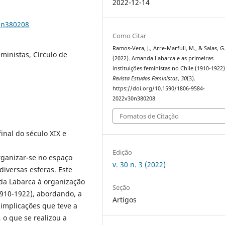
2022-12-14
0n380208
Como Citar
Ramos-Vera, J., Arre-Marfull, M., & Salas, G
ministas, Círculo de
(2022). Amanda Labarca e as primeiras
instituições feministas no Chile (1910-1922)
Revista Estudos Feministas
,
30
(3).
https://doi.org/10.1590/1806-9584-
2022v30n380208
Fomatos de Citação
inal do século XIX e
Edição
rganizar-se no espaço
v. 30 n. 3 (2022)
iversas esferas. Este
da Labarca à organização
Seção
1910-1922), abordando, a
Artigos
 implicações que teve a
 o que se realizou a