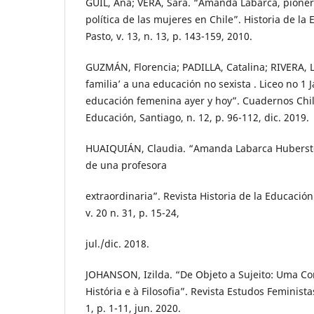
GUIL, Ana; VERA, Sara. “Amanda Labarca, pionera
política de las mujeres en Chile”. Historia de l
Pasto, v. 13, n. 13, p. 143-159, 2010.
GUZMÁN, Florencia; PADILLA, Catalina; RIVERA, L
familia’ a una educación no sexista . Liceo no 1 J
educación femenina ayer y hoy”. Cuadernos Chil
Educación, Santiago, n. 12, p. 96-112, dic. 2019.
HUAIQUIÁN, Claudia. “Amanda Labarca Hubersto
de una profesora
extraordinaria”. Revista Historia de la Educació
v. 20 n. 31, p. 15-24,
jul./dic. 2018.
JOHANSON, Izilda. “De Objeto a Sujeito: Uma Co
História e à Filosofia”. Revista Estudos Feministas
1, p. 1-11, jun. 2020.