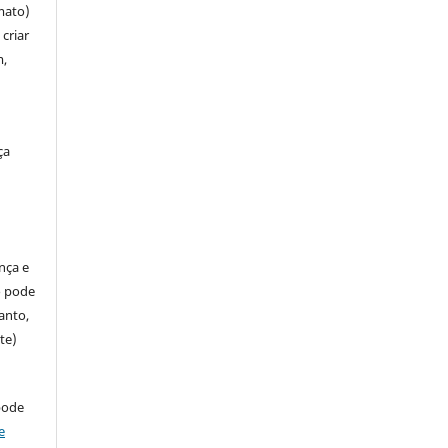
mato)
criar
m,
ça
ença e
so pode
anto,
te)
pode
e