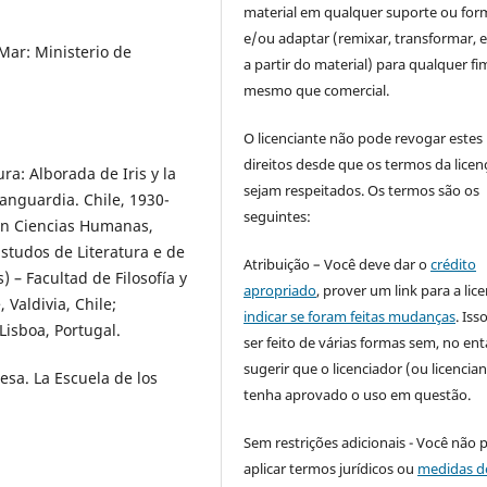
material em qualquer suporte ou for
e/ou adaptar (remixar, transformar, e 
Mar: Ministerio de
a partir do material) para qualquer fi
mesmo que comercial.
O licenciante não pode revogar estes
direitos desde que os termos da licen
ra: Alborada de Iris y la
sejam respeitados. Os termos são os
anguardia. Chile, 1930-
seguintes:
en Ciencias Humanas,
tudos de Literatura e de
Atribuição – Você deve dar o
crédito
 – Facultad de Filosofía y
apropriado
, prover um link para a lic
Valdivia, Chile;
indicar se foram feitas mudanças
. Is
Lisboa, Portugal.
ser feito de várias formas sem, no ent
sugerir que o licenciador (ou licencian
esa. La Escuela de los
tenha aprovado o uso em questão.
Sem restrições adicionais - Você não 
aplicar termos jurídicos ou
medidas d