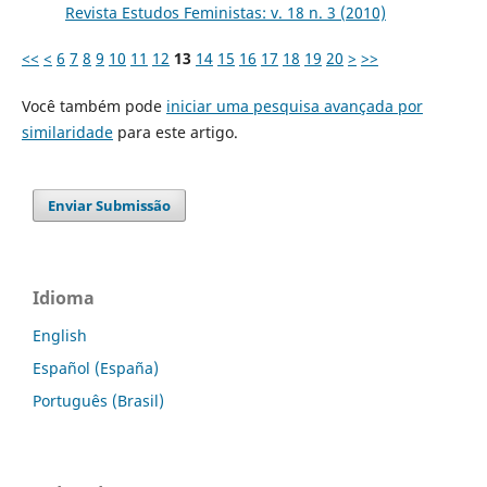
Revista Estudos Feministas: v. 18 n. 3 (2010)
<<
<
6
7
8
9
10
11
12
13
14
15
16
17
18
19
20
>
>>
Você também pode
iniciar uma pesquisa avançada por
similaridade
para este artigo.
Enviar Submissão
Idioma
English
Español (España)
Português (Brasil)