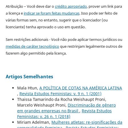
Atribuição – Você deve dar o
crédito apropriado
, prover um link para
a licença e
indicar se foram feitas mudanças
. Isso pode ser feito de
várias formas sem, no entanto, sugerir que o licenciador (ou
licenciante) tenha aprovado o uso em questão.
Sem restrições adicionais - Você não pode aplicar termos jurídicos ou
medidas de caráter tecnológico
que restrinjam legalmente outros de
fazerem algo permitido pela licença.
Artigos Semelhantes
Mala Htun,
A POLÍTICA DE COTAS NA AMÉRICA LATINA
,
Revista Estudos Feministas: v. 9 n. 1 (2001)
Thaissa Tamarindo da Rocha Weishaupt Proni,
Marcelo Weishaupt Proni,
Discriminação de gênero
em grandes empresas no Brasil
,
Revista Estudos
Feministas: v. 26 n. 1 (2018)
Miriam Adelman,
Mulheres atletas: re-significações da
corporalidade feminina
,
Revista Estudos Feministas: