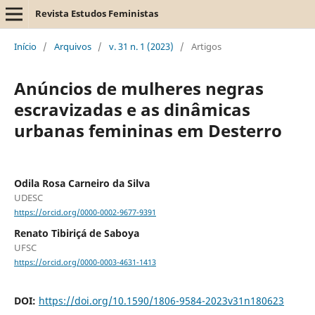
Revista Estudos Feministas
Início
/
Arquivos
/
v. 31 n. 1 (2023)
/
Artigos
Anúncios de mulheres negras
escravizadas e as dinâmicas
urbanas femininas em Desterro
Odila Rosa Carneiro da Silva
UDESC
https://orcid.org/0000-0002-9677-9391
Renato Tibiriçá de Saboya
UFSC
https://orcid.org/0000-0003-4631-1413
DOI:
https://doi.org/10.1590/1806-9584-2023v31n180623