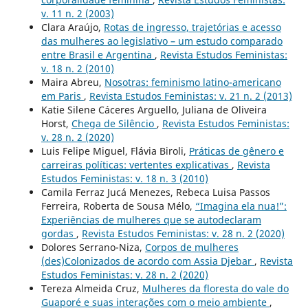
v. 11 n. 2 (2003)
Clara Araújo,
Rotas de ingresso, trajetórias e acesso
das mulheres ao legislativo – um estudo comparado
entre Brasil e Argentina
,
Revista Estudos Feministas:
v. 18 n. 2 (2010)
Maira Abreu,
Nosotras: feminismo latino-americano
em Paris
,
Revista Estudos Feministas: v. 21 n. 2 (2013)
Katie Silene Cáceres Arguello, Juliana de Oliveira
Horst,
Chega de Silêncio
,
Revista Estudos Feministas:
v. 28 n. 2 (2020)
Luis Felipe Miguel, Flávia Biroli,
Práticas de gênero e
carreiras políticas: vertentes explicativas
,
Revista
Estudos Feministas: v. 18 n. 3 (2010)
Camila Ferraz Jucá Menezes, Rebeca Luisa Passos
Ferreira, Roberta de Sousa Mélo,
“Imagina ela nua!”:
Experiências de mulheres que se autodeclaram
gordas
,
Revista Estudos Feministas: v. 28 n. 2 (2020)
Dolores Serrano-Niza,
Corpos de mulheres
(des)Colonizados de acordo com Assia Djebar
,
Revista
Estudos Feministas: v. 28 n. 2 (2020)
Tereza Almeida Cruz,
Mulheres da floresta do vale do
Guaporé e suas interações com o meio ambiente
,