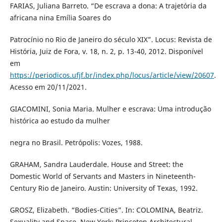
FARIAS, Juliana Barreto. “De escrava a dona: A trajetória da
africana nina Emília Soares do
Patrocínio no Rio de Janeiro do século XIX”. Locus: Revista de
História, Juiz de Fora, v. 18, n. 2, p. 13-40, 2012. Disponível
em
https://periodicos.ufjf.br/index.php/locus/article/view/20607
.
Acesso em 20/11/2021.
GIACOMINI, Sonia Maria. Mulher e escrava: Uma introdução
histórica ao estudo da mulher
negra no Brasil. Petrópolis: Vozes, 1988.
GRAHAM, Sandra Lauderdale. House and Street: the
Domestic World of Servants and Masters in Nineteenth-
Century Rio de Janeiro. Austin: University of Texas, 1992.
GROSZ, Elizabeth. “Bodies-Cities”. In: COLOMINA, Beatriz.
Sexuality and Space. New York: Princeton Architectural,