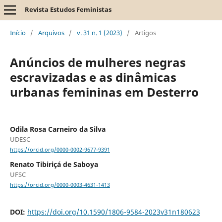
Revista Estudos Feministas
Início
/
Arquivos
/
v. 31 n. 1 (2023)
/
Artigos
Anúncios de mulheres negras
escravizadas e as dinâmicas
urbanas femininas em Desterro
Odila Rosa Carneiro da Silva
UDESC
https://orcid.org/0000-0002-9677-9391
Renato Tibiriçá de Saboya
UFSC
https://orcid.org/0000-0003-4631-1413
DOI:
https://doi.org/10.1590/1806-9584-2023v31n180623