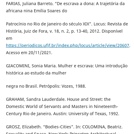
FARIAS, Juliana Barreto. “De escrava a dona: A trajetória da
africana nina Emília Soares do
Patrocínio no Rio de Janeiro do século XIX”. Locus: Revista de
História, Juiz de Fora, v. 18, n. 2, p. 13-40, 2012. Disponível
em
https://periodicos.ufjf.br/index.php/locus/article/view/20607
.
Acesso em 20/11/2021.
GIACOMINI, Sonia Maria. Mulher e escrava: Uma introdução
histórica ao estudo da mulher
negra no Brasil. Petrópolis: Vozes, 1988.
GRAHAM, Sandra Lauderdale. House and Street: the
Domestic World of Servants and Masters in Nineteenth-
Century Rio de Janeiro. Austin: University of Texas, 1992.
GROSZ, Elizabeth. “Bodies-Cities”. In: COLOMINA, Beatriz.
Sexuality and Space. New York: Princeton Architectural,