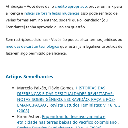
Atribuição – Você deve dar o
crédito apropriado
, prover um link para
a licença e
indicar se foram feitas mudanças
. Isso pode ser feito de
várias formas sem, no entanto, sugerir que o licenciador (ou
licenciante) tenha aprovado o uso em questão.
Sem restrições adicionais - Você não pode aplicar termos jurídicos ou
medidas de caráter tecnológico
que restrinjam legalmente outros de
fazerem algo permitido pela licença.
Artigos Semelhantes
Marcelo Paixão, Flávio Gomes,
HISTÓRIAS DAS
DIFERENÇAS E DAS DESIGUALDADES REVISITADAS:
NOTAS SOBRE GÊNERO, ESCRAVIDÃO, RAÇA E PÓS-
EMANCIPAÇÃO
,
Revista Estudos Feministas: v. 16 n. 3
(2008)
Kiran Asher,
Engendrando desenvolvimento e
etnicidade nas terras baixas do Pacífico colombiano
,
Revista Estudos Feministas: v. 12 n. 1 (2004)