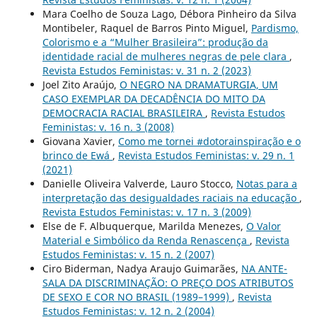
Mara Coelho de Souza Lago, Débora Pinheiro da Silva
Montibeler, Raquel de Barros Pinto Miguel,
Pardismo,
Colorismo e a “Mulher Brasileira”: produção da
identidade racial de mulheres negras de pele clara
,
Revista Estudos Feministas: v. 31 n. 2 (2023)
Joel Zito Araújo,
O NEGRO NA DRAMATURGIA, UM
CASO EXEMPLAR DA DECADÊNCIA DO MITO DA
DEMOCRACIA RACIAL BRASILEIRA
,
Revista Estudos
Feministas: v. 16 n. 3 (2008)
Giovana Xavier,
Como me tornei #dotorainspiração e o
brinco de Ewá
,
Revista Estudos Feministas: v. 29 n. 1
(2021)
Danielle Oliveira Valverde, Lauro Stocco,
Notas para a
interpretação das desigualdades raciais na educação
,
Revista Estudos Feministas: v. 17 n. 3 (2009)
Else de F. Albuquerque, Marilda Menezes,
O Valor
Material e Simbólico da Renda Renascença
,
Revista
Estudos Feministas: v. 15 n. 2 (2007)
Ciro Biderman, Nadya Araujo Guimarães,
NA ANTE-
SALA DA DISCRIMINAÇÃO: O PREÇO DOS ATRIBUTOS
DE SEXO E COR NO BRASIL (1989–1999)
,
Revista
Estudos Feministas: v. 12 n. 2 (2004)