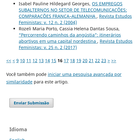
Isabel Pauline Hildegard Georges,
OS EMPREGOS
SUBALTERNOS NO SETOR DE TELECOMUNICAÇÕES:
COMPARAÇÕES FRANÇA–ALEMANHA
,
Revista Estudos
Feministas: v. 12 n. 2 (2004)
Rozeli Maria Porto, Cassia Helena Dantas Sousa,
“Percorrendo caminhos da angústia”: itinerários
abortivos em uma capital nordestina
,
Revista Estudos
Feministas: v. 25 n. 2 (2017)
<<
<
9
10
11
12
13
14
15
16
17
18
19
20
21
22
23
>
>>
Você também pode
iniciar uma pesquisa avançada por
similaridade
para este artigo.
Enviar Submissão
Idioma