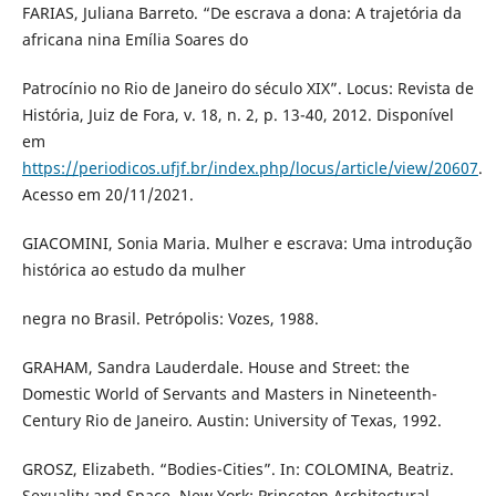
FARIAS, Juliana Barreto. “De escrava a dona: A trajetória da
africana nina Emília Soares do
Patrocínio no Rio de Janeiro do século XIX”. Locus: Revista de
História, Juiz de Fora, v. 18, n. 2, p. 13-40, 2012. Disponível
em
https://periodicos.ufjf.br/index.php/locus/article/view/20607
.
Acesso em 20/11/2021.
GIACOMINI, Sonia Maria. Mulher e escrava: Uma introdução
histórica ao estudo da mulher
negra no Brasil. Petrópolis: Vozes, 1988.
GRAHAM, Sandra Lauderdale. House and Street: the
Domestic World of Servants and Masters in Nineteenth-
Century Rio de Janeiro. Austin: University of Texas, 1992.
GROSZ, Elizabeth. “Bodies-Cities”. In: COLOMINA, Beatriz.
Sexuality and Space. New York: Princeton Architectural,