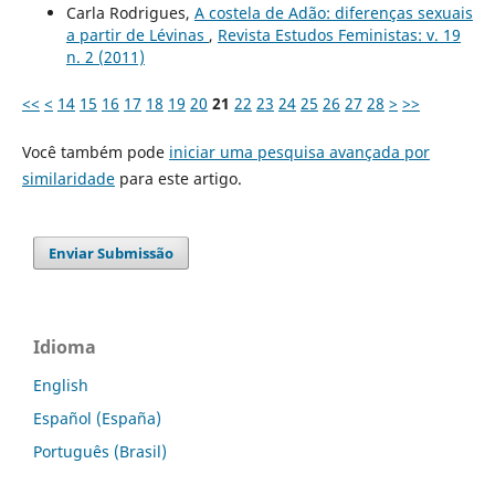
Carla Rodrigues,
A costela de Adão: diferenças sexuais
a partir de Lévinas
,
Revista Estudos Feministas: v. 19
n. 2 (2011)
<<
<
14
15
16
17
18
19
20
21
22
23
24
25
26
27
28
>
>>
Você também pode
iniciar uma pesquisa avançada por
similaridade
para este artigo.
Enviar Submissão
Idioma
English
Español (España)
Português (Brasil)