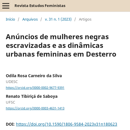
Revista Estudos Feministas
Início
/
Arquivos
/
v. 31 n. 1 (2023)
/
Artigos
Anúncios de mulheres negras
escravizadas e as dinâmicas
urbanas femininas em Desterro
Odila Rosa Carneiro da Silva
UDESC
https://orcid.org/0000-0002-9677-9391
Renato Tibiriçá de Saboya
UFSC
https://orcid.org/0000-0003-4631-1413
DOI:
https://doi.org/10.1590/1806-9584-2023v31n180623