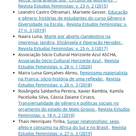
Revista Estudos Feministas: v. 23 n. 2 (2015)
Leandro Castro Oltramari, Marivete Gesser,
Educação
e gênero: histórias de estudantes do curso Gênero e
Diversidade na Escola
,
Revista Estudos Feministas: v.
27 n. 3 (2019)
Naara Luna,
Morte por aborto clandestino na
imprensa: Jandira, Elizângela e Operação Herodes
,
Revista Estudos Feministas: v. 25 n. 3 (2017)
Associação Sócio Cultural Horizonte Azul ASCHA,
Associação Sócio Cultural Horizonte Azul
,
Revista
Estudos Feministas: v. 28 n. 1 (2020)
Maira Luisa Gonçalves Abreu,
Feminismo materialista
na França: sócio-história de uma reflexão
,
Revista
Estudos Feministas: v. 26 n. 3 (2018)
Rosângela Saldanha Pereira, Xavier Rambla, Kamila
Paceluika Silva, Cássia Daiane Ciriaco,
Transversalidade de gênero e políticas sociais no
orçamento do estado de Mato Grosso
,
Revista Estudos
Feministas: v. 18 n. 2 (2010)
Thais Henriques Tiriba,
Sugar relationships: sexo,
afeto e consumo na África do Sul e no Brasil
,
Revista
Estudos Feministas: v. 27 n. 3 (2019)