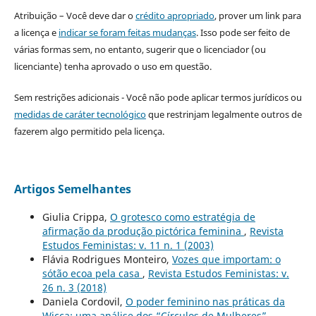
Atribuição – Você deve dar o
crédito apropriado
, prover um link para
a licença e
indicar se foram feitas mudanças
. Isso pode ser feito de
várias formas sem, no entanto, sugerir que o licenciador (ou
licenciante) tenha aprovado o uso em questão.
Sem restrições adicionais - Você não pode aplicar termos jurídicos ou
medidas de caráter tecnológico
que restrinjam legalmente outros de
fazerem algo permitido pela licença.
Artigos Semelhantes
Giulia Crippa,
O grotesco como estratégia de
afirmação da produção pictórica feminina
,
Revista
Estudos Feministas: v. 11 n. 1 (2003)
Flávia Rodrigues Monteiro,
Vozes que importam: o
sótão ecoa pela casa
,
Revista Estudos Feministas: v.
26 n. 3 (2018)
Daniela Cordovil,
O poder feminino nas práticas da
Wicca: uma análise dos “Círculos de Mulheres”
,