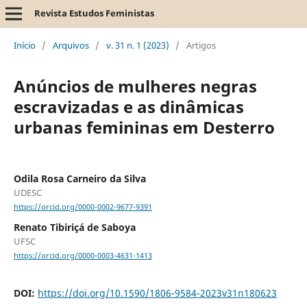
Revista Estudos Feministas
Início
/
Arquivos
/
v. 31 n. 1 (2023)
/
Artigos
Anúncios de mulheres negras
escravizadas e as dinâmicas
urbanas femininas em Desterro
Odila Rosa Carneiro da Silva
UDESC
https://orcid.org/0000-0002-9677-9391
Renato Tibiriçá de Saboya
UFSC
https://orcid.org/0000-0003-4631-1413
DOI:
https://doi.org/10.1590/1806-9584-2023v31n180623