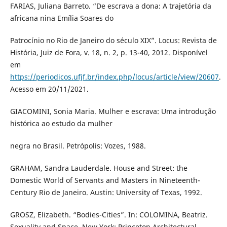
FARIAS, Juliana Barreto. “De escrava a dona: A trajetória da
africana nina Emília Soares do
Patrocínio no Rio de Janeiro do século XIX”. Locus: Revista de
História, Juiz de Fora, v. 18, n. 2, p. 13-40, 2012. Disponível
em
https://periodicos.ufjf.br/index.php/locus/article/view/20607
.
Acesso em 20/11/2021.
GIACOMINI, Sonia Maria. Mulher e escrava: Uma introdução
histórica ao estudo da mulher
negra no Brasil. Petrópolis: Vozes, 1988.
GRAHAM, Sandra Lauderdale. House and Street: the
Domestic World of Servants and Masters in Nineteenth-
Century Rio de Janeiro. Austin: University of Texas, 1992.
GROSZ, Elizabeth. “Bodies-Cities”. In: COLOMINA, Beatriz.
Sexuality and Space. New York: Princeton Architectural,