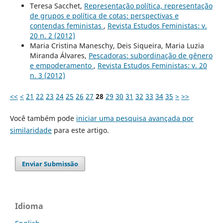
Teresa Sacchet,
Representação política, representação
de grupos e política de cotas: perspectivas e
contendas feministas
,
Revista Estudos Feministas: v.
20 n. 2 (2012)
Maria Cristina Maneschy, Deis Siqueira, Maria Luzia
Miranda Álvares,
Pescadoras: subordinação de gênero
e empoderamento
,
Revista Estudos Feministas: v. 20
n. 3 (2012)
<<
<
21
22
23
24
25
26
27
28
29
30
31
32
33
34
35
>
>>
Você também pode
iniciar uma pesquisa avançada por
similaridade
para este artigo.
Enviar Submissão
Idioma