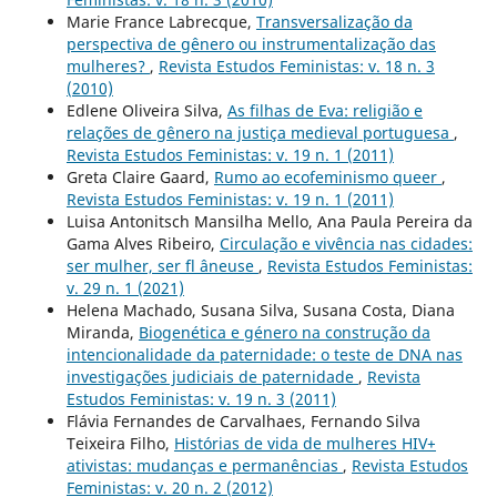
Marie France Labrecque,
Transversalização da
perspectiva de gênero ou instrumentalização das
mulheres?
,
Revista Estudos Feministas: v. 18 n. 3
(2010)
Edlene Oliveira Silva,
As filhas de Eva: religião e
relações de gênero na justiça medieval portuguesa
,
Revista Estudos Feministas: v. 19 n. 1 (2011)
Greta Claire Gaard,
Rumo ao ecofeminismo queer
,
Revista Estudos Feministas: v. 19 n. 1 (2011)
Luisa Antonitsch Mansilha Mello, Ana Paula Pereira da
Gama Alves Ribeiro,
Circulação e vivência nas cidades:
ser mulher, ser fl âneuse
,
Revista Estudos Feministas:
v. 29 n. 1 (2021)
Helena Machado, Susana Silva, Susana Costa, Diana
Miranda,
Biogenética e género na construção da
intencionalidade da paternidade: o teste de DNA nas
investigações judiciais de paternidade
,
Revista
Estudos Feministas: v. 19 n. 3 (2011)
Flávia Fernandes de Carvalhaes, Fernando Silva
Teixeira Filho,
Histórias de vida de mulheres HIV+
ativistas: mudanças e permanências
,
Revista Estudos
Feministas: v. 20 n. 2 (2012)