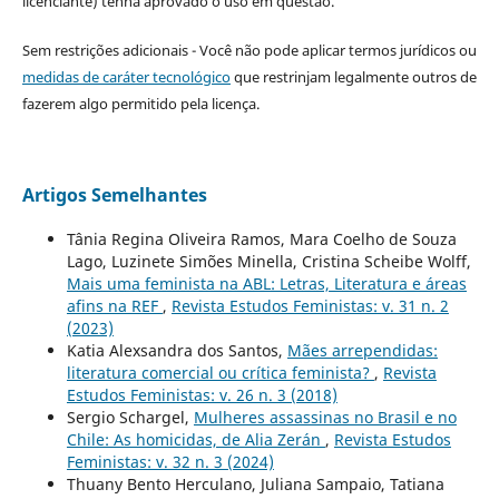
licenciante) tenha aprovado o uso em questão.
Sem restrições adicionais - Você não pode aplicar termos jurídicos ou
medidas de caráter tecnológico
que restrinjam legalmente outros de
fazerem algo permitido pela licença.
Artigos Semelhantes
Tânia Regina Oliveira Ramos, Mara Coelho de Souza
Lago, Luzinete Simões Minella, Cristina Scheibe Wolff,
Mais uma feminista na ABL: Letras, Literatura e áreas
afins na REF
,
Revista Estudos Feministas: v. 31 n. 2
(2023)
Katia Alexsandra dos Santos,
Mães arrependidas:
literatura comercial ou crítica feminista?
,
Revista
Estudos Feministas: v. 26 n. 3 (2018)
Sergio Schargel,
Mulheres assassinas no Brasil e no
Chile: As homicidas, de Alia Zerán
,
Revista Estudos
Feministas: v. 32 n. 3 (2024)
Thuany Bento Herculano, Juliana Sampaio, Tatiana