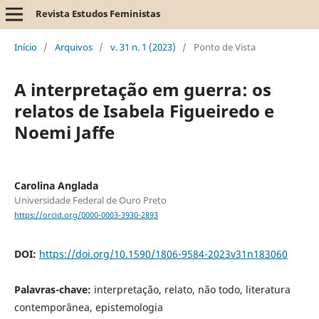
Revista Estudos Feministas
Início
/
Arquivos
/
v. 31 n. 1 (2023)
/
Ponto de Vista
A interpretação em guerra: os
relatos de Isabela Figueiredo e
Noemi Jaffe
Carolina Anglada
Universidade Federal de Ouro Preto
https://orcid.org/0000-0003-3930-2893
DOI:
https://doi.org/10.1590/1806-9584-2023v31n183060
Palavras-chave:
interpretação, relato, não todo, literatura
contemporânea, epistemologia