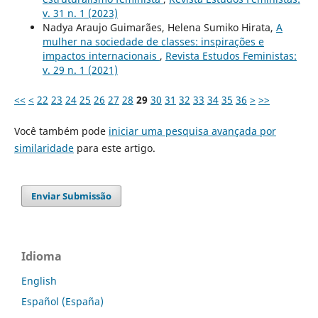
v. 31 n. 1 (2023)
Nadya Araujo Guimarães, Helena Sumiko Hirata,
A
mulher na sociedade de classes: inspirações e
impactos internacionais
,
Revista Estudos Feministas:
v. 29 n. 1 (2021)
<<
<
22
23
24
25
26
27
28
29
30
31
32
33
34
35
36
>
>>
Você também pode
iniciar uma pesquisa avançada por
similaridade
para este artigo.
Enviar Submissão
Idioma
English
Español (España)