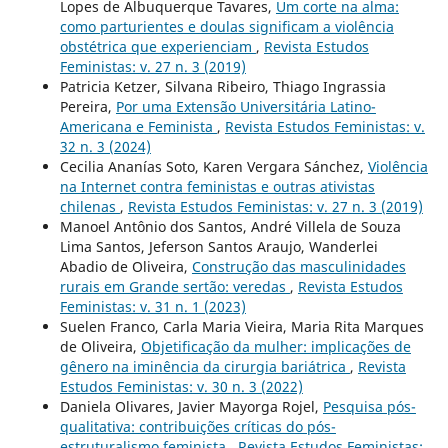
Lopes de Albuquerque Tavares,
Um corte na alma:
como parturientes e doulas significam a violência
obstétrica que experienciam
,
Revista Estudos
Feministas: v. 27 n. 3 (2019)
Patricia Ketzer, Silvana Ribeiro, Thiago Ingrassia
Pereira,
Por uma Extensão Universitária Latino-
Americana e Feminista
,
Revista Estudos Feministas: v.
32 n. 3 (2024)
Cecilia Ananías Soto, Karen Vergara Sánchez,
Violência
na Internet contra feministas e outras ativistas
chilenas
,
Revista Estudos Feministas: v. 27 n. 3 (2019)
Manoel Antônio dos Santos, André Villela de Souza
Lima Santos, Jeferson Santos Araujo, Wanderlei
Abadio de Oliveira,
Construção das masculinidades
rurais em Grande sertão: veredas
,
Revista Estudos
Feministas: v. 31 n. 1 (2023)
Suelen Franco, Carla Maria Vieira, Maria Rita Marques
de Oliveira,
Objetificação da mulher: implicações de
gênero na iminência da cirurgia bariátrica
,
Revista
Estudos Feministas: v. 30 n. 3 (2022)
Daniela Olivares, Javier Mayorga Rojel,
Pesquisa pós-
qualitativa: contribuições críticas do pós-
estruturalismo feminista
,
Revista Estudos Feministas: