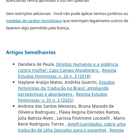
licenciante) tenha aprovado o uso em questão.
Sem restrições adicionais - Você não pode aplicar termos jurídicos ou
medidas de caráter tecnológico
que restrinjam legalmente outros de
fazerem algo permitido pela licença.
Artigos Semelhantes
Dandara de Paula,
Direitos Humanos e a violência
contra mulher: Caso Campo Algodonero
,
Revista
Estudos Feministas: v. 26 n. 3 (2018)
Naylane Araújo Matos, Andréia Guerini,
Estudos
Feministas da Tradução no Brasil: ampliando
perspectivas e abordagens
,
Revista Estudos
Feministas: v. 33 n. 3 (2025)
Andreia dos Santos Menezes, Bruna Macedo de
Oliveira Rodrigues , Flávia Regina Dorneles Ramos,
Júlia Batista Alves , Larissa Fostinone Locoselli , Mario
René Rodríguez Torres ,
Amefricanidades: sobre uma
tradução de Lélia Gonzalez para o espanhol
,
Revista