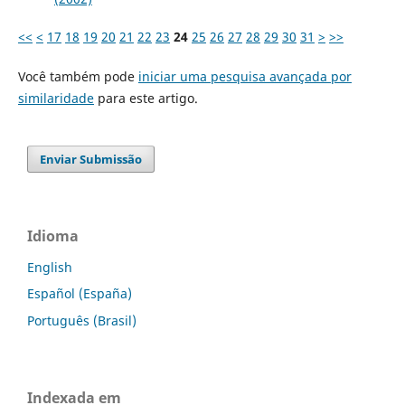
<<
<
17
18
19
20
21
22
23
24
25
26
27
28
29
30
31
>
>>
Você também pode
iniciar uma pesquisa avançada por
similaridade
para este artigo.
Enviar Submissão
Idioma
English
Español (España)
Português (Brasil)
Indexada em