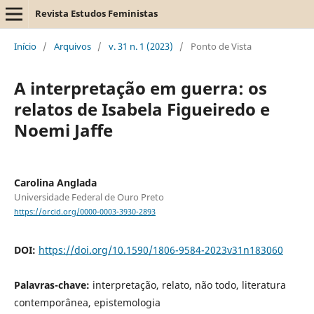
Revista Estudos Feministas
Início
/
Arquivos
/
v. 31 n. 1 (2023)
/
Ponto de Vista
A interpretação em guerra: os
relatos de Isabela Figueiredo e
Noemi Jaffe
Carolina Anglada
Universidade Federal de Ouro Preto
https://orcid.org/0000-0003-3930-2893
DOI:
https://doi.org/10.1590/1806-9584-2023v31n183060
Palavras-chave:
interpretação, relato, não todo, literatura
contemporânea, epistemologia