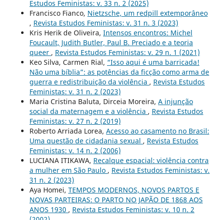
Estudos Feministas: v. 33 n. 2 (2025)
Francisco Fianco,
Nietzsche, um redpill extemporâneo
,
Revista Estudos Feministas: v. 31 n. 3 (2023)
Kris Herik de Oliveira,
Intensos encontros: Michel
Foucault, Judith Butler, Paul B. Preciado e a teoria
queer
,
Revista Estudos Feministas: v. 29 n. 1 (2021)
Keo Silva, Carmen Rial,
“Isso aqui é uma barricada!
Não uma bíblia”: as potências da ficção como arma de
guerra e redistribuição da violência
,
Revista Estudos
Feministas: v. 31 n. 2 (2023)
Maria Cristina Baluta, Dirceia Moreira,
A injunção
social da maternagem e a violência
,
Revista Estudos
Feministas: v. 27 n. 2 (2019)
Roberto Arriada Lorea,
Acesso ao casamento no Brasil:
Uma questão de cidadania sexual
,
Revista Estudos
Feministas: v. 14 n. 2 (2006)
LUCIANA ITIKAWA,
Recalque espacial: violência contra
a mulher em São Paulo
,
Revista Estudos Feministas: v.
31 n. 2 (2023)
Aya Homei,
TEMPOS MODERNOS, NOVOS PARTOS E
NOVAS PARTEIRAS: O PARTO NO JAPÃO DE 1868 AOS
ANOS 1930
,
Revista Estudos Feministas: v. 10 n. 2
(2002)