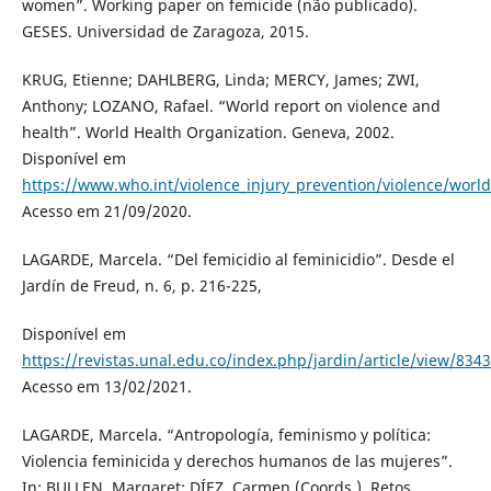
women”. Working paper on femicide (não publicado).
GESES. Universidad de Zaragoza, 2015.
KRUG, Etienne; DAHLBERG, Linda; MERCY, James; ZWI,
Anthony; LOZANO, Rafael. “World report on violence and
health”. World Health Organization. Geneva, 2002.
Disponível em
https://www.who.int/violence_injury_prevention/violence/worl
Acesso em 21/09/2020.
LAGARDE, Marcela. “Del femicidio al feminicidio”. Desde el
Jardín de Freud, n. 6, p. 216-225,
Disponível em
https://revistas.unal.edu.co/index.php/jardin/article/view/8343
Acesso em 13/02/2021.
LAGARDE, Marcela. “Antropología, feminismo y política:
Violencia feminicida y derechos humanos de las mujeres”.
In: BULLEN, Margaret; DÍEZ, Carmen (Coords.). Retos