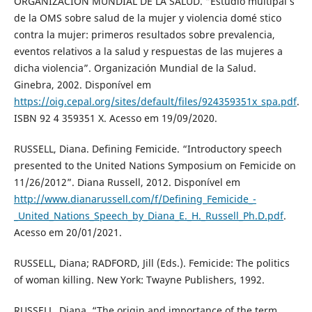
ORGANIZACIÓN MUNDIAL DE LA SALUD. “Estudio multipaí s
de la OMS sobre salud de la mujer y violencia domé stico
contra la mujer: primeros resultados sobre prevalencia,
eventos relativos a la salud y respuestas de las mujeres a
dicha violencia”. Organización Mundial de la Salud.
Ginebra, 2002. Disponível em
https://oig.cepal.org/sites/default/files/924359351x_spa.pdf
.
ISBN 92 4 359351 X. Acesso em 19/09/2020.
RUSSELL, Diana. Defining Femicide. “Introductory speech
presented to the United Nations Symposium on Femicide on
11/26/2012”. Diana Russell, 2012. Disponível em
http://www.dianarussell.com/f/Defining_Femicide_-
_United_Nations_Speech_by_Diana_E._H._Russell_Ph.D.pdf
.
Acesso em 20/01/2021.
RUSSELL, Diana; RADFORD, Jill (Eds.). Femicide: The politics
of woman killing. New York: Twayne Publishers, 1992.
RUSSELL, Diana. “The origin and importance of the term