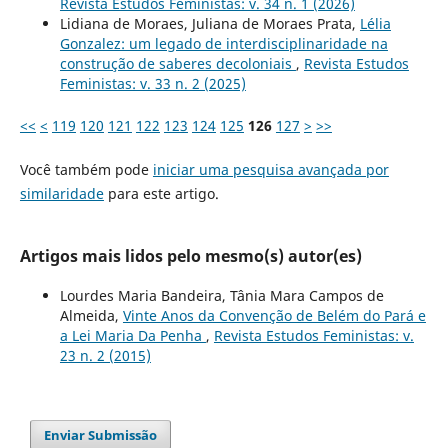
Revista Estudos Feministas: v. 34 n. 1 (2026)
Lidiana de Moraes, Juliana de Moraes Prata,
Lélia
Gonzalez: um legado de interdisciplinaridade na
construção de saberes decoloniais
,
Revista Estudos
Feministas: v. 33 n. 2 (2025)
<<
<
119
120
121
122
123
124
125
126
127
>
>>
Você também pode
iniciar uma pesquisa avançada por
similaridade
para este artigo.
Artigos mais lidos pelo mesmo(s) autor(es)
Lourdes Maria Bandeira, Tânia Mara Campos de
Almeida,
Vinte Anos da Convenção de Belém do Pará e
a Lei Maria Da Penha
,
Revista Estudos Feministas: v.
23 n. 2 (2015)
Enviar Submissão