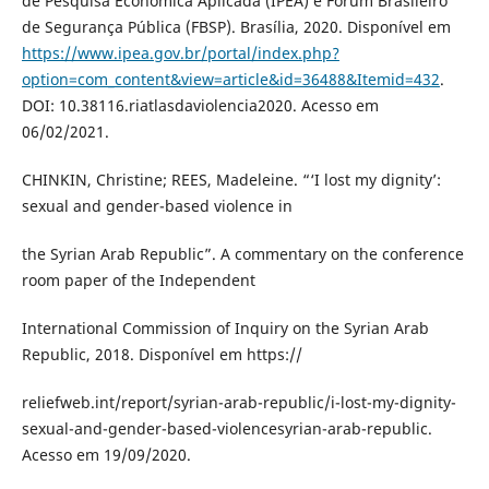
de Pesquisa Econômica Aplicada (IPEA) e Fórum Brasileiro
de Segurança Pública (FBSP). Brasília, 2020. Disponível em
https://www.ipea.gov.br/portal/index.php?
option=com_content&view=article&id=36488&Itemid=432
.
DOI: 10.38116.riatlasdaviolencia2020. Acesso em
06/02/2021.
CHINKIN, Christine; REES, Madeleine. “‘I lost my dignity’:
sexual and gender-based violence in
the Syrian Arab Republic”. A commentary on the conference
room paper of the Independent
International Commission of Inquiry on the Syrian Arab
Republic, 2018. Disponível em https://
reliefweb.int/report/syrian-arab-republic/i-lost-my-dignity-
sexual-and-gender-based-violencesyrian-arab-republic.
Acesso em 19/09/2020.