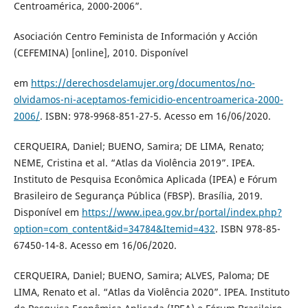
Centroamérica, 2000-2006”.
Asociación Centro Feminista de Información y Acción
(CEFEMINA) [online], 2010. Disponível
em
https://derechosdelamujer.org/documentos/no-
olvidamos-ni-aceptamos-femicidio-encentroamerica-2000-
2006/
. ISBN: 978-9968-851-27-5. Acesso em 16/06/2020.
CERQUEIRA, Daniel; BUENO, Samira; DE LIMA, Renato;
NEME, Cristina et al. “Atlas da Violência 2019”. IPEA.
Instituto de Pesquisa Econômica Aplicada (IPEA) e Fórum
Brasileiro de Segurança Pública (FBSP). Brasília, 2019.
Disponível em
https://www.ipea.gov.br/portal/index.php?
option=com_content&id=34784&Itemid=432
. ISBN 978-85-
67450-14-8. Acesso em 16/06/2020.
CERQUEIRA, Daniel; BUENO, Samira; ALVES, Paloma; DE
LIMA, Renato et al. “Atlas da Violência 2020”. IPEA. Instituto