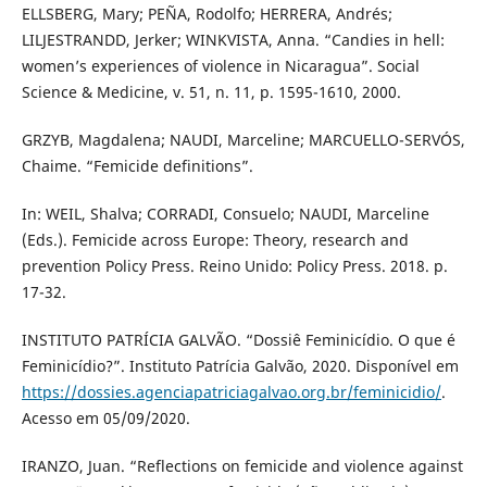
ELLSBERG, Mary; PEÑA, Rodolfo; HERRERA, Andrés;
LILJESTRANDD, Jerker; WINKVISTA, Anna. “Candies in hell:
women’s experiences of violence in Nicaragua”. Social
Science & Medicine, v. 51, n. 11, p. 1595-1610, 2000.
GRZYB, Magdalena; NAUDI, Marceline; MARCUELLO-SERVÓS,
Chaime. “Femicide definitions”.
In: WEIL, Shalva; CORRADI, Consuelo; NAUDI, Marceline
(Eds.). Femicide across Europe: Theory, research and
prevention Policy Press. Reino Unido: Policy Press. 2018. p.
17-32.
INSTITUTO PATRÍCIA GALVÃO. “Dossiê Feminicídio. O que é
Feminicídio?”. Instituto Patrícia Galvão, 2020. Disponível em
https://dossies.agenciapatriciagalvao.org.br/feminicidio/
.
Acesso em 05/09/2020.
IRANZO, Juan. “Reflections on femicide and violence against