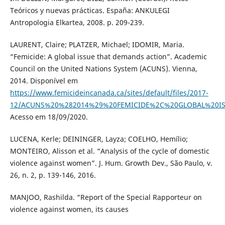
Teóricos y nuevas prácticas. España: ANKULEGI
Antropologia Elkartea, 2008. p. 209-239.
LAURENT, Claire; PLATZER, Michael; IDOMIR, Maria.
“Femicide: A global issue that demands action”. Academic
Council on the United Nations System (ACUNS). Vienna,
2014. Disponível em
https://www.femicideincanada.ca/sites/default/files/2017-
12/ACUNS%20%282014%29%20FEMICIDE%2C%20GLOBAL%20I
Acesso em 18/09/2020.
LUCENA, Kerle; DEININGER, Layza; COELHO, Hemílio;
MONTEIRO, Alisson et al. “Analysis of the cycle of domestic
violence against women”. J. Hum. Growth Dev., São Paulo, v.
26, n. 2, p. 139-146, 2016.
MANJOO, Rashilda. “Report of the Special Rapporteur on
violence against women, its causes