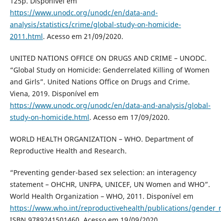
125p. Disponível em
https://www.unodc.org/unodc/en/data-and-
analysis/statistics/crime/global-study-on-homicide-
2011.html
. Acesso em 21/09/2020.
UNITED NATIONS OFFICE ON DRUGS AND CRIME – UNODC.
“Global Study on Homicide: Genderrelated Killing of Women
and Girls”. United Nations Office on Drugs and Crime.
Viena, 2019. Disponível em
https://www.unodc.org/unodc/en/data-and-analysis/global-
study-on-homicide.html
. Acesso em 17/09/2020.
WORLD HEALTH ORGANIZATION – WHO. Department of
Reproductive Health and Research.
“Preventing gender-based sex selection: an interagency
statement – OHCHR, UNFPA, UNICEF, UN Women and WHO”.
World Health Organization – WHO, 2011. Disponível em
https://www.who.int/reproductivehealth/publications/gender_
ISBN 9789241501460. Acesso em 19/09/2020.