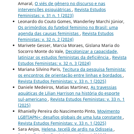
Amaral,
O viés de gênero no discurso e nas
intervenções psiquiátricas
,
Revista Estudos
Feministas: v. 31 n. 1 (2023)
Leonardo do Couto Gomes, Wanderley Marchi Júnior,
Os primórdios do futebol feminino no Brasil: uma
agenda das causas feministas
,
Revista Estudos
Feministas: v. 32 n. 2 (2024)
Marivete Gesser, Marcia Moraes, Gislana Maria do
Socorro Monte do Vale,
Decolonizar a capacidade,
latinizar os estudos feministas da deficiência
,
Revista
Estudos Feministas: v. 32 n. 3 (2024)
Mariana Silvino Paris,
Tecitura da pesquisa feminista:
os encontros de orientação entre linhas e bordados
,
Revista Estudos Feministas: v. 33 n. 1 (2025)
Daniele Medeiros, Matias Martinez,
As travessias
aquáticas de Lilian Harrison na história do esporte
sul-americano
,
Revista Estudos Feministas: v. 33 n. 1
(2025)
Rhanielly Pereira do Nascimento Pinto,
Movimento
LGBTIAPN+: desafios globais de uma luta constante
,
Revista Estudos Feministas: v. 33 n. 1 (2025)
Sara Anjos,
Helena, tecelã de ardis na Odisseia
,