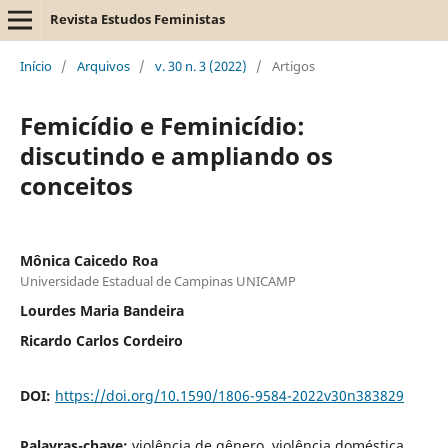
Revista Estudos Feministas
Início
/
Arquivos
/
v. 30 n. 3 (2022)
/
Artigos
Femicídio e Feminicídio:
discutindo e ampliando os
conceitos
Mônica Caicedo Roa
Universidade Estadual de Campinas UNICAMP
Lourdes Maria Bandeira
Ricardo Carlos Cordeiro
DOI:
https://doi.org/10.1590/1806-9584-2022v30n383829
Palavras-chave:
violência de gênero, violência doméstica,