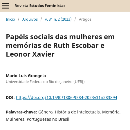
Revista Estudos Feministas
Início
/
Arquivos
/
v. 31 n. 2 (2023)
/
Artigos
Papéis sociais das mulheres em
memórias de Ruth Escobar e
Leonor Xavier
Mario Luis Grangeia
Universidade Federal do Rio de Janeiro (UFRJ)
DOI:
https://doi.org/10.1590/1806-9584-2023v31n283894
Palavras-chave:
Gênero, História de intelectuais, Memória,
Mulheres, Portuguesas no Brasil