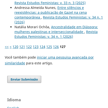
Revista Estudos Feministas: v. 33 n. 3 (2025)
Andressa Almeida Nunes,
Entre silêncios e
reexistências: a publicação de Gazel na cena
contemporânea
,
Revista Estudos Feministas: v. 34 n. 1
(2026)
Natália Morari Ochôa,
Ancestralidade em Diáspora:
mulheres palestinas e interseccionalidade
,
Revista
Estudos Feministas: v. 34 n. 1 (2026)
<<
<
120
121
122
123
124
125
126
127
Você também pode
iniciar uma pesquisa avançada por
similaridade
para este artigo.
Enviar Submissão
Idioma