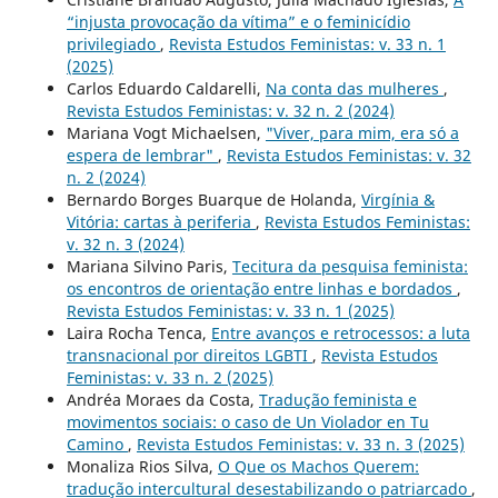
“injusta provocação da vítima” e o feminicídio
privilegiado
,
Revista Estudos Feministas: v. 33 n. 1
(2025)
Carlos Eduardo Caldarelli,
Na conta das mulheres
,
Revista Estudos Feministas: v. 32 n. 2 (2024)
Mariana Vogt Michaelsen,
"Viver, para mim, era só a
espera de lembrar"
,
Revista Estudos Feministas: v. 32
n. 2 (2024)
Bernardo Borges Buarque de Holanda,
Virgínia &
Vitória: cartas à periferia
,
Revista Estudos Feministas:
v. 32 n. 3 (2024)
Mariana Silvino Paris,
Tecitura da pesquisa feminista:
os encontros de orientação entre linhas e bordados
,
Revista Estudos Feministas: v. 33 n. 1 (2025)
Laira Rocha Tenca,
Entre avanços e retrocessos: a luta
transnacional por direitos LGBTI
,
Revista Estudos
Feministas: v. 33 n. 2 (2025)
Andréa Moraes da Costa,
Tradução feminista e
movimentos sociais: o caso de Un Violador en Tu
Camino
,
Revista Estudos Feministas: v. 33 n. 3 (2025)
Monaliza Rios Silva,
O Que os Machos Querem:
tradução intercultural desestabilizando o patriarcado
,