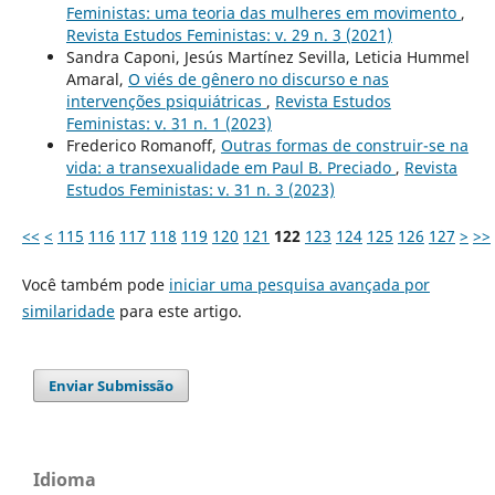
Feministas: uma teoria das mulheres em movimento
,
Revista Estudos Feministas: v. 29 n. 3 (2021)
Sandra Caponi, Jesús Martínez Sevilla, Leticia Hummel
Amaral,
O viés de gênero no discurso e nas
intervenções psiquiátricas
,
Revista Estudos
Feministas: v. 31 n. 1 (2023)
Frederico Romanoff,
Outras formas de construir-se na
vida: a transexualidade em Paul B. Preciado
,
Revista
Estudos Feministas: v. 31 n. 3 (2023)
<<
<
115
116
117
118
119
120
121
122
123
124
125
126
127
>
>>
Você também pode
iniciar uma pesquisa avançada por
similaridade
para este artigo.
Enviar Submissão
Idioma