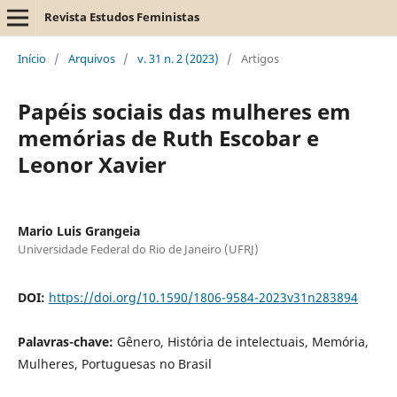
Revista Estudos Feministas
Início
/
Arquivos
/
v. 31 n. 2 (2023)
/
Artigos
Papéis sociais das mulheres em
memórias de Ruth Escobar e
Leonor Xavier
Mario Luis Grangeia
Universidade Federal do Rio de Janeiro (UFRJ)
DOI:
https://doi.org/10.1590/1806-9584-2023v31n283894
Palavras-chave:
Gênero, História de intelectuais, Memória,
Mulheres, Portuguesas no Brasil