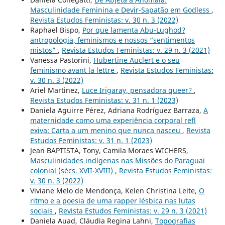
Masculinidade Feminina e Devir-Sapatão em Godless
,
Revista Estudos Feministas: v. 30 n. 3 (2022)
Raphael Bispo,
Por que lamenta Abu-Lughod?
antropologia, feminismos e nossos “sentimentos
mistos”
,
Revista Estudos Feministas: v. 29 n. 3 (2021)
Vanessa Pastorini,
Hubertine Auclert e o seu
feminismo avant la lettre
,
Revista Estudos Feministas:
v. 30 n. 3 (2022)
Ariel Martinez,
Luce Irigaray, pensadora queer?
,
Revista Estudos Feministas: v. 31 n. 1 (2023)
Daniela Aguirre Pérez, Adriana Rodríguez Barraza,
A
maternidade como uma experiência corporal refl
exiva: Carta a um menino que nunca nasceu
,
Revista
Estudos Feministas: v. 31 n. 1 (2023)
Jean BAPTISTA, Tony, Camila Moraes WICHERS,
Masculinidades indígenas nas Missões do Paraguai
colonial (sécs. XVII-XVIII)
,
Revista Estudos Feministas:
v. 30 n. 3 (2022)
Viviane Melo de Mendonça, Kelen Christina Leite,
O
ritmo e a poesia de uma rapper lésbica nas lutas
sociais
,
Revista Estudos Feministas: v. 29 n. 3 (2021)
Daniela Auad, Cláudia Regina Lahni,
Topografias