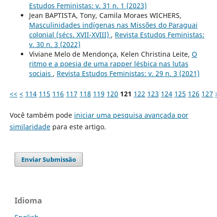
Estudos Feministas: v. 31 n. 1 (2023)
Jean BAPTISTA, Tony, Camila Moraes WICHERS,
Masculinidades indígenas nas Missões do Paraguai
colonial (sécs. XVII-XVIII)
,
Revista Estudos Feministas:
v. 30 n. 3 (2022)
Viviane Melo de Mendonça, Kelen Christina Leite,
O
ritmo e a poesia de uma rapper lésbica nas lutas
sociais
,
Revista Estudos Feministas: v. 29 n. 3 (2021)
<<
<
114
115
116
117
118
119
120
121
122
123
124
125
126
127
Você também pode
iniciar uma pesquisa avançada por
similaridade
para este artigo.
Enviar Submissão
Idioma