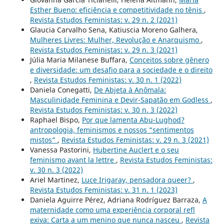
Esther Bueno: eficiência e competitividade no tênis
,
Revista Estudos Feministas: v. 29 n. 2 (2021)
Glaucia Carvalho Sena, Katiuscia Moreno Galhera,
Mulheres Livres: Mulher, Revolução e Anarquismo
,
Revista Estudos Feministas: v. 29 n. 3 (2021)
Júlia Maria Milanese Buffara,
Conceitos sobre gênero
e diversidade: um desafio para a sociedade e o direito
,
Revista Estudos Feministas: v. 30 n. 1 (2022)
Daniela Conegatti,
De Abjeta à Anômala:
Masculinidade Feminina e Devir-Sapatão em Godless
,
Revista Estudos Feministas: v. 30 n. 3 (2022)
Raphael Bispo,
Por que lamenta Abu-Lughod?
antropologia, feminismos e nossos “sentimentos
mistos”
,
Revista Estudos Feministas: v. 29 n. 3 (2021)
Vanessa Pastorini,
Hubertine Auclert e o seu
feminismo avant la lettre
,
Revista Estudos Feministas:
v. 30 n. 3 (2022)
Ariel Martinez,
Luce Irigaray, pensadora queer?
,
Revista Estudos Feministas: v. 31 n. 1 (2023)
Daniela Aguirre Pérez, Adriana Rodríguez Barraza,
A
maternidade como uma experiência corporal refl
exiva: Carta a um menino que nunca nasceu
,
Revista