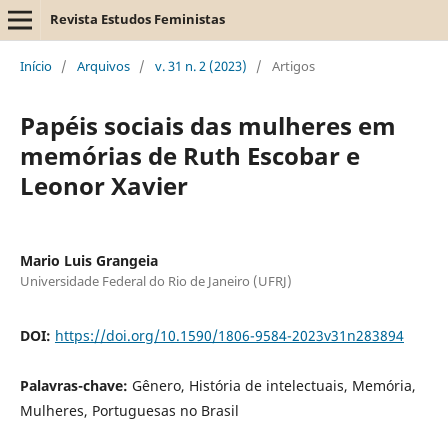
Revista Estudos Feministas
Início
/
Arquivos
/
v. 31 n. 2 (2023)
/
Artigos
Papéis sociais das mulheres em
memórias de Ruth Escobar e
Leonor Xavier
Mario Luis Grangeia
Universidade Federal do Rio de Janeiro (UFRJ)
DOI:
https://doi.org/10.1590/1806-9584-2023v31n283894
Palavras-chave:
Gênero, História de intelectuais, Memória,
Mulheres, Portuguesas no Brasil