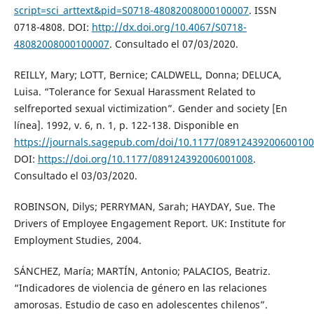
script=sci_arttext&pid=S0718-48082008000100007
. ISSN
0718-4808. DOI:
http://dx.doi.org/10.4067/S0718-
48082008000100007
. Consultado el 07/03/2020.
REILLY, Mary; LOTT, Bernice; CALDWELL, Donna; DELUCA,
Luisa. “Tolerance for Sexual Harassment Related to
selfreported sexual victimization”. Gender and society [En
línea]. 1992, v. 6, n. 1, p. 122-138. Disponible en
https://journals.sagepub.com/doi/10.1177/0891243920060010
DOI:
https://doi.org/10.1177/089124392006001008
.
Consultado el 03/03/2020.
ROBINSON, Dilys; PERRYMAN, Sarah; HAYDAY, Sue. The
Drivers of Employee Engagement Report. UK: Institute for
Employment Studies, 2004.
SÁNCHEZ, María; MARTÍN, Antonio; PALACIOS, Beatriz.
“Indicadores de violencia de género en las relaciones
amorosas. Estudio de caso en adolescentes chilenos”.