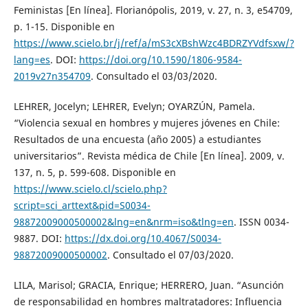
Feministas [En línea]. Florianópolis, 2019, v. 27, n. 3, e54709,
p. 1-15. Disponible en
https://www.scielo.br/j/ref/a/mS3cXBshWzc4BDRZYVdfsxw/?
lang=es
. DOI:
https://doi.org/10.1590/1806-9584-
2019v27n354709
. Consultado el 03/03/2020.
LEHRER, Jocelyn; LEHRER, Evelyn; OYARZÚN, Pamela.
“Violencia sexual en hombres y mujeres jóvenes en Chile:
Resultados de una encuesta (año 2005) a estudiantes
universitarios”. Revista médica de Chile [En línea]. 2009, v.
137, n. 5, p. 599-608. Disponible en
https://www.scielo.cl/scielo.php?
script=sci_arttext&pid=S0034-
98872009000500002&lng=en&nrm=iso&tlng=en
. ISSN 0034-
9887. DOI:
https://dx.doi.org/10.4067/S0034-
98872009000500002
. Consultado el 07/03/2020.
LILA, Marisol; GRACIA, Enrique; HERRERO, Juan. “Asunción
de responsabilidad en hombres maltratadores: Influencia