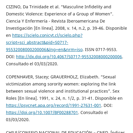
CIZINO, Da Trinidade et al. “Masculine Infidelity and
Domestic Violence: Experience of a Group of Women”.
Ciencia Y Enfermería - Revista Iberoamericana De
Investigación [En línea]. 2008, v. 14, n.2, p. 39-46. Disponible
en
https://scielo.conicyt.cl/scielo.php?
script=sci_abstract&pid=S0717-
95532008000200006&lng=en&nrm=iso
. ISSN 0717-9553.
DOI:
http://dx.doi.org/10.4067/S0717-95532008000200006
.
Consultado el 03/03/2020.
COPENHAVER, Stacey; GRAUERHOLZ, Elizabeth. “Sexual
victimization among sorority women: exploring the link
between sexual violence and institutional practices”. Sex
Roles [En línea]. 1991, v. 24, n. 1/2, p. 31-41. Disponible en
https://psycnet.apa.org/record/1991-27631-001
. DOI:
https://doi.org/10.1007/BF00288701
. Consultado el
03/03/2020.
CHILE/CONSEJO NACIONAL DE EDUCACIÓN – CNED. Índices