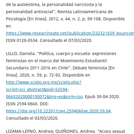
de la autoestima, la personalidad narcisista y la
personalidad antisocial”. Revista Latinoamericana de
Psicología [En línea]. 2012, v. 44, n. 2, p. 99-108. Disponible
en
https://www.researchgate.net/publication/232321659_Asuncion
ISSN 0120-0534. Consultado el 07/03/2020.
LILLO, Daniela. “Política, cuerpo y escuela: expresiones
feministas en el marco del Movimiento Estudiantil
Secundario 2011-2016 en Chile”. Debate feminista [En
línea]. 2020, n. 59, p. 72-93. Disponible en
http://www.scielo.org.mx/scielo.php?
script=sci_abstract&pid=S2594-
066X2020000100072&lng=es&nrm=iso
. Epub 30-04-2020.
ISSN 2594-066X. DOI:
https://doi.org/10.22201/cieg.2594066xe.2020.59.04
.
Consultado el 03/03/2020.
LIZAMA-LEFNO, Andrea; QUIÑONES, Andrea. “Acoso sexual