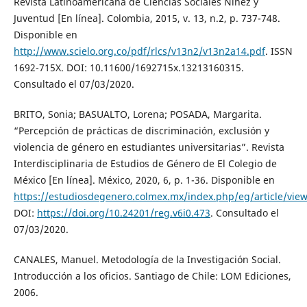
Revista Latinoamericana de Ciencias Sociales Niñez y
Juventud [En línea]. Colombia, 2015, v. 13, n.2, p. 737-748.
Disponible en
http://www.scielo.org.co/pdf/rlcs/v13n2/v13n2a14.pdf
. ISSN
1692-715X. DOI: 10.11600/1692715x.13213160315.
Consultado el 07/03/2020.
BRITO, Sonia; BASUALTO, Lorena; POSADA, Margarita.
“Percepción de prácticas de discriminación, exclusión y
violencia de género en estudiantes universitarias”. Revista
Interdisciplinaria de Estudios de Género de El Colegio de
México [En línea]. México, 2020, 6, p. 1-36. Disponible en
https://estudiosdegenero.colmex.mx/index.php/eg/article/vie
DOI:
https://doi.org/10.24201/reg.v6i0.473
. Consultado el
07/03/2020.
CANALES, Manuel. Metodología de la Investigación Social.
Introducción a los oficios. Santiago de Chile: LOM Ediciones,
2006.