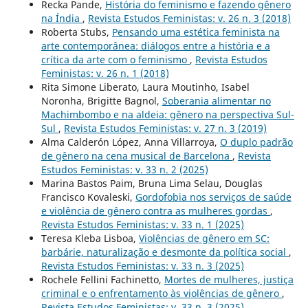
Recka Pande,
História do feminismo e fazendo gênero
na Índia
,
Revista Estudos Feministas: v. 26 n. 3 (2018)
Roberta Stubs,
Pensando uma estética feminista na
arte contemporânea: diálogos entre a história e a
crítica da arte com o feminismo
,
Revista Estudos
Feministas: v. 26 n. 1 (2018)
Rita Simone Liberato, Laura Moutinho, Isabel
Noronha, Brigitte Bagnol,
Soberania alimentar no
Machimbombo e na aldeia: gênero na perspectiva Sul-
Sul
,
Revista Estudos Feministas: v. 27 n. 3 (2019)
Alma Calderón López, Anna Villarroya,
O duplo padrão
de gênero na cena musical de Barcelona
,
Revista
Estudos Feministas: v. 33 n. 2 (2025)
Marina Bastos Paim, Bruna Lima Selau, Douglas
Francisco Kovaleski,
Gordofobia nos serviços de saúde
e violência de gênero contra as mulheres gordas
,
Revista Estudos Feministas: v. 33 n. 1 (2025)
Teresa Kleba Lisboa,
Violências de gênero em SC:
barbárie, naturalização e desmonte da política social
,
Revista Estudos Feministas: v. 33 n. 3 (2025)
Rochele Fellini Fachinetto,
Mortes de mulheres, justiça
criminal e o enfrentamento às violências de gênero
,
Revista Estudos Feministas: v. 33 n. 3 (2025)