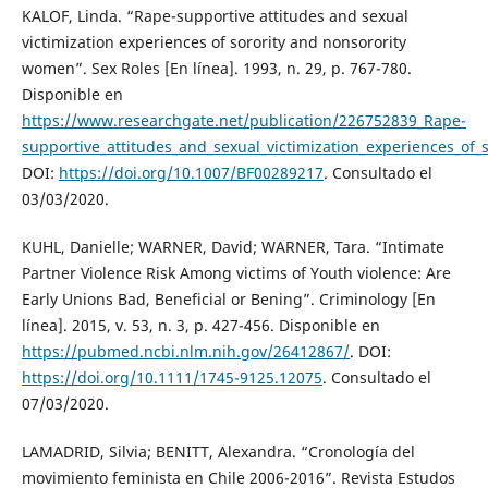
KALOF, Linda. “Rape-supportive attitudes and sexual
victimization experiences of sorority and nonsorority
women”. Sex Roles [En línea]. 1993, n. 29, p. 767-780.
Disponible en
https://www.researchgate.net/publication/226752839_Rape-
supportive_attitudes_and_sexual_victimization_experiences_of
DOI:
https://doi.org/10.1007/BF00289217
. Consultado el
03/03/2020.
KUHL, Danielle; WARNER, David; WARNER, Tara. “Intimate
Partner Violence Risk Among victims of Youth violence: Are
Early Unions Bad, Beneficial or Bening”. Criminology [En
línea]. 2015, v. 53, n. 3, p. 427-456. Disponible en
https://pubmed.ncbi.nlm.nih.gov/26412867/
. DOI:
https://doi.org/10.1111/1745-9125.12075
. Consultado el
07/03/2020.
LAMADRID, Silvia; BENITT, Alexandra. “Cronología del
movimiento feminista en Chile 2006-2016”. Revista Estudos