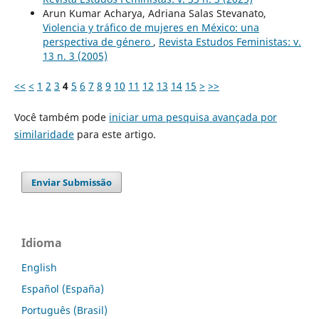
Arun Kumar Acharya, Adriana Salas Stevanato,
Violencia y tráfico de mujeres en México: una
perspectiva de género
,
Revista Estudos Feministas: v.
13 n. 3 (2005)
<<
<
1
2
3
4
5
6
7
8
9
10
11
12
13
14
15
>
>>
Você também pode
iniciar uma pesquisa avançada por
similaridade
para este artigo.
Enviar Submissão
Idioma
English
Español (España)
Português (Brasil)