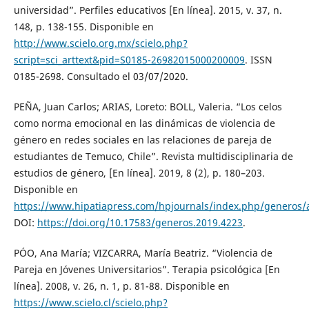
universidad”. Perfiles educativos [En línea]. 2015, v. 37, n.
148, p. 138-155. Disponible en
http://www.scielo.org.mx/scielo.php?
script=sci_arttext&pid=S0185-26982015000200009
. ISSN
0185-2698. Consultado el 03/07/2020.
PEÑA, Juan Carlos; ARIAS, Loreto: BOLL, Valeria. “Los celos
como norma emocional en las dinámicas de violencia de
género en redes sociales en las relaciones de pareja de
estudiantes de Temuco, Chile”. Revista multidisciplinaria de
estudios de género, [En línea]. 2019, 8 (2), p. 180–203.
Disponible en
https://www.hipatiapress.com/hpjournals/index.php/generos/a
DOI:
https://doi.org/10.17583/generos.2019.4223
.
PÓO, Ana María; VIZCARRA, María Beatriz. “Violencia de
Pareja en Jóvenes Universitarios”. Terapia psicológica [En
línea]. 2008, v. 26, n. 1, p. 81-88. Disponible en
https://www.scielo.cl/scielo.php?