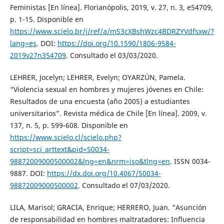
Feministas [En línea]. Florianópolis, 2019, v. 27, n. 3, e54709,
p. 1-15. Disponible en
https://www.scielo.br/j/ref/a/mS3cXBshWzc4BDRZYVdfsxw/?
lang=es
. DOI:
https://doi.org/10.1590/1806-9584-
2019v27n354709
. Consultado el 03/03/2020.
LEHRER, Jocelyn; LEHRER, Evelyn; OYARZÚN, Pamela.
“Violencia sexual en hombres y mujeres jóvenes en Chile:
Resultados de una encuesta (año 2005) a estudiantes
universitarios”. Revista médica de Chile [En línea]. 2009, v.
137, n. 5, p. 599-608. Disponible en
https://www.scielo.cl/scielo.php?
script=sci_arttext&pid=S0034-
98872009000500002&lng=en&nrm=iso&tlng=en
. ISSN 0034-
9887. DOI:
https://dx.doi.org/10.4067/S0034-
98872009000500002
. Consultado el 07/03/2020.
LILA, Marisol; GRACIA, Enrique; HERRERO, Juan. “Asunción
de responsabilidad en hombres maltratadores: Influencia