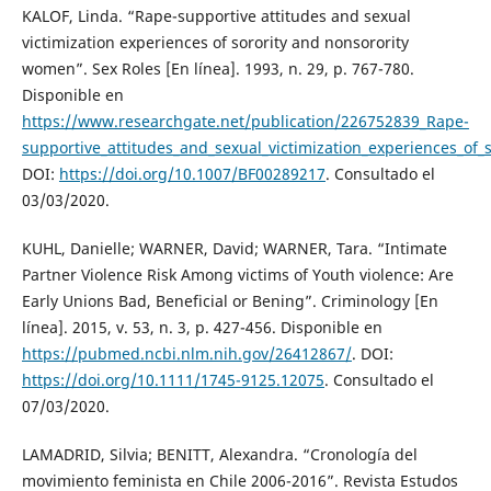
KALOF, Linda. “Rape-supportive attitudes and sexual
victimization experiences of sorority and nonsorority
women”. Sex Roles [En línea]. 1993, n. 29, p. 767-780.
Disponible en
https://www.researchgate.net/publication/226752839_Rape-
supportive_attitudes_and_sexual_victimization_experiences_of
DOI:
https://doi.org/10.1007/BF00289217
. Consultado el
03/03/2020.
KUHL, Danielle; WARNER, David; WARNER, Tara. “Intimate
Partner Violence Risk Among victims of Youth violence: Are
Early Unions Bad, Beneficial or Bening”. Criminology [En
línea]. 2015, v. 53, n. 3, p. 427-456. Disponible en
https://pubmed.ncbi.nlm.nih.gov/26412867/
. DOI:
https://doi.org/10.1111/1745-9125.12075
. Consultado el
07/03/2020.
LAMADRID, Silvia; BENITT, Alexandra. “Cronología del
movimiento feminista en Chile 2006-2016”. Revista Estudos