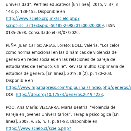
universidad”. Perfiles educativos [En línea]. 2015, v. 37, n.
148, p. 138-155. Disponible en
http://www.scielo.org.mx/scielo.php?
script=sci_arttext&pid=S0185-26982015000200009
. ISSN
0185-2698. Consultado el 03/07/2020.
PEÑA, Juan Carlos; ARIAS, Loreto: BOLL, Valeria. “Los celos
como norma emocional en las dinámicas de violencia de
género en redes sociales en las relaciones de pareja de
estudiantes de Temuco, Chile”. Revista multidisciplinaria de
estudios de género, [En línea]. 2019, 8 (2), p. 180–203.
Disponible en
https://www.hipatiapress.com/hpjournals/index.php/generos/a
DOI:
https://doi.org/10.17583/generos.2019.4223
.
PÓO, Ana María; VIZCARRA, María Beatriz. “Violencia de
Pareja en Jóvenes Universitarios”. Terapia psicológica [En
línea]. 2008, v. 26, n. 1, p. 81-88. Disponible en
https://www.scielo.cl/scielo.php?