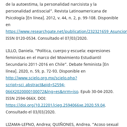
de la autoestima, la personalidad narcisista y la
personalidad antisocial”. Revista Latinoamericana de
Psicología [En línea]. 2012, v. 44, n. 2, p. 99-108. Disponible
en
https://www.researchgate.net/publication/232321659_Asuncion
ISSN 0120-0534. Consultado el 07/03/2020.
LILLO, Daniela. “Política, cuerpo y escuela: expresiones
feministas en el marco del Movimiento Estudiantil
Secundario 2011-2016 en Chile”. Debate feminista [En
línea]. 2020, n. 59, p. 72-93. Disponible en
http://www.scielo.org.mx/scielo.php?
script=sci_abstract&pid=S2594-
066X2020000100072&lng=es&nrm=iso
. Epub 30-04-2020.
ISSN 2594-066X. DOI:
https://doi.org/10.22201/cieg.2594066xe.2020.59.04
.
Consultado el 03/03/2020.
LIZAMA-LEFNO, Andrea; QUIÑONES, Andrea. “Acoso sexual