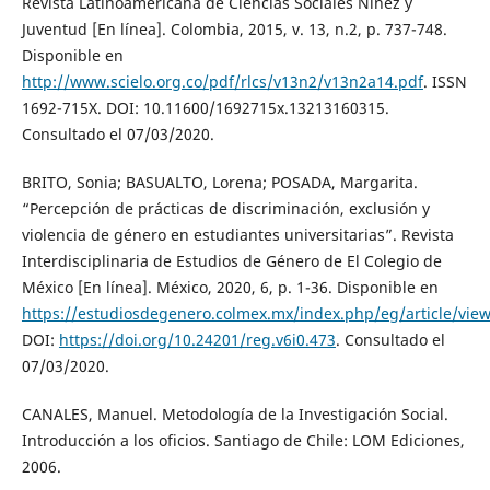
Revista Latinoamericana de Ciencias Sociales Niñez y
Juventud [En línea]. Colombia, 2015, v. 13, n.2, p. 737-748.
Disponible en
http://www.scielo.org.co/pdf/rlcs/v13n2/v13n2a14.pdf
. ISSN
1692-715X. DOI: 10.11600/1692715x.13213160315.
Consultado el 07/03/2020.
BRITO, Sonia; BASUALTO, Lorena; POSADA, Margarita.
“Percepción de prácticas de discriminación, exclusión y
violencia de género en estudiantes universitarias”. Revista
Interdisciplinaria de Estudios de Género de El Colegio de
México [En línea]. México, 2020, 6, p. 1-36. Disponible en
https://estudiosdegenero.colmex.mx/index.php/eg/article/vie
DOI:
https://doi.org/10.24201/reg.v6i0.473
. Consultado el
07/03/2020.
CANALES, Manuel. Metodología de la Investigación Social.
Introducción a los oficios. Santiago de Chile: LOM Ediciones,
2006.