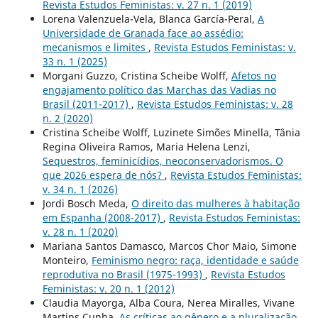
Revista Estudos Feministas: v. 27 n. 1 (2019)
Lorena Valenzuela-Vela, Blanca García-Peral,
A
Universidade de Granada face ao assédio:
mecanismos e limites
,
Revista Estudos Feministas: v.
33 n. 1 (2025)
Morgani Guzzo, Cristina Scheibe Wolff,
Afetos no
engajamento político das Marchas das Vadias no
Brasil (2011-2017)
,
Revista Estudos Feministas: v. 28
n. 2 (2020)
Cristina Scheibe Wolff, Luzinete Simões Minella, Tânia
Regina Oliveira Ramos, Maria Helena Lenzi,
Sequestros, feminicídios, neoconservadorismos. O
que 2026 espera de nós?
,
Revista Estudos Feministas:
v. 34 n. 1 (2026)
Jordi Bosch Meda,
O direito das mulheres à habitação
em Espanha (2008-2017)
,
Revista Estudos Feministas:
v. 28 n. 1 (2020)
Mariana Santos Damasco, Marcos Chor Maio, Simone
Monteiro,
Feminismo negro: raça, identidade e saúde
reprodutiva no Brasil (1975-1993)
,
Revista Estudos
Feministas: v. 20 n. 1 (2012)
Claudia Mayorga, Alba Coura, Nerea Miralles, Vivane
Martins Cunha,
As críticas ao gênero e a pluralização