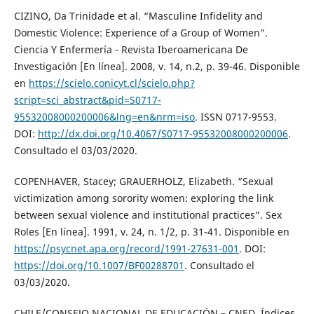
CIZINO, Da Trinidade et al. “Masculine Infidelity and
Domestic Violence: Experience of a Group of Women”.
Ciencia Y Enfermería - Revista Iberoamericana De
Investigación [En línea]. 2008, v. 14, n.2, p. 39-46. Disponible
en
https://scielo.conicyt.cl/scielo.php?
script=sci_abstract&pid=S0717-
95532008000200006&lng=en&nrm=iso
. ISSN 0717-9553.
DOI:
http://dx.doi.org/10.4067/S0717-95532008000200006
.
Consultado el 03/03/2020.
COPENHAVER, Stacey; GRAUERHOLZ, Elizabeth. “Sexual
victimization among sorority women: exploring the link
between sexual violence and institutional practices”. Sex
Roles [En línea]. 1991, v. 24, n. 1/2, p. 31-41. Disponible en
https://psycnet.apa.org/record/1991-27631-001
. DOI:
https://doi.org/10.1007/BF00288701
. Consultado el
03/03/2020.
CHILE/CONSEJO NACIONAL DE EDUCACIÓN – CNED. Índices