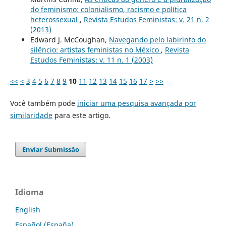
do feminismo: colonialismo, racismo e política
heterossexual
,
Revista Estudos Feministas: v. 21 n. 2
(2013)
Edward J. McCoughan,
Navegando pelo labirinto do
silêncio: artistas feministas no México
,
Revista
Estudos Feministas: v. 11 n. 1 (2003)
<<
<
3
4
5
6
7
8
9
10
11
12
13
14
15
16
17
>
>>
Você também pode
iniciar uma pesquisa avançada por
similaridade
para este artigo.
Enviar Submissão
Idioma
English
Español (España)