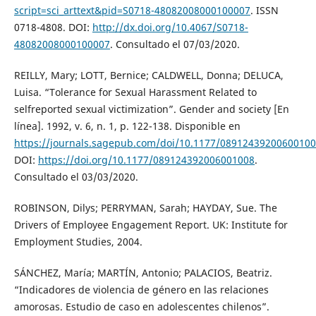
script=sci_arttext&pid=S0718-48082008000100007
. ISSN
0718-4808. DOI:
http://dx.doi.org/10.4067/S0718-
48082008000100007
. Consultado el 07/03/2020.
REILLY, Mary; LOTT, Bernice; CALDWELL, Donna; DELUCA,
Luisa. “Tolerance for Sexual Harassment Related to
selfreported sexual victimization”. Gender and society [En
línea]. 1992, v. 6, n. 1, p. 122-138. Disponible en
https://journals.sagepub.com/doi/10.1177/0891243920060010
DOI:
https://doi.org/10.1177/089124392006001008
.
Consultado el 03/03/2020.
ROBINSON, Dilys; PERRYMAN, Sarah; HAYDAY, Sue. The
Drivers of Employee Engagement Report. UK: Institute for
Employment Studies, 2004.
SÁNCHEZ, María; MARTÍN, Antonio; PALACIOS, Beatriz.
“Indicadores de violencia de género en las relaciones
amorosas. Estudio de caso en adolescentes chilenos”.