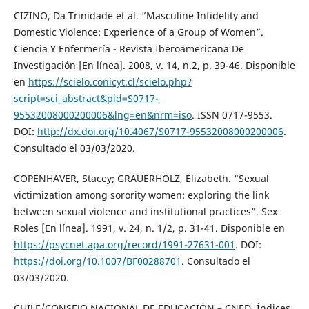
CIZINO, Da Trinidade et al. “Masculine Infidelity and
Domestic Violence: Experience of a Group of Women”.
Ciencia Y Enfermería - Revista Iberoamericana De
Investigación [En línea]. 2008, v. 14, n.2, p. 39-46. Disponible
en
https://scielo.conicyt.cl/scielo.php?
script=sci_abstract&pid=S0717-
95532008000200006&lng=en&nrm=iso
. ISSN 0717-9553.
DOI:
http://dx.doi.org/10.4067/S0717-95532008000200006
.
Consultado el 03/03/2020.
COPENHAVER, Stacey; GRAUERHOLZ, Elizabeth. “Sexual
victimization among sorority women: exploring the link
between sexual violence and institutional practices”. Sex
Roles [En línea]. 1991, v. 24, n. 1/2, p. 31-41. Disponible en
https://psycnet.apa.org/record/1991-27631-001
. DOI:
https://doi.org/10.1007/BF00288701
. Consultado el
03/03/2020.
CHILE/CONSEJO NACIONAL DE EDUCACIÓN – CNED. Índices