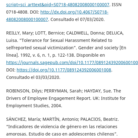
script=sci_arttext&pid=S0718-48082008000100007
. ISSN
0718-4808. DOI:
http://dx.doi.org/10.4067/S0718-
48082008000100007
. Consultado el 07/03/2020.
REILLY, Mary; LOTT, Bernice; CALDWELL, Donna; DELUCA,
Luisa. “Tolerance for Sexual Harassment Related to
selfreported sexual victimization”. Gender and society [En
línea]. 1992, v. 6, n. 1, p. 122-138. Disponible en
https://journals.sagepub.com/doi/10.1177/0891243920060010
DOI:
https://doi.org/10.1177/089124392006001008
.
Consultado el 03/03/2020.
ROBINSON, Dilys; PERRYMAN, Sarah; HAYDAY, Sue. The
Drivers of Employee Engagement Report. UK: Institute for
Employment Studies, 2004.
SÁNCHEZ, María; MARTÍN, Antonio; PALACIOS, Beatriz.
“Indicadores de violencia de género en las relaciones
amorosas. Estudio de caso en adolescentes chilenos”.