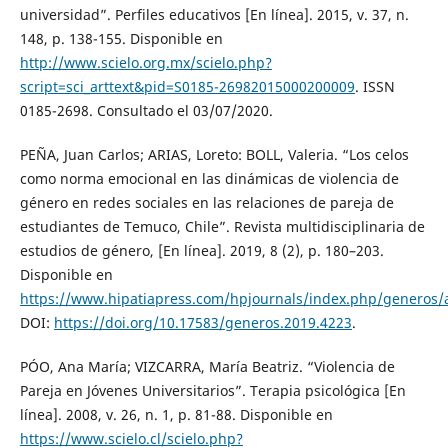
universidad”. Perfiles educativos [En línea]. 2015, v. 37, n.
148, p. 138-155. Disponible en
http://www.scielo.org.mx/scielo.php?
script=sci_arttext&pid=S0185-26982015000200009
. ISSN
0185-2698. Consultado el 03/07/2020.
PEÑA, Juan Carlos; ARIAS, Loreto: BOLL, Valeria. “Los celos
como norma emocional en las dinámicas de violencia de
género en redes sociales en las relaciones de pareja de
estudiantes de Temuco, Chile”. Revista multidisciplinaria de
estudios de género, [En línea]. 2019, 8 (2), p. 180–203.
Disponible en
https://www.hipatiapress.com/hpjournals/index.php/generos/a
DOI:
https://doi.org/10.17583/generos.2019.4223
.
PÓO, Ana María; VIZCARRA, María Beatriz. “Violencia de
Pareja en Jóvenes Universitarios”. Terapia psicológica [En
línea]. 2008, v. 26, n. 1, p. 81-88. Disponible en
https://www.scielo.cl/scielo.php?