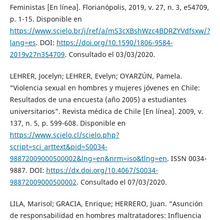
Feministas [En línea]. Florianópolis, 2019, v. 27, n. 3, e54709,
p. 1-15. Disponible en
https://www.scielo.br/j/ref/a/mS3cXBshWzc4BDRZYVdfsxw/?
lang=es
. DOI:
https://doi.org/10.1590/1806-9584-
2019v27n354709
. Consultado el 03/03/2020.
LEHRER, Jocelyn; LEHRER, Evelyn; OYARZÚN, Pamela.
“Violencia sexual en hombres y mujeres jóvenes en Chile:
Resultados de una encuesta (año 2005) a estudiantes
universitarios”. Revista médica de Chile [En línea]. 2009, v.
137, n. 5, p. 599-608. Disponible en
https://www.scielo.cl/scielo.php?
script=sci_arttext&pid=S0034-
98872009000500002&lng=en&nrm=iso&tlng=en
. ISSN 0034-
9887. DOI:
https://dx.doi.org/10.4067/S0034-
98872009000500002
. Consultado el 07/03/2020.
LILA, Marisol; GRACIA, Enrique; HERRERO, Juan. “Asunción
de responsabilidad en hombres maltratadores: Influencia