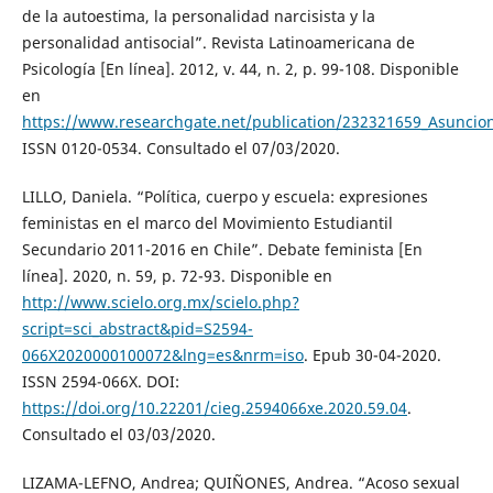
de la autoestima, la personalidad narcisista y la
personalidad antisocial”. Revista Latinoamericana de
Psicología [En línea]. 2012, v. 44, n. 2, p. 99-108. Disponible
en
https://www.researchgate.net/publication/232321659_Asuncion
ISSN 0120-0534. Consultado el 07/03/2020.
LILLO, Daniela. “Política, cuerpo y escuela: expresiones
feministas en el marco del Movimiento Estudiantil
Secundario 2011-2016 en Chile”. Debate feminista [En
línea]. 2020, n. 59, p. 72-93. Disponible en
http://www.scielo.org.mx/scielo.php?
script=sci_abstract&pid=S2594-
066X2020000100072&lng=es&nrm=iso
. Epub 30-04-2020.
ISSN 2594-066X. DOI:
https://doi.org/10.22201/cieg.2594066xe.2020.59.04
.
Consultado el 03/03/2020.
LIZAMA-LEFNO, Andrea; QUIÑONES, Andrea. “Acoso sexual