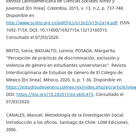
Revista Latinoamericana de Ciencias Sociales Niñez y
Juventud [En línea]. Colombia, 2015, v. 13, n.2, p. 737-748.
Disponible en
http://www.scielo.org.co/pdf/rlcs/v13n2/v13n2a14.pdf
. ISSN
1692-715X. DOI: 10.11600/1692715x.13213160315.
Consultado el 07/03/2020.
BRITO, Sonia; BASUALTO, Lorena; POSADA, Margarita.
“Percepción de prácticas de discriminación, exclusión y
violencia de género en estudiantes universitarias”. Revista
Interdisciplinaria de Estudios de Género de El Colegio de
México [En línea]. México, 2020, 6, p. 1-36. Disponible en
https://estudiosdegenero.colmex.mx/index.php/eg/article/vie
DOI:
https://doi.org/10.24201/reg.v6i0.473
. Consultado el
07/03/2020.
CANALES, Manuel. Metodología de la Investigación Social.
Introducción a los oficios. Santiago de Chile: LOM Ediciones,
2006.