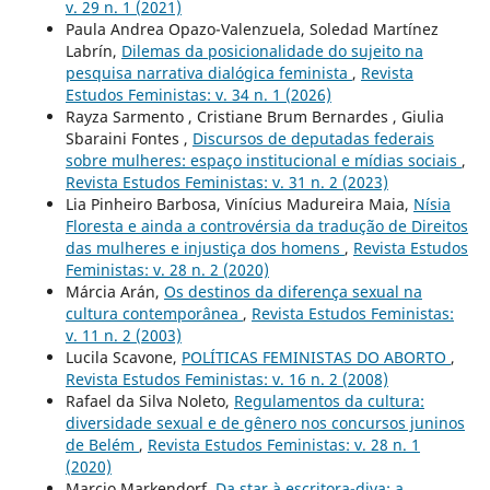
v. 29 n. 1 (2021)
Paula Andrea Opazo-Valenzuela, Soledad Martínez
Labrín,
Dilemas da posicionalidade do sujeito na
pesquisa narrativa dialógica feminista
,
Revista
Estudos Feministas: v. 34 n. 1 (2026)
Rayza Sarmento , Cristiane Brum Bernardes , Giulia
Sbaraini Fontes ,
Discursos de deputadas federais
sobre mulheres: espaço institucional e mídias sociais
,
Revista Estudos Feministas: v. 31 n. 2 (2023)
Lia Pinheiro Barbosa, Vinícius Madureira Maia,
Nísia
Floresta e ainda a controvérsia da tradução de Direitos
das mulheres e injustiça dos homens
,
Revista Estudos
Feministas: v. 28 n. 2 (2020)
Márcia Arán,
Os destinos da diferença sexual na
cultura contemporânea
,
Revista Estudos Feministas:
v. 11 n. 2 (2003)
Lucila Scavone,
POLÍTICAS FEMINISTAS DO ABORTO
,
Revista Estudos Feministas: v. 16 n. 2 (2008)
Rafael da Silva Noleto,
Regulamentos da cultura:
diversidade sexual e de gênero nos concursos juninos
de Belém
,
Revista Estudos Feministas: v. 28 n. 1
(2020)
Marcio Markendorf,
Da star à escritora-diva: a