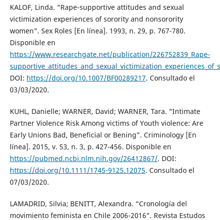
KALOF, Linda. “Rape-supportive attitudes and sexual
victimization experiences of sorority and nonsorority
women”. Sex Roles [En línea]. 1993, n. 29, p. 767-780.
Disponible en
https://www.researchgate.net/publication/226752839_Rape-
supportive_attitudes_and_sexual_victimization_experiences_of
DOI:
https://doi.org/10.1007/BF00289217
. Consultado el
03/03/2020.
KUHL, Danielle; WARNER, David; WARNER, Tara. “Intimate
Partner Violence Risk Among victims of Youth violence: Are
Early Unions Bad, Beneficial or Bening”. Criminology [En
línea]. 2015, v. 53, n. 3, p. 427-456. Disponible en
https://pubmed.ncbi.nlm.nih.gov/26412867/
. DOI:
https://doi.org/10.1111/1745-9125.12075
. Consultado el
07/03/2020.
LAMADRID, Silvia; BENITT, Alexandra. “Cronología del
movimiento feminista en Chile 2006-2016”. Revista Estudos