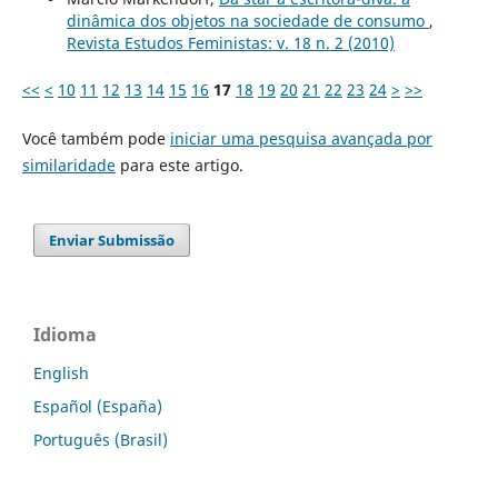
dinâmica dos objetos na sociedade de consumo
,
Revista Estudos Feministas: v. 18 n. 2 (2010)
<<
<
10
11
12
13
14
15
16
17
18
19
20
21
22
23
24
>
>>
Você também pode
iniciar uma pesquisa avançada por
similaridade
para este artigo.
Enviar Submissão
Idioma
English
Español (España)
Português (Brasil)