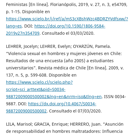
Feministas [En línea]. Florianópolis, 2019, v. 27, n. 3, e54709,
p. 1-15. Disponible en
https://www.scielo.br/j/ref/a/mS3cXBshWzc4BDRZYVdfsxw/?
lang=es
. DOI:
https://doi.org/10.1590/1806-9584-
2019v27n354709
. Consultado el 03/03/2020.
LEHRER, Jocelyn; LEHRER, Evelyn; OYARZÚN, Pamela.
“Violencia sexual en hombres y mujeres jóvenes en Chile:
Resultados de una encuesta (año 2005) a estudiantes
universitarios”. Revista médica de Chile [En línea]. 2009, v.
137, n. 5, p. 599-608. Disponible en
https://www.scielo.cl/scielo.php?
script=sci_arttext&pid=S0034-
98872009000500002&lng=en&nrm=iso&tlng=en
. ISSN 0034-
9887. DOI:
https://dx.doi.org/10.4067/S0034-
98872009000500002
. Consultado el 07/03/2020.
LILA, Marisol; GRACIA, Enrique; HERRERO, Juan. “Asunción
de responsabilidad en hombres maltratadores: Influencia