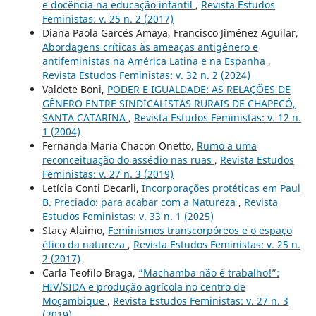
e docência na educação infantil
,
Revista Estudos
Feministas: v. 25 n. 2 (2017)
Diana Paola Garcés Amaya, Francisco Jiménez Aguilar,
Abordagens críticas às ameaças antigênero e
antifeministas na América Latina e na Espanha
,
Revista Estudos Feministas: v. 32 n. 2 (2024)
Valdete Boni,
PODER E IGUALDADE: AS RELAÇÕES DE
GÊNERO ENTRE SINDICALISTAS RURAIS DE CHAPECÓ,
SANTA CATARINA
,
Revista Estudos Feministas: v. 12 n.
1 (2004)
Fernanda Maria Chacon Onetto,
Rumo a uma
reconceituação do assédio nas ruas
,
Revista Estudos
Feministas: v. 27 n. 3 (2019)
Letícia Conti Decarli,
Incorporações protéticas em Paul
B. Preciado: para acabar com a Natureza
,
Revista
Estudos Feministas: v. 33 n. 1 (2025)
Stacy Alaimo,
Feminismos transcorpóreos e o espaço
ético da natureza
,
Revista Estudos Feministas: v. 25 n.
2 (2017)
Carla Teofilo Braga,
“Machamba não é trabalho!”:
HIV/SIDA e produção agrícola no centro de
Moçambique
,
Revista Estudos Feministas: v. 27 n. 3
(2019)