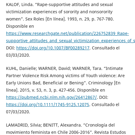
KALOF, Linda. “Rape-supportive attitudes and sexual
victimization experiences of sorority and nonsorority
women”. Sex Roles [En línea]. 1993, n. 29, p. 767-780.
Disponible en
https://www.researchgate.net/publication/226752839_Rape-
supportive_attitudes_and_sexual_victimization_experiences_of
DOI:
https://doi.org/10.1007/BF00289217
. Consultado el
03/03/2020.
KUHL, Danielle; WARNER, David; WARNER, Tara. “Intimate
Partner Violence Risk Among victims of Youth violence: Are
Early Unions Bad, Beneficial or Bening”. Criminology [En
línea]. 2015, v. 53, n. 3, p. 427-456. Disponible en
https://pubmed.ncbi.nlm.nih.gov/26412867/
. DOI:
https://doi.org/10.1111/1745-9125.12075
. Consultado el
07/03/2020.
LAMADRID, Silvia; BENITT, Alexandra. “Cronología del
movimiento feminista en Chile 2006-2016”. Revista Estudos