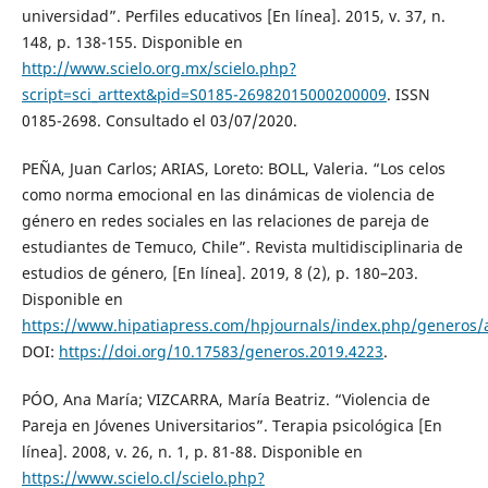
universidad”. Perfiles educativos [En línea]. 2015, v. 37, n.
148, p. 138-155. Disponible en
http://www.scielo.org.mx/scielo.php?
script=sci_arttext&pid=S0185-26982015000200009
. ISSN
0185-2698. Consultado el 03/07/2020.
PEÑA, Juan Carlos; ARIAS, Loreto: BOLL, Valeria. “Los celos
como norma emocional en las dinámicas de violencia de
género en redes sociales en las relaciones de pareja de
estudiantes de Temuco, Chile”. Revista multidisciplinaria de
estudios de género, [En línea]. 2019, 8 (2), p. 180–203.
Disponible en
https://www.hipatiapress.com/hpjournals/index.php/generos/a
DOI:
https://doi.org/10.17583/generos.2019.4223
.
PÓO, Ana María; VIZCARRA, María Beatriz. “Violencia de
Pareja en Jóvenes Universitarios”. Terapia psicológica [En
línea]. 2008, v. 26, n. 1, p. 81-88. Disponible en
https://www.scielo.cl/scielo.php?