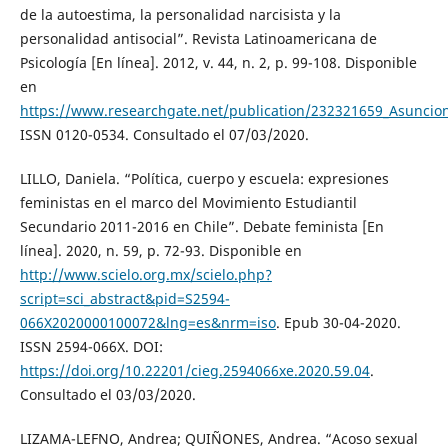
de la autoestima, la personalidad narcisista y la
personalidad antisocial”. Revista Latinoamericana de
Psicología [En línea]. 2012, v. 44, n. 2, p. 99-108. Disponible
en
https://www.researchgate.net/publication/232321659_Asuncion
ISSN 0120-0534. Consultado el 07/03/2020.
LILLO, Daniela. “Política, cuerpo y escuela: expresiones
feministas en el marco del Movimiento Estudiantil
Secundario 2011-2016 en Chile”. Debate feminista [En
línea]. 2020, n. 59, p. 72-93. Disponible en
http://www.scielo.org.mx/scielo.php?
script=sci_abstract&pid=S2594-
066X2020000100072&lng=es&nrm=iso
. Epub 30-04-2020.
ISSN 2594-066X. DOI:
https://doi.org/10.22201/cieg.2594066xe.2020.59.04
.
Consultado el 03/03/2020.
LIZAMA-LEFNO, Andrea; QUIÑONES, Andrea. “Acoso sexual