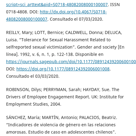
script=sci_arttext&pid=S0718-48082008000100007
. ISSN
0718-4808. DOI:
http://dx.doi.org/10.4067/S0718-
48082008000100007
. Consultado el 07/03/2020.
REILLY, Mary; LOTT, Bernice; CALDWELL, Donna; DELUCA,
Luisa. “Tolerance for Sexual Harassment Related to
selfreported sexual victimization”. Gender and society [En
línea]. 1992, v. 6, n. 1, p. 122-138. Disponible en
https://journals.sagepub.com/doi/10.1177/0891243920060010
DOI:
https://doi.org/10.1177/089124392006001008
.
Consultado el 03/03/2020.
ROBINSON, Dilys; PERRYMAN, Sarah; HAYDAY, Sue. The
Drivers of Employee Engagement Report. UK: Institute for
Employment Studies, 2004.
SÁNCHEZ, María; MARTÍN, Antonio; PALACIOS, Beatriz.
“Indicadores de violencia de género en las relaciones
amorosas. Estudio de caso en adolescentes chilenos”.