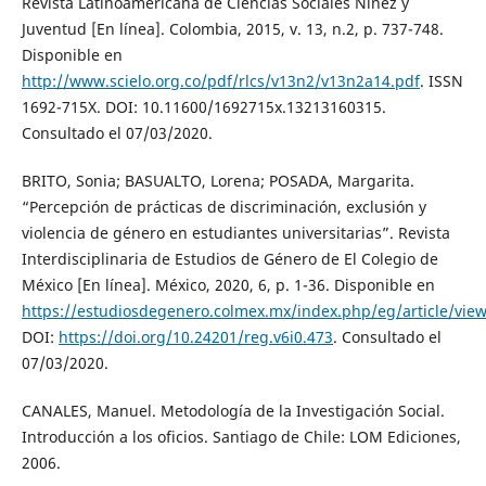
Revista Latinoamericana de Ciencias Sociales Niñez y
Juventud [En línea]. Colombia, 2015, v. 13, n.2, p. 737-748.
Disponible en
http://www.scielo.org.co/pdf/rlcs/v13n2/v13n2a14.pdf
. ISSN
1692-715X. DOI: 10.11600/1692715x.13213160315.
Consultado el 07/03/2020.
BRITO, Sonia; BASUALTO, Lorena; POSADA, Margarita.
“Percepción de prácticas de discriminación, exclusión y
violencia de género en estudiantes universitarias”. Revista
Interdisciplinaria de Estudios de Género de El Colegio de
México [En línea]. México, 2020, 6, p. 1-36. Disponible en
https://estudiosdegenero.colmex.mx/index.php/eg/article/vie
DOI:
https://doi.org/10.24201/reg.v6i0.473
. Consultado el
07/03/2020.
CANALES, Manuel. Metodología de la Investigación Social.
Introducción a los oficios. Santiago de Chile: LOM Ediciones,
2006.