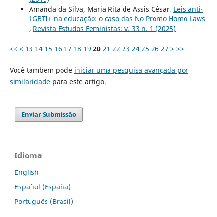
Amanda da Silva, Maria Rita de Assis César,
Leis anti-
LGBTI+ na educação: o caso das No Promo Homo Laws
,
Revista Estudos Feministas: v. 33 n. 1 (2025)
<<
<
13
14
15
16
17
18
19
20
21
22
23
24
25
26
27
>
>>
Você também pode
iniciar uma pesquisa avançada por
similaridade
para este artigo.
Enviar Submissão
Idioma
English
Español (España)
Português (Brasil)