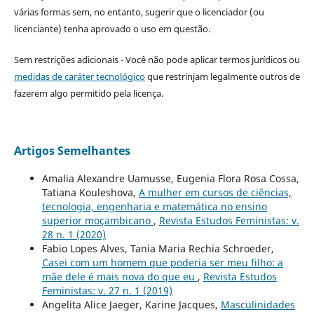
várias formas sem, no entanto, sugerir que o licenciador (ou
licenciante) tenha aprovado o uso em questão.
Sem restrições adicionais - Você não pode aplicar termos jurídicos ou
medidas de caráter tecnológico
que restrinjam legalmente outros de
fazerem algo permitido pela licença.
Artigos Semelhantes
Amalia Alexandre Uamusse, Eugenia Flora Rosa Cossa,
Tatiana Kouleshova,
A mulher em cursos de ciências,
tecnologia, engenharia e matemática no ensino
superior moçambicano
,
Revista Estudos Feministas: v.
28 n. 1 (2020)
Fabio Lopes Alves, Tania Maria Rechia Schroeder,
Casei com um homem que poderia ser meu filho: a
mãe dele é mais nova do que eu
,
Revista Estudos
Feministas: v. 27 n. 1 (2019)
Angelita Alice Jaeger, Karine Jacques,
Masculinidades