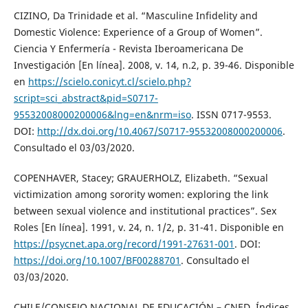
CIZINO, Da Trinidade et al. “Masculine Infidelity and
Domestic Violence: Experience of a Group of Women”.
Ciencia Y Enfermería - Revista Iberoamericana De
Investigación [En línea]. 2008, v. 14, n.2, p. 39-46. Disponible
en
https://scielo.conicyt.cl/scielo.php?
script=sci_abstract&pid=S0717-
95532008000200006&lng=en&nrm=iso
. ISSN 0717-9553.
DOI:
http://dx.doi.org/10.4067/S0717-95532008000200006
.
Consultado el 03/03/2020.
COPENHAVER, Stacey; GRAUERHOLZ, Elizabeth. “Sexual
victimization among sorority women: exploring the link
between sexual violence and institutional practices”. Sex
Roles [En línea]. 1991, v. 24, n. 1/2, p. 31-41. Disponible en
https://psycnet.apa.org/record/1991-27631-001
. DOI:
https://doi.org/10.1007/BF00288701
. Consultado el
03/03/2020.
CHILE/CONSEJO NACIONAL DE EDUCACIÓN – CNED. Índices