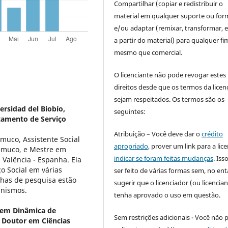
Compartilhar (copiar e redistribuir o
material em qualquer suporte ou for
e/ou adaptar (remixar, transformar, e 
a partir do material) para qualquer fi
mesmo que comercial.
O licenciante não pode revogar estes
direitos desde que os termos da licen
sejam respeitados. Os termos são os
rsidad del Biobío,
seguintes:
tamento de Serviço
Atribuição – Você deve dar o
crédito
muco, Assistente Social
apropriado
, prover um link para a lic
emuco, e Mestre em
indicar se foram feitas mudanças
. Is
 Valência - Espanha. Ela
o Social em várias
ser feito de várias formas sem, no ent
inhas de pesquisa estão
sugerir que o licenciador (ou licencian
inismos.
tenha aprovado o uso em questão.
 em Dinâmica de
Sem restrições adicionais - Você não 
Doutor em Ciências