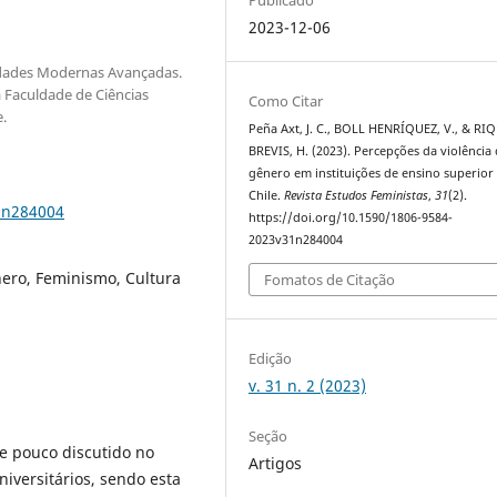
2023-12-06
dades Modernas Avançadas.
a Faculdade de Ciências
Como Citar
.
Peña Axt, J. C., BOLL HENRÍQUEZ, V., & R
BREVIS, H. (2023). Percepções da violência
gênero em instituições de ensino superior
Chile.
Revista Estudos Feministas
,
31
(2).
1n284004
https://doi.org/10.1590/1806-9584-
2023v31n284004
nero, Feminismo, Cultura
Fomatos de Citação
Edição
v. 31 n. 2 (2023)
Seção
e pouco discutido no
Artigos
iversitários, sendo esta