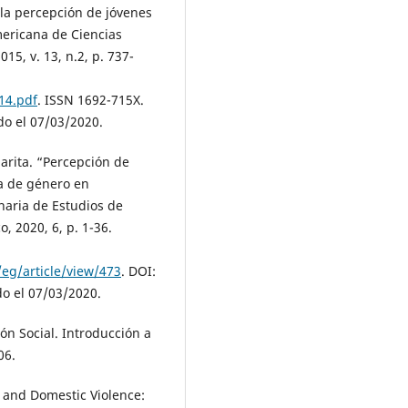
e la percepción de jóvenes
mericana de Ciencias
15, v. 13, n.2, p. 737-
14.pdf
. ISSN 1692-715X.
o el 07/03/2020.
rita. “Percepción de
ia de género en
inaria de Estudios de
, 2020, 6, p. 1-36.
eg/article/view/473
. DOI:
do el 07/03/2020.
n Social. Introducción a
06.
y and Domestic Violence: