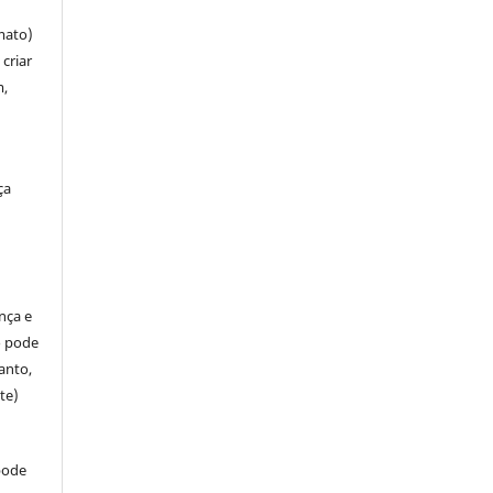
mato)
criar
m,
ça
ença e
so pode
anto,
te)
pode