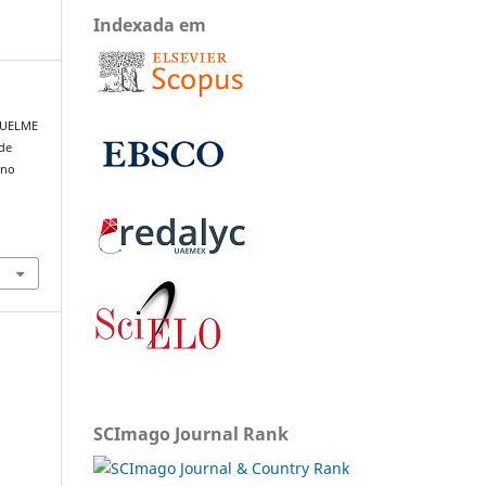
Indexada em
IQUELME
 de
 no
SCImago Journal Rank