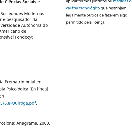
aplicar termos jurídicos ou
medidas d
e Ciências Sociais e
caráter tecnológico
que restrinjam
 Sociedades Modernas
legalmente outros de fazerem algo
or e pesquisador da
permitido pela licença.
niversidade Autônoma do
-Americano de
onsável Fondecyt
ia Prematrimonial en
ia Psicológica [En línea].
 en
5/6.8-Quiroga.pdf
.
rcelona: Anagrama, 2000.