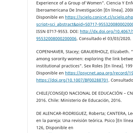
Experience of a Group of Women”. Ciencia Y Enf
Iberoamericana De Investigación [En línea]. 2008,
Disponible en
https://scielo.conicyt.cl/scielo.ph
script=sci_abstract&pid=S0717-9553200800020
ISSN 0717-9553. DOI:
http://dx.doi.org/10.4067
95532008000200006
. Consultado el 03/03/2020.
COPENHAVER, Stacey; GRAUERHOLZ, Elizabeth. “S
among sorority women: exploring the link betwe
institutional practices”. Sex Roles [En línea]. 1991
Disponible en
https://psycnet.apa.org/record/1
https://doi.org/10.1007/BF00288701
. Consultado
CHILE/CONSEJO NACIONAL DE EDUCACIÓN – CNED
2016. Chile: Ministerio de Educación, 2016.
DE ALENCAR-RODRIGUEZ, Roberta; CANTERA, Leon
en la pareja: Una revisión teórica. Psico [En línea]
126, Disponible en