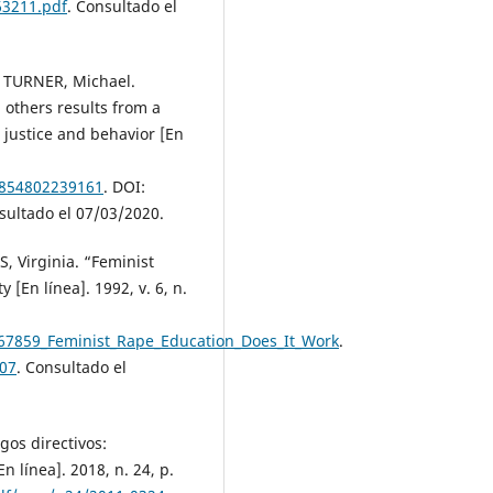
63211.pdf
. Consultado el
; TURNER, Michael.
 others results from a
 justice and behavior [En
3854802239161
. DOI:
sultado el 07/03/2020.
Virginia. “Feminist
 [En línea]. 1992, v. 6, n.
667859_Feminist_Rape_Education_Does_It_Work
.
007
. Consultado el
gos directivos:
n línea]. 2018, n. 24, p.