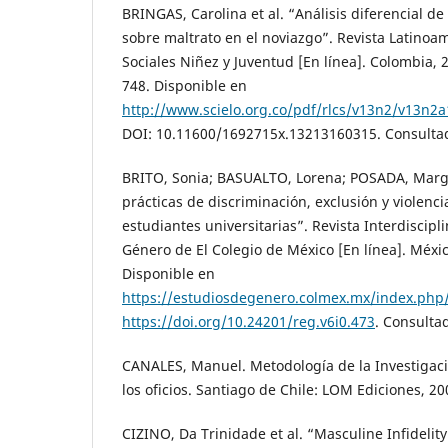
BRINGAS, Carolina et al. “Análisis diferencial d
sobre maltrato en el noviazgo”. Revista Latinoa
Sociales Niñez y Juventud [En línea]. Colombia, 20
748. Disponible en
http://www.scielo.org.co/pdf/rlcs/v13n2/v13n2a
DOI: 10.11600/1692715x.13213160315. Consultad
BRITO, Sonia; BASUALTO, Lorena; POSADA, Marga
prácticas de discriminación, exclusión y violenc
estudiantes universitarias”. Revista Interdiscipl
Género de El Colegio de México [En línea]. México
Disponible en
https://estudiosdegenero.colmex.mx/index.php/
https://doi.org/10.24201/reg.v6i0.473
. Consulta
CANALES, Manuel. Metodología de la Investigació
los oficios. Santiago de Chile: LOM Ediciones, 20
CIZINO, Da Trinidade et al. “Masculine Infidelit