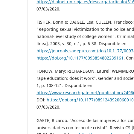
https://dialnet.unirioja.es/descarga/articulo/51
07/03/2020.
FISHER, Bonnie; DAIGLE, Lea; CULLEN, Francisco
“Reporting sexual victimization to the police and
national-level study of college women”. Criminal
línea]. 2003, v. 30, n.1, p. 6-38. Disponible en
https://journals.sagepub.com/doi/10.1177/009
https://doi.org/10.1177/0093854802239161
. Con
FONOW, Mary; RICHARDSON, Laurel; WEMMERUS, 
rape education: does it work”. Gender and society
1, p. 108-121. Disponible en
https://www.researchgate.net/publication/249
DOI:
https://doi.org/10.1177/089124392006001
07/03/2020.
GAETE, Ricardo. “Acceso de las mujeres a los car
universidades con techo de cristal”. Revista CS [E