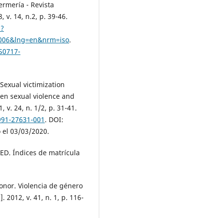
ermería - Revista
 v. 14, n.2, p. 39-46.
p?
0006&lng=en&nrm=iso
.
/S0717-
exual victimization
en sexual violence and
, v. 24, n. 1/2, p. 31-41.
991-27631-001
. DOI:
 el 03/03/2020.
. Índices de matrícula
or. Violencia de género
. 2012, v. 41, n. 1, p. 116-