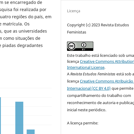
êm se encarregado de
squisa foi realizada por
Licença
uatro regiões do país, em
e matrícula. Os
Copyright (c) 2023 Revista Estudos
s, que as universidades
Feministas
em como situações de
de piadas degradantes
Este trabalho está licenciado sob um
licença
Creative Commons Attribution
International License
.
A
Revista Estudos Feministas
está sob 
licença
Creative Commons Atribuição 
Internacional (CC BY 4.0)
que permite
compartilhamento do trabalho com
reconhecimento de autoria e publica
inicial neste periódico.
A licença permite: