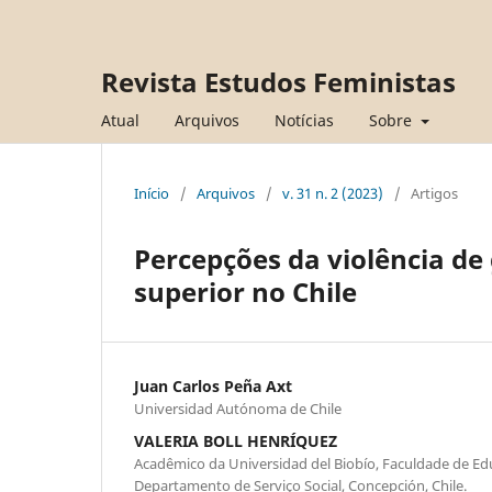
Revista Estudos Feministas
Atual
Arquivos
Notícias
Sobre
Início
/
Arquivos
/
v. 31 n. 2 (2023)
/
Artigos
Percepções da violência de
superior no Chile
Juan Carlos Peña Axt
Universidad Autónoma de Chile
VALERIA BOLL HENRÍQUEZ
Acadêmico da Universidad del Biobío, Faculdade de E
Departamento de Serviço Social, Concepción, Chile.