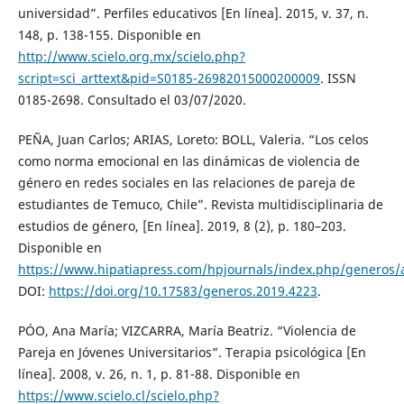
universidad”. Perfiles educativos [En línea]. 2015, v. 37, n.
148, p. 138-155. Disponible en
http://www.scielo.org.mx/scielo.php?
script=sci_arttext&pid=S0185-26982015000200009
. ISSN
0185-2698. Consultado el 03/07/2020.
PEÑA, Juan Carlos; ARIAS, Loreto: BOLL, Valeria. “Los celos
como norma emocional en las dinámicas de violencia de
género en redes sociales en las relaciones de pareja de
estudiantes de Temuco, Chile”. Revista multidisciplinaria de
estudios de género, [En línea]. 2019, 8 (2), p. 180–203.
Disponible en
https://www.hipatiapress.com/hpjournals/index.php/generos/a
DOI:
https://doi.org/10.17583/generos.2019.4223
.
PÓO, Ana María; VIZCARRA, María Beatriz. “Violencia de
Pareja en Jóvenes Universitarios”. Terapia psicológica [En
línea]. 2008, v. 26, n. 1, p. 81-88. Disponible en
https://www.scielo.cl/scielo.php?