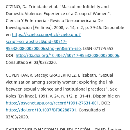
CIZINO, Da Trinidade et al. “Masculine Infidelity and
Domestic Violence: Experience of a Group of Women”.
Ciencia Y Enfermería - Revista Iberoamericana De
Investigación [En línea]. 2008, v. 14, n.2, p. 39-46. Disponible
en
https://scielo.conicyt.cl/scielo.php?
script=sci_abstract&pid=S0717-
95532008000200006&lng=en&nrm=iso
. ISSN 0717-9553.
DOI:
http://dx.doi.org/10.4067/S0717-95532008000200006
.
Consultado el 03/03/2020.
COPENHAVER, Stacey; GRAUERHOLZ, Elizabeth. “Sexual
victimization among sorority women: exploring the link
between sexual violence and institutional practices”. Sex
Roles [En línea]. 1991, v. 24, n. 1/2, p. 31-41. Disponible en
https://psycnet.apa.org/record/1991-27631-001
. DOI:
https://doi.org/10.1007/BF00288701
. Consultado el
03/03/2020.
CHILE/CONSEJO NACIONAL DE EDUCACIÓN – CNED. Índices