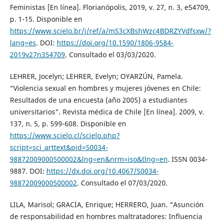
Feministas [En línea]. Florianópolis, 2019, v. 27, n. 3, e54709,
p. 1-15. Disponible en
https://www.scielo.br/j/ref/a/mS3cXBshWzc4BDRZYVdfsxw/?
lang=es
. DOI:
https://doi.org/10.1590/1806-9584-
2019v27n354709
. Consultado el 03/03/2020.
LEHRER, Jocelyn; LEHRER, Evelyn; OYARZÚN, Pamela.
“Violencia sexual en hombres y mujeres jóvenes en Chile:
Resultados de una encuesta (año 2005) a estudiantes
universitarios”. Revista médica de Chile [En línea]. 2009, v.
137, n. 5, p. 599-608. Disponible en
https://www.scielo.cl/scielo.php?
script=sci_arttext&pid=S0034-
98872009000500002&lng=en&nrm=iso&tlng=en
. ISSN 0034-
9887. DOI:
https://dx.doi.org/10.4067/S0034-
98872009000500002
. Consultado el 07/03/2020.
LILA, Marisol; GRACIA, Enrique; HERRERO, Juan. “Asunción
de responsabilidad en hombres maltratadores: Influencia