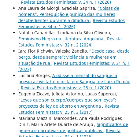
,
Revista Estudos Feministas: v. 34 n. 1 (2026)
Ana Laura de Giorgi, Graciela Sapriza,
“Coisas de
homens”. Perseguição e punição das mulheres
desobedientes durante a ditadura
,
Revista Estudos
Feministas: v. 34 n. 1 (2026)
Natalia Cabanillas, Lindiana da Silva Oliveira,
Feminismo Negro na Literatura Angolana
,
Revista
Estudos Feministas: v. 32 n. 2 (2024)
Iara Flor Richwin, Valeska Zanello,
“Desde casa, desde
berço, desde sempre”: violência e mulheres em
situação de rua
,
Revista Estudos Feministas: v. 31 n. 1
(2023)
Luciana Borges,
A odisseia mensal do sangue: a
poesia artivista/feminista em Sangria, de Luiza Romão
,
Revista Estudos Feministas: v. 28 n. 1 (2020)
Eugenia Zicavo, Julieta Astorino, Lucas Saporosi,
“Leyes que son cuerpo/cuerpos que son leyes”:
proyectos de ley de aborto en Argentina
,
Revista
Estudos Feministas: v. 25 n. 3 (2017)
Mariana Mazzini Marcondes, Ana Paula Rodrigues
Diniz, Maria Arlete Duarte de Araújo ,
Significados de
gênero e narrativas de políticas públicas
,
Revista
Estudos Feministas: v. 34 n. 1 (2026)