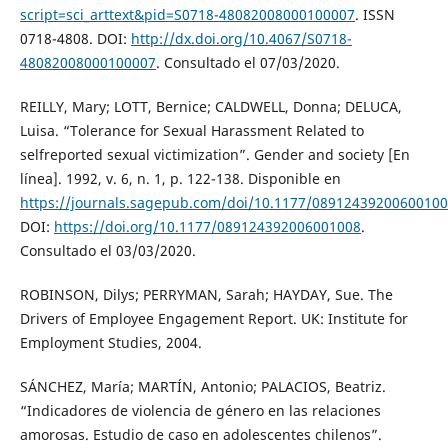
script=sci_arttext&pid=S0718-48082008000100007
. ISSN
0718-4808. DOI:
http://dx.doi.org/10.4067/S0718-
48082008000100007
. Consultado el 07/03/2020.
REILLY, Mary; LOTT, Bernice; CALDWELL, Donna; DELUCA,
Luisa. “Tolerance for Sexual Harassment Related to
selfreported sexual victimization”. Gender and society [En
línea]. 1992, v. 6, n. 1, p. 122-138. Disponible en
https://journals.sagepub.com/doi/10.1177/0891243920060010
DOI:
https://doi.org/10.1177/089124392006001008
.
Consultado el 03/03/2020.
ROBINSON, Dilys; PERRYMAN, Sarah; HAYDAY, Sue. The
Drivers of Employee Engagement Report. UK: Institute for
Employment Studies, 2004.
SÁNCHEZ, María; MARTÍN, Antonio; PALACIOS, Beatriz.
“Indicadores de violencia de género en las relaciones
amorosas. Estudio de caso en adolescentes chilenos”.