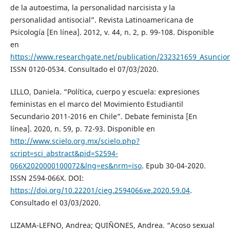
de la autoestima, la personalidad narcisista y la
personalidad antisocial”. Revista Latinoamericana de
Psicología [En línea]. 2012, v. 44, n. 2, p. 99-108. Disponible
en
https://www.researchgate.net/publication/232321659_Asuncion
ISSN 0120-0534. Consultado el 07/03/2020.
LILLO, Daniela. “Política, cuerpo y escuela: expresiones
feministas en el marco del Movimiento Estudiantil
Secundario 2011-2016 en Chile”. Debate feminista [En
línea]. 2020, n. 59, p. 72-93. Disponible en
http://www.scielo.org.mx/scielo.php?
script=sci_abstract&pid=S2594-
066X2020000100072&lng=es&nrm=iso
. Epub 30-04-2020.
ISSN 2594-066X. DOI:
https://doi.org/10.22201/cieg.2594066xe.2020.59.04
.
Consultado el 03/03/2020.
LIZAMA-LEFNO, Andrea; QUIÑONES, Andrea. “Acoso sexual