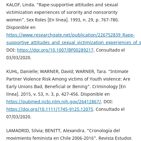
KALOF, Linda. “Rape-supportive attitudes and sexual
victimization experiences of sorority and nonsorority
women”. Sex Roles [En línea]. 1993, n. 29, p. 767-780.
Disponible en
https://www.researchgate.net/publication/226752839_Rape-
supportive_attitudes_and_sexual_victimization_experiences_of
DOI:
https://doi.org/10.1007/BF00289217
. Consultado el
03/03/2020.
KUHL, Danielle; WARNER, David; WARNER, Tara. “Intimate
Partner Violence Risk Among victims of Youth violence: Are
Early Unions Bad, Beneficial or Bening”. Criminology [En
línea]. 2015, v. 53, n. 3, p. 427-456. Disponible en
https://pubmed.ncbi.nlm.nih.gov/26412867/
. DOI:
https://doi.org/10.1111/1745-9125.12075
. Consultado el
07/03/2020.
LAMADRID, Silvia; BENITT, Alexandra. “Cronología del
movimiento feminista en Chile 2006-2016”. Revista Estudos