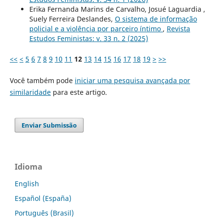
Erika Fernanda Marins de Carvalho, Josué Laguardia ,
Suely Ferreira Deslandes,
O sistema de informação
policial e a violência por parceiro íntimo
,
Revista
Estudos Feministas: v. 33 n. 2 (2025)
<<
<
5
6
7
8
9
10
11
12
13
14
15
16
17
18
19
>
>>
Você também pode
iniciar uma pesquisa avançada por
similaridade
para este artigo.
Enviar Submissão
Idioma
English
Español (España)
Português (Brasil)