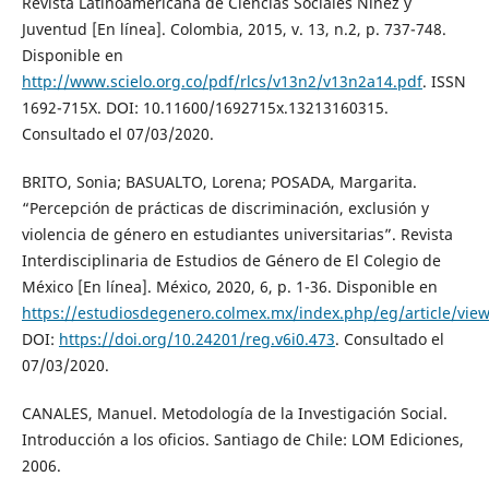
Revista Latinoamericana de Ciencias Sociales Niñez y
Juventud [En línea]. Colombia, 2015, v. 13, n.2, p. 737-748.
Disponible en
http://www.scielo.org.co/pdf/rlcs/v13n2/v13n2a14.pdf
. ISSN
1692-715X. DOI: 10.11600/1692715x.13213160315.
Consultado el 07/03/2020.
BRITO, Sonia; BASUALTO, Lorena; POSADA, Margarita.
“Percepción de prácticas de discriminación, exclusión y
violencia de género en estudiantes universitarias”. Revista
Interdisciplinaria de Estudios de Género de El Colegio de
México [En línea]. México, 2020, 6, p. 1-36. Disponible en
https://estudiosdegenero.colmex.mx/index.php/eg/article/vie
DOI:
https://doi.org/10.24201/reg.v6i0.473
. Consultado el
07/03/2020.
CANALES, Manuel. Metodología de la Investigación Social.
Introducción a los oficios. Santiago de Chile: LOM Ediciones,
2006.