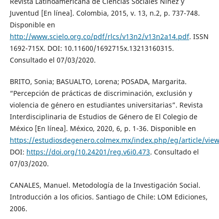
Revista Latinoamericana de Ciencias Sociales Niñez y
Juventud [En línea]. Colombia, 2015, v. 13, n.2, p. 737-748.
Disponible en
http://www.scielo.org.co/pdf/rlcs/v13n2/v13n2a14.pdf
. ISSN
1692-715X. DOI: 10.11600/1692715x.13213160315.
Consultado el 07/03/2020.
BRITO, Sonia; BASUALTO, Lorena; POSADA, Margarita.
“Percepción de prácticas de discriminación, exclusión y
violencia de género en estudiantes universitarias”. Revista
Interdisciplinaria de Estudios de Género de El Colegio de
México [En línea]. México, 2020, 6, p. 1-36. Disponible en
https://estudiosdegenero.colmex.mx/index.php/eg/article/vie
DOI:
https://doi.org/10.24201/reg.v6i0.473
. Consultado el
07/03/2020.
CANALES, Manuel. Metodología de la Investigación Social.
Introducción a los oficios. Santiago de Chile: LOM Ediciones,
2006.