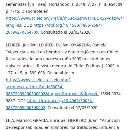
Feministas [En línea]. Florianópolis, 2019, v. 27, n. 3, e54709,
p. 1-15. Disponible en
https://www.scielo.br/j/ref/a/mS3cXBshWzc4BDRZYVdfsxw/?
lang=es
. DOI:
https://doi.org/10.1590/1806-9584-
2019v27n354709
. Consultado el 03/03/2020.
LEHRER, Jocelyn; LEHRER, Evelyn; OYARZÚN, Pamela.
“Violencia sexual en hombres y mujeres jóvenes en Chile:
Resultados de una encuesta (año 2005) a estudiantes
universitarios”. Revista médica de Chile [En línea]. 2009, v.
137, n. 5, p. 599-608. Disponible en
https://www.scielo.cl/scielo.php?
script=sci_arttext&pid=S0034-
98872009000500002&lng=en&nrm=iso&tlng=en
. ISSN 0034-
9887. DOI:
https://dx.doi.org/10.4067/S0034-
98872009000500002
. Consultado el 07/03/2020.
LILA, Marisol; GRACIA, Enrique; HERRERO, Juan. “Asunción
de responsabilidad en hombres maltratadores: Influencia