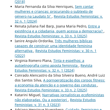
(2018)
Maria Fernanda da Silva Henriques,
Sem contar
mulheres e crianças: procurando o subtexto de
género na Laudato Si’
,
Revista Estudos Feministas: v.
32 n. 1 (2024)
Renata Juliana Faé Barp, Joana Maria Pedro,
Entre a
existência e a cidadania, quem acessa a democracia?
,
Revista Estudos Feministas: v. 33 n. 3 (2025)
Ianire Angulo Ordorika,
Três mulheres bíblicas
capazes de construir uma identidade feminina
alternativa
,
Revista Estudos Feministas: v. 30 n. 1
(2022)
Virginia Romero Plana,
Tinta e espelhos: a
autoetnografia como aposta feminista
,
Revista
Estudos Feministas: v. 32 n. 1 (2024)
Conrado Alencastro da Silva Silveira Bueno, André Luiz
dos Santos Silva,
A pornoerotização dos corpos fitness:
a economia da atenção e o governo das condutas
,
Revista Estudos Feministas: v. 33 n. 2 (2025)
Katarini Miguel,
Narrativas jornalísticas ecofeministas
não elaboradas. Ou a posteriori
,
Revista Estudos
Feministas: v. 31 n. 3 (2023)
Adriano Henrique Nuernberg,
Cuidado, feminismo e