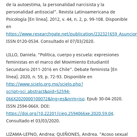
de la autoestima, la personalidad narcisista y la
personalidad antisocial”. Revista Latinoamericana de
Psicología [En línea]. 2012, v. 44, n. 2, p. 99-108. Disponible
en
https://www.researchgate.net/publication/232321659_Asuncion
ISSN 0120-0534. Consultado el 07/03/2020.
LILLO, Daniela. “Política, cuerpo y escuela: expresiones
feministas en el marco del Movimiento Estudiantil
Secundario 2011-2016 en Chile”. Debate feminista [En
línea]. 2020, n. 59, p. 72-93. Disponible en
http://www.scielo.org.mx/scielo.php?
script=sci_abstract&pid=S2594-
066X2020000100072&lng=es&nrm=iso
. Epub 30-04-2020.
ISSN 2594-066X. DOI:
https://doi.org/10.22201/cieg.2594066xe.2020.59.04
.
Consultado el 03/03/2020.
LIZAMA-LEFNO, Andrea; QUIÑONES, Andrea. “Acoso sexual