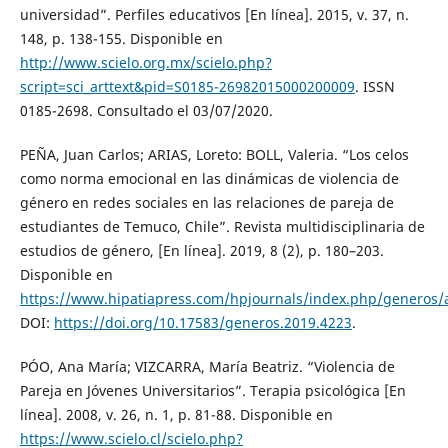
universidad”. Perfiles educativos [En línea]. 2015, v. 37, n.
148, p. 138-155. Disponible en
http://www.scielo.org.mx/scielo.php?
script=sci_arttext&pid=S0185-26982015000200009
. ISSN
0185-2698. Consultado el 03/07/2020.
PEÑA, Juan Carlos; ARIAS, Loreto: BOLL, Valeria. “Los celos
como norma emocional en las dinámicas de violencia de
género en redes sociales en las relaciones de pareja de
estudiantes de Temuco, Chile”. Revista multidisciplinaria de
estudios de género, [En línea]. 2019, 8 (2), p. 180–203.
Disponible en
https://www.hipatiapress.com/hpjournals/index.php/generos/a
DOI:
https://doi.org/10.17583/generos.2019.4223
.
PÓO, Ana María; VIZCARRA, María Beatriz. “Violencia de
Pareja en Jóvenes Universitarios”. Terapia psicológica [En
línea]. 2008, v. 26, n. 1, p. 81-88. Disponible en
https://www.scielo.cl/scielo.php?