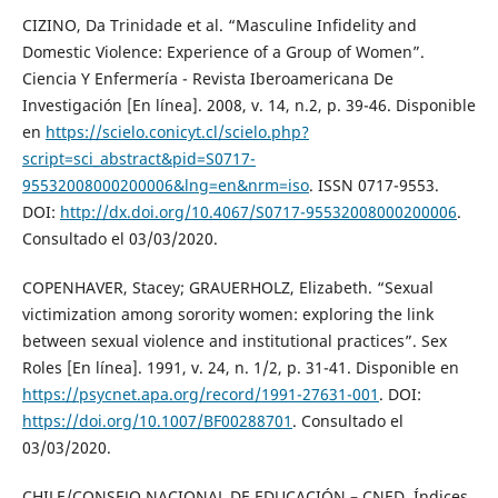
CIZINO, Da Trinidade et al. “Masculine Infidelity and
Domestic Violence: Experience of a Group of Women”.
Ciencia Y Enfermería - Revista Iberoamericana De
Investigación [En línea]. 2008, v. 14, n.2, p. 39-46. Disponible
en
https://scielo.conicyt.cl/scielo.php?
script=sci_abstract&pid=S0717-
95532008000200006&lng=en&nrm=iso
. ISSN 0717-9553.
DOI:
http://dx.doi.org/10.4067/S0717-95532008000200006
.
Consultado el 03/03/2020.
COPENHAVER, Stacey; GRAUERHOLZ, Elizabeth. “Sexual
victimization among sorority women: exploring the link
between sexual violence and institutional practices”. Sex
Roles [En línea]. 1991, v. 24, n. 1/2, p. 31-41. Disponible en
https://psycnet.apa.org/record/1991-27631-001
. DOI:
https://doi.org/10.1007/BF00288701
. Consultado el
03/03/2020.
CHILE/CONSEJO NACIONAL DE EDUCACIÓN – CNED. Índices