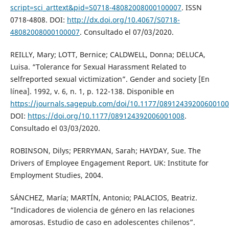
script=sci_arttext&pid=S0718-48082008000100007
. ISSN
0718-4808. DOI:
http://dx.doi.org/10.4067/S0718-
48082008000100007
. Consultado el 07/03/2020.
REILLY, Mary; LOTT, Bernice; CALDWELL, Donna; DELUCA,
Luisa. “Tolerance for Sexual Harassment Related to
selfreported sexual victimization”. Gender and society [En
línea]. 1992, v. 6, n. 1, p. 122-138. Disponible en
https://journals.sagepub.com/doi/10.1177/0891243920060010
DOI:
https://doi.org/10.1177/089124392006001008
.
Consultado el 03/03/2020.
ROBINSON, Dilys; PERRYMAN, Sarah; HAYDAY, Sue. The
Drivers of Employee Engagement Report. UK: Institute for
Employment Studies, 2004.
SÁNCHEZ, María; MARTÍN, Antonio; PALACIOS, Beatriz.
“Indicadores de violencia de género en las relaciones
amorosas. Estudio de caso en adolescentes chilenos”.