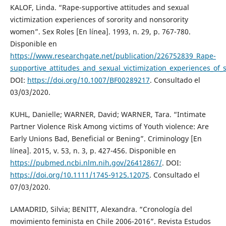
KALOF, Linda. “Rape-supportive attitudes and sexual
victimization experiences of sorority and nonsorority
women”. Sex Roles [En línea]. 1993, n. 29, p. 767-780.
Disponible en
https://www.researchgate.net/publication/226752839_Rape-
supportive_attitudes_and_sexual_victimization_experiences_of
DOI:
https://doi.org/10.1007/BF00289217
. Consultado el
03/03/2020.
KUHL, Danielle; WARNER, David; WARNER, Tara. “Intimate
Partner Violence Risk Among victims of Youth violence: Are
Early Unions Bad, Beneficial or Bening”. Criminology [En
línea]. 2015, v. 53, n. 3, p. 427-456. Disponible en
https://pubmed.ncbi.nlm.nih.gov/26412867/
. DOI:
https://doi.org/10.1111/1745-9125.12075
. Consultado el
07/03/2020.
LAMADRID, Silvia; BENITT, Alexandra. “Cronología del
movimiento feminista en Chile 2006-2016”. Revista Estudos