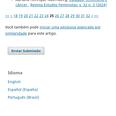
câncer
,
Revista Estudos Feministas: v. 32 n. 3 (2024)
<<
<
18
19
20
21
22
23
24
25
26
27
28
29
30
31
32
>
>>
Você também pode
iniciar uma pesquisa avançada por
similaridade
para este artigo.
Enviar Submissão
Idioma
English
Español (España)
Português (Brasil)