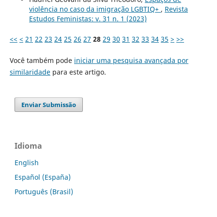
violência no caso da imigração LGBTIQ+
,
Revista
Estudos Feministas: v. 31 n. 1 (2023)
<<
<
21
22
23
24
25
26
27
28
29
30
31
32
33
34
35
>
>>
Você também pode
iniciar uma pesquisa avançada por
similaridade
para este artigo.
Enviar Submissão
Idioma
English
Español (España)
Português (Brasil)