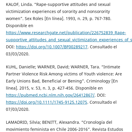
KALOF, Linda. “Rape-supportive attitudes and sexual
victimization experiences of sorority and nonsorority
women”. Sex Roles [En línea]. 1993, n. 29, p. 767-780.
Disponible en
https://www.researchgate.net/publication/226752839_Rape-
supportive_attitudes_and_sexual_victimization_experiences_of
DOI:
https://doi.org/10.1007/BF00289217
. Consultado el
03/03/2020.
KUHL, Danielle; WARNER, David; WARNER, Tara. “Intimate
Partner Violence Risk Among victims of Youth violence: Are
Early Unions Bad, Beneficial or Bening”. Criminology [En
línea]. 2015, v. 53, n. 3, p. 427-456. Disponible en
https://pubmed.ncbi.nlm.nih.gov/26412867/
. DOI:
https://doi.org/10.1111/1745-9125.12075
. Consultado el
07/03/2020.
LAMADRID, Silvia; BENITT, Alexandra. “Cronología del
movimiento feminista en Chile 2006-2016”. Revista Estudos