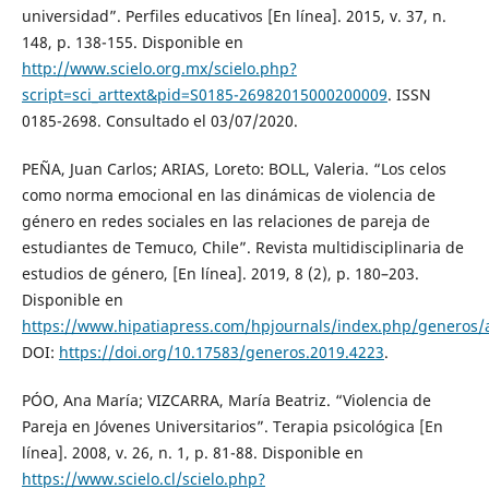
universidad”. Perfiles educativos [En línea]. 2015, v. 37, n.
148, p. 138-155. Disponible en
http://www.scielo.org.mx/scielo.php?
script=sci_arttext&pid=S0185-26982015000200009
. ISSN
0185-2698. Consultado el 03/07/2020.
PEÑA, Juan Carlos; ARIAS, Loreto: BOLL, Valeria. “Los celos
como norma emocional en las dinámicas de violencia de
género en redes sociales en las relaciones de pareja de
estudiantes de Temuco, Chile”. Revista multidisciplinaria de
estudios de género, [En línea]. 2019, 8 (2), p. 180–203.
Disponible en
https://www.hipatiapress.com/hpjournals/index.php/generos/a
DOI:
https://doi.org/10.17583/generos.2019.4223
.
PÓO, Ana María; VIZCARRA, María Beatriz. “Violencia de
Pareja en Jóvenes Universitarios”. Terapia psicológica [En
línea]. 2008, v. 26, n. 1, p. 81-88. Disponible en
https://www.scielo.cl/scielo.php?