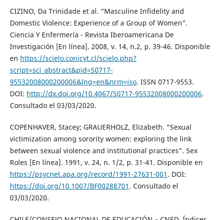
CIZINO, Da Trinidade et al. “Masculine Infidelity and
Domestic Violence: Experience of a Group of Women”.
Ciencia Y Enfermería - Revista Iberoamericana De
Investigación [En línea]. 2008, v. 14, n.2, p. 39-46. Disponible
en
https://scielo.conicyt.cl/scielo.php?
script=sci_abstract&pid=S0717-
95532008000200006&lng=en&nrm=iso
. ISSN 0717-9553.
DOI:
http://dx.doi.org/10.4067/S0717-95532008000200006
.
Consultado el 03/03/2020.
COPENHAVER, Stacey; GRAUERHOLZ, Elizabeth. “Sexual
victimization among sorority women: exploring the link
between sexual violence and institutional practices”. Sex
Roles [En línea]. 1991, v. 24, n. 1/2, p. 31-41. Disponible en
https://psycnet.apa.org/record/1991-27631-001
. DOI:
https://doi.org/10.1007/BF00288701
. Consultado el
03/03/2020.
CHILE/CONSEJO NACIONAL DE EDUCACIÓN – CNED. Índices