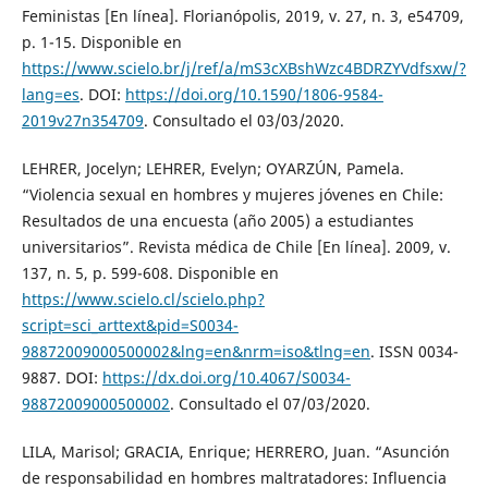
Feministas [En línea]. Florianópolis, 2019, v. 27, n. 3, e54709,
p. 1-15. Disponible en
https://www.scielo.br/j/ref/a/mS3cXBshWzc4BDRZYVdfsxw/?
lang=es
. DOI:
https://doi.org/10.1590/1806-9584-
2019v27n354709
. Consultado el 03/03/2020.
LEHRER, Jocelyn; LEHRER, Evelyn; OYARZÚN, Pamela.
“Violencia sexual en hombres y mujeres jóvenes en Chile:
Resultados de una encuesta (año 2005) a estudiantes
universitarios”. Revista médica de Chile [En línea]. 2009, v.
137, n. 5, p. 599-608. Disponible en
https://www.scielo.cl/scielo.php?
script=sci_arttext&pid=S0034-
98872009000500002&lng=en&nrm=iso&tlng=en
. ISSN 0034-
9887. DOI:
https://dx.doi.org/10.4067/S0034-
98872009000500002
. Consultado el 07/03/2020.
LILA, Marisol; GRACIA, Enrique; HERRERO, Juan. “Asunción
de responsabilidad en hombres maltratadores: Influencia