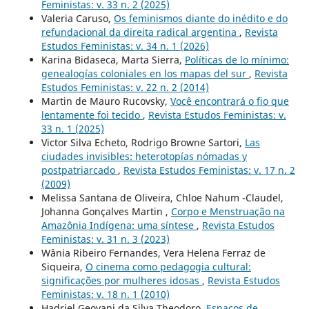
Feministas: v. 33 n. 2 (2025)
Valeria Caruso,
Os feminismos diante do inédito e do
refundacional da direita radical argentina
,
Revista
Estudos Feministas: v. 34 n. 1 (2026)
Karina Bidaseca, Marta Sierra,
Políticas de lo mínimo:
genealogías coloniales en los mapas del sur
,
Revista
Estudos Feministas: v. 22 n. 2 (2014)
Martin de Mauro Rucovsky,
Você encontrará o fio que
lentamente foi tecido
,
Revista Estudos Feministas: v.
33 n. 1 (2025)
Victor Silva Echeto, Rodrigo Browne Sartori,
Las
ciudades invisibles: heterotopías nómadas y
postpatriarcado
,
Revista Estudos Feministas: v. 17 n. 2
(2009)
Melissa Santana de Oliveira, Chloe Nahum -Claudel,
Johanna Gonçalves Martin ,
Corpo e Menstruação na
Amazônia Indígena: uma síntese
,
Revista Estudos
Feministas: v. 31 n. 3 (2023)
Wânia Ribeiro Fernandes, Vera Helena Ferraz de
Siqueira,
O cinema como pedagogia cultural:
significações por mulheres idosas
,
Revista Estudos
Feministas: v. 18 n. 1 (2010)
Hadriel Geovani da Silva Theodoro,
Espaços de