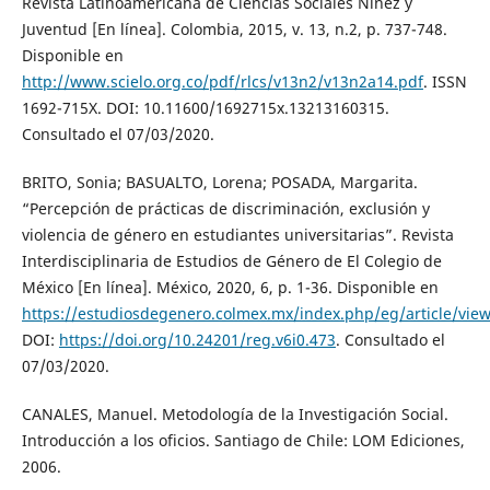
Revista Latinoamericana de Ciencias Sociales Niñez y
Juventud [En línea]. Colombia, 2015, v. 13, n.2, p. 737-748.
Disponible en
http://www.scielo.org.co/pdf/rlcs/v13n2/v13n2a14.pdf
. ISSN
1692-715X. DOI: 10.11600/1692715x.13213160315.
Consultado el 07/03/2020.
BRITO, Sonia; BASUALTO, Lorena; POSADA, Margarita.
“Percepción de prácticas de discriminación, exclusión y
violencia de género en estudiantes universitarias”. Revista
Interdisciplinaria de Estudios de Género de El Colegio de
México [En línea]. México, 2020, 6, p. 1-36. Disponible en
https://estudiosdegenero.colmex.mx/index.php/eg/article/vie
DOI:
https://doi.org/10.24201/reg.v6i0.473
. Consultado el
07/03/2020.
CANALES, Manuel. Metodología de la Investigación Social.
Introducción a los oficios. Santiago de Chile: LOM Ediciones,
2006.