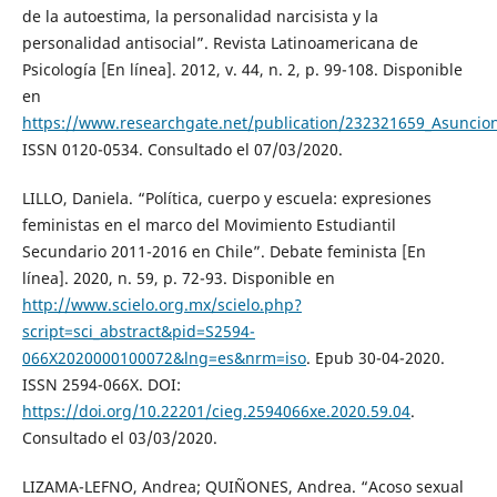
de la autoestima, la personalidad narcisista y la
personalidad antisocial”. Revista Latinoamericana de
Psicología [En línea]. 2012, v. 44, n. 2, p. 99-108. Disponible
en
https://www.researchgate.net/publication/232321659_Asuncion
ISSN 0120-0534. Consultado el 07/03/2020.
LILLO, Daniela. “Política, cuerpo y escuela: expresiones
feministas en el marco del Movimiento Estudiantil
Secundario 2011-2016 en Chile”. Debate feminista [En
línea]. 2020, n. 59, p. 72-93. Disponible en
http://www.scielo.org.mx/scielo.php?
script=sci_abstract&pid=S2594-
066X2020000100072&lng=es&nrm=iso
. Epub 30-04-2020.
ISSN 2594-066X. DOI:
https://doi.org/10.22201/cieg.2594066xe.2020.59.04
.
Consultado el 03/03/2020.
LIZAMA-LEFNO, Andrea; QUIÑONES, Andrea. “Acoso sexual