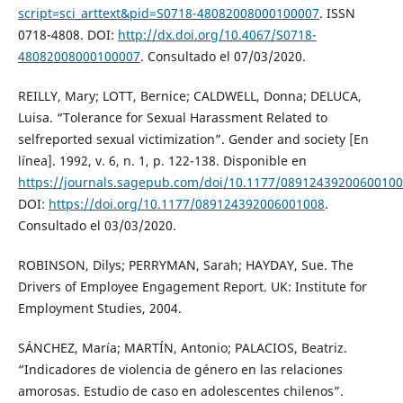
script=sci_arttext&pid=S0718-48082008000100007
. ISSN
0718-4808. DOI:
http://dx.doi.org/10.4067/S0718-
48082008000100007
. Consultado el 07/03/2020.
REILLY, Mary; LOTT, Bernice; CALDWELL, Donna; DELUCA,
Luisa. “Tolerance for Sexual Harassment Related to
selfreported sexual victimization”. Gender and society [En
línea]. 1992, v. 6, n. 1, p. 122-138. Disponible en
https://journals.sagepub.com/doi/10.1177/0891243920060010
DOI:
https://doi.org/10.1177/089124392006001008
.
Consultado el 03/03/2020.
ROBINSON, Dilys; PERRYMAN, Sarah; HAYDAY, Sue. The
Drivers of Employee Engagement Report. UK: Institute for
Employment Studies, 2004.
SÁNCHEZ, María; MARTÍN, Antonio; PALACIOS, Beatriz.
“Indicadores de violencia de género en las relaciones
amorosas. Estudio de caso en adolescentes chilenos”.