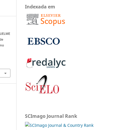
Indexada em
IQUELME
 de
 no
SCImago Journal Rank