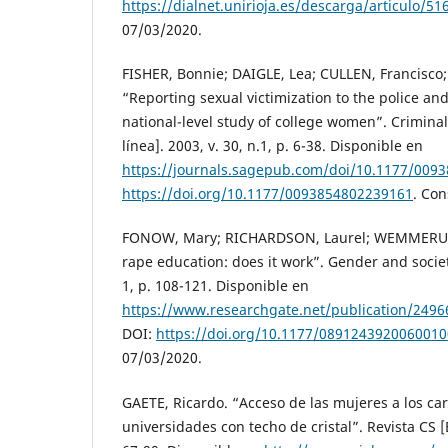
https://dialnet.unirioja.es/descarga/articulo/51
07/03/2020.
FISHER, Bonnie; DAIGLE, Lea; CULLEN, Francisco
“Reporting sexual victimization to the police and
national-level study of college women”. Criminal
línea]. 2003, v. 30, n.1, p. 6-38. Disponible en
https://journals.sagepub.com/doi/10.1177/009
https://doi.org/10.1177/0093854802239161
. Con
FONOW, Mary; RICHARDSON, Laurel; WEMMERUS, 
rape education: does it work”. Gender and society
1, p. 108-121. Disponible en
https://www.researchgate.net/publication/249
DOI:
https://doi.org/10.1177/089124392006001
07/03/2020.
GAETE, Ricardo. “Acceso de las mujeres a los car
universidades con techo de cristal”. Revista CS [E