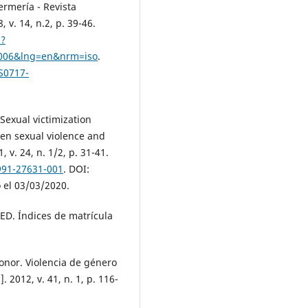
ermería - Revista
 v. 14, n.2, p. 39-46.
p?
0006&lng=en&nrm=iso
.
/S0717-
exual victimization
en sexual violence and
, v. 24, n. 1/2, p. 31-41.
991-27631-001
. DOI:
 el 03/03/2020.
. Índices de matrícula
or. Violencia de género
. 2012, v. 41, n. 1, p. 116-