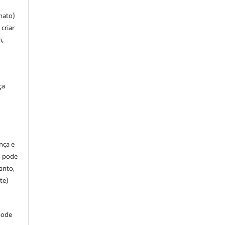
mato)
criar
m,
ça
ença e
so pode
anto,
te)
pode