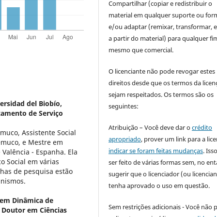
Compartilhar (copiar e redistribuir o
material em qualquer suporte ou for
e/ou adaptar (remixar, transformar, e 
a partir do material) para qualquer fi
mesmo que comercial.
O licenciante não pode revogar estes
direitos desde que os termos da licen
sejam respeitados. Os termos são os
rsidad del Biobío,
seguintes:
tamento de Serviço
Atribuição – Você deve dar o
crédito
muco, Assistente Social
apropriado
, prover um link para a lic
emuco, e Mestre em
indicar se foram feitas mudanças
. Is
 Valência - Espanha. Ela
o Social em várias
ser feito de várias formas sem, no ent
inhas de pesquisa estão
sugerir que o licenciador (ou licencian
inismos.
tenha aprovado o uso em questão.
 em Dinâmica de
Sem restrições adicionais - Você não 
Doutor em Ciências