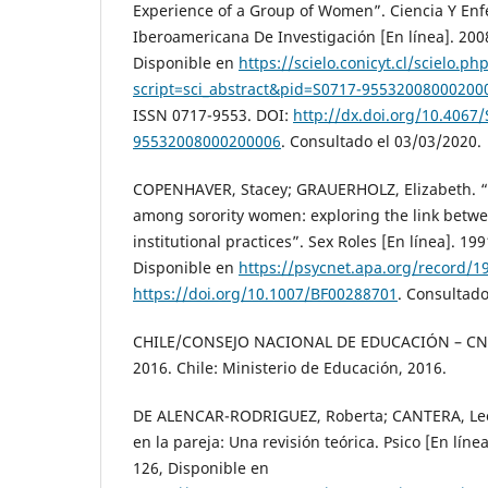
Experience of a Group of Women”. Ciencia Y Enf
Iberoamericana De Investigación [En línea]. 2008,
Disponible en
https://scielo.conicyt.cl/scielo.ph
script=sci_abstract&pid=S0717-9553200800020
ISSN 0717-9553. DOI:
http://dx.doi.org/10.4067
95532008000200006
. Consultado el 03/03/2020.
COPENHAVER, Stacey; GRAUERHOLZ, Elizabeth. “S
among sorority women: exploring the link betwe
institutional practices”. Sex Roles [En línea]. 1991
Disponible en
https://psycnet.apa.org/record/1
https://doi.org/10.1007/BF00288701
. Consultado
CHILE/CONSEJO NACIONAL DE EDUCACIÓN – CNED
2016. Chile: Ministerio de Educación, 2016.
DE ALENCAR-RODRIGUEZ, Roberta; CANTERA, Leon
en la pareja: Una revisión teórica. Psico [En línea]
126, Disponible en