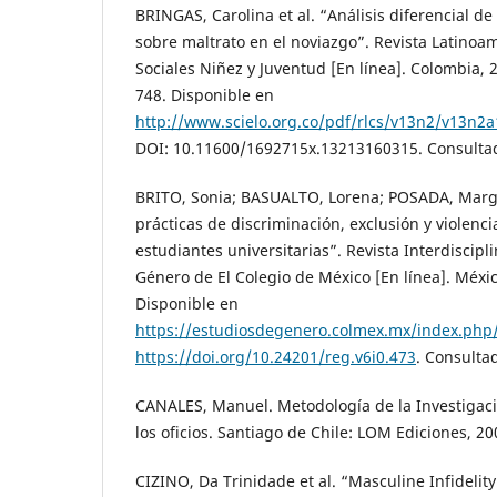
BRINGAS, Carolina et al. “Análisis diferencial d
sobre maltrato en el noviazgo”. Revista Latinoa
Sociales Niñez y Juventud [En línea]. Colombia, 20
748. Disponible en
http://www.scielo.org.co/pdf/rlcs/v13n2/v13n2a
DOI: 10.11600/1692715x.13213160315. Consultad
BRITO, Sonia; BASUALTO, Lorena; POSADA, Marga
prácticas de discriminación, exclusión y violenc
estudiantes universitarias”. Revista Interdiscipl
Género de El Colegio de México [En línea]. México
Disponible en
https://estudiosdegenero.colmex.mx/index.php/
https://doi.org/10.24201/reg.v6i0.473
. Consulta
CANALES, Manuel. Metodología de la Investigació
los oficios. Santiago de Chile: LOM Ediciones, 20
CIZINO, Da Trinidade et al. “Masculine Infidelit