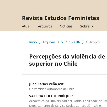
Revista Estudos Feministas
Atual
Arquivos
Notícias
Sobre
Início
/
Arquivos
/
v. 31 n. 2 (2023)
/
Artigos
Percepções da violência de
superior no Chile
Juan Carlos Peña Axt
Universidad Autónoma de Chile
VALERIA BOLL HENRÍQUEZ
Acadêmico da Universidad del Biobío, Faculdade de E
Departamento de Serviço Social, Concepción, Chile.