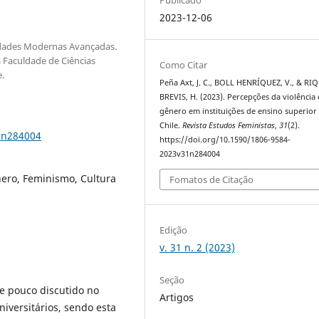
2023-12-06
dades Modernas Avançadas.
a Faculdade de Ciências
Como Citar
.
Peña Axt, J. C., BOLL HENRÍQUEZ, V., & R
BREVIS, H. (2023). Percepções da violência
gênero em instituições de ensino superior
Chile.
Revista Estudos Feministas
,
31
(2).
1n284004
https://doi.org/10.1590/1806-9584-
2023v31n284004
nero, Feminismo, Cultura
Fomatos de Citação
Edição
v. 31 n. 2 (2023)
Seção
e pouco discutido no
Artigos
iversitários, sendo esta