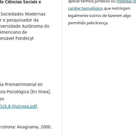
aplicar termos jurídicos ou
medidas d
e Ciências Sociais e
caráter tecnológico
que restrinjam
 Sociedades Modernas
legalmente outros de fazerem algo
or e pesquisador da
permitido pela licença.
niversidade Autônoma do
-Americano de
onsável Fondecyt
ia Prematrimonial en
ia Psicológica [En línea].
 en
5/6.8-Quiroga.pdf
.
rcelona: Anagrama, 2000.