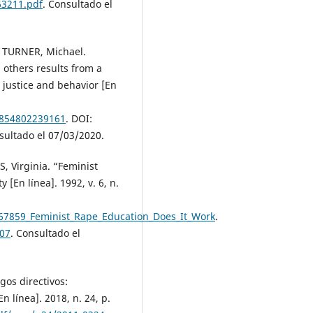
63211.pdf
. Consultado el
; TURNER, Michael.
 others results from a
 justice and behavior [En
3854802239161
. DOI:
sultado el 07/03/2020.
Virginia. “Feminist
 [En línea]. 1992, v. 6, n.
667859_Feminist_Rape_Education_Does_It_Work
.
007
. Consultado el
gos directivos:
n línea]. 2018, n. 24, p.