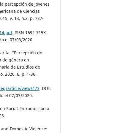
e la percepción de jóvenes
mericana de Ciencias
15, v. 13, n.2, p. 737-
14.pdf
. ISSN 1692-715X.
o el 07/03/2020.
rita. “Percepción de
ia de género en
inaria de Estudios de
, 2020, 6, p. 1-36.
eg/article/view/473
. DOI:
do el 07/03/2020.
n Social. Introducción a
06.
y and Domestic Violence: