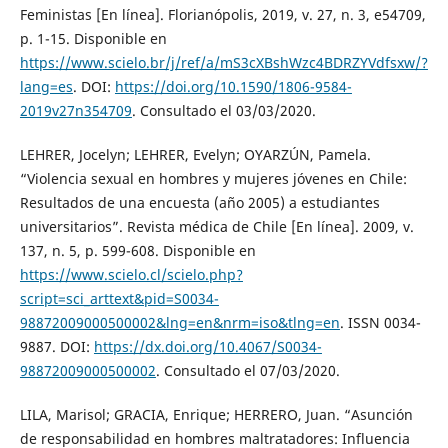
Feministas [En línea]. Florianópolis, 2019, v. 27, n. 3, e54709,
p. 1-15. Disponible en
https://www.scielo.br/j/ref/a/mS3cXBshWzc4BDRZYVdfsxw/?
lang=es
. DOI:
https://doi.org/10.1590/1806-9584-
2019v27n354709
. Consultado el 03/03/2020.
LEHRER, Jocelyn; LEHRER, Evelyn; OYARZÚN, Pamela.
“Violencia sexual en hombres y mujeres jóvenes en Chile:
Resultados de una encuesta (año 2005) a estudiantes
universitarios”. Revista médica de Chile [En línea]. 2009, v.
137, n. 5, p. 599-608. Disponible en
https://www.scielo.cl/scielo.php?
script=sci_arttext&pid=S0034-
98872009000500002&lng=en&nrm=iso&tlng=en
. ISSN 0034-
9887. DOI:
https://dx.doi.org/10.4067/S0034-
98872009000500002
. Consultado el 07/03/2020.
LILA, Marisol; GRACIA, Enrique; HERRERO, Juan. “Asunción
de responsabilidad en hombres maltratadores: Influencia