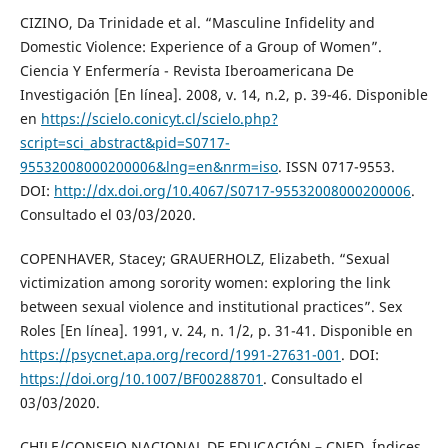
CIZINO, Da Trinidade et al. “Masculine Infidelity and
Domestic Violence: Experience of a Group of Women”.
Ciencia Y Enfermería - Revista Iberoamericana De
Investigación [En línea]. 2008, v. 14, n.2, p. 39-46. Disponible
en
https://scielo.conicyt.cl/scielo.php?
script=sci_abstract&pid=S0717-
95532008000200006&lng=en&nrm=iso
. ISSN 0717-9553.
DOI:
http://dx.doi.org/10.4067/S0717-95532008000200006
.
Consultado el 03/03/2020.
COPENHAVER, Stacey; GRAUERHOLZ, Elizabeth. “Sexual
victimization among sorority women: exploring the link
between sexual violence and institutional practices”. Sex
Roles [En línea]. 1991, v. 24, n. 1/2, p. 31-41. Disponible en
https://psycnet.apa.org/record/1991-27631-001
. DOI:
https://doi.org/10.1007/BF00288701
. Consultado el
03/03/2020.
CHILE/CONSEJO NACIONAL DE EDUCACIÓN – CNED. Índices