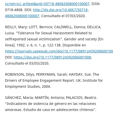
script=sci_arttext&pid=S0718-48082008000100007
. ISSN
0718-4808. DOI:
http://dx.doi.org/10.4067/S0718-
48082008000100007
. Consultado el 07/03/2020.
REILLY, Mary; LOTT, Bernice; CALDWELL, Donna; DELUCA,
Luisa. “Tolerance for Sexual Harassment Related to
selfreported sexual victimization”. Gender and society [En
línea]. 1992, v. 6, n. 1, p. 122-138. Disponible en
https://journals.sagepub.com/doi/10.1177/0891243920060010
DOI:
https://doi.org/10.1177/089124392006001008
.
Consultado el 03/03/2020.
ROBINSON, Dilys; PERRYMAN, Sarah; HAYDAY, Sue. The
Drivers of Employee Engagement Report. UK: Institute for
Employment Studies, 2004.
SÁNCHEZ, María; MARTÍN, Antonio; PALACIOS, Beatriz.
“Indicadores de violencia de género en las relaciones
amorosas. Estudio de caso en adolescentes chilenos”.