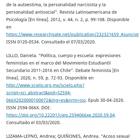
de la autoestima, la personalidad narcisista y la
personalidad antisocial”. Revista Latinoamericana de
Psicología [En línea]. 2012, v. 44, n. 2, p. 99-108. Disponible
en
https://www.researchgate.net/publication/232321659_Asuncion
ISSN 0120-0534. Consultado el 07/03/2020.
LILLO, Daniela. “Política, cuerpo y escuela: expresiones
feministas en el marco del Movimiento Estudiantil
Secundario 2011-2016 en Chile”. Debate feminista [En
línea]. 2020, n. 59, p. 72-93. Disponible en
http://www.scielo.org.mx/scielo.php?
script=sci_abstract&pid=S2594-
066X2020000100072&lng=es&nrm=iso
. Epub 30-04-2020.
ISSN 2594-066X. DOI:
https://doi.org/10.22201/cieg.2594066xe.2020.59.04
.
Consultado el 03/03/2020.
LIZAMA-LEFNO, Andrea; QUIÑONES, Andrea. “Acoso sexual