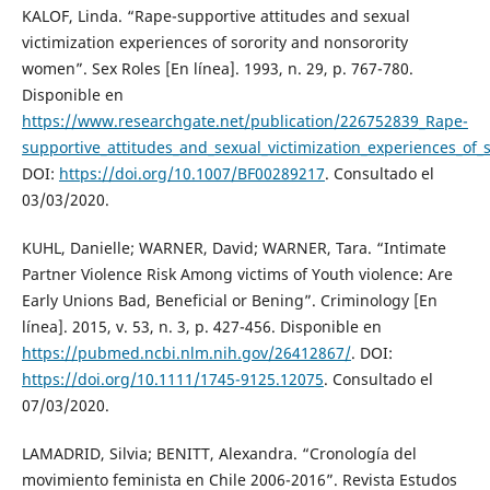
KALOF, Linda. “Rape-supportive attitudes and sexual
victimization experiences of sorority and nonsorority
women”. Sex Roles [En línea]. 1993, n. 29, p. 767-780.
Disponible en
https://www.researchgate.net/publication/226752839_Rape-
supportive_attitudes_and_sexual_victimization_experiences_of
DOI:
https://doi.org/10.1007/BF00289217
. Consultado el
03/03/2020.
KUHL, Danielle; WARNER, David; WARNER, Tara. “Intimate
Partner Violence Risk Among victims of Youth violence: Are
Early Unions Bad, Beneficial or Bening”. Criminology [En
línea]. 2015, v. 53, n. 3, p. 427-456. Disponible en
https://pubmed.ncbi.nlm.nih.gov/26412867/
. DOI:
https://doi.org/10.1111/1745-9125.12075
. Consultado el
07/03/2020.
LAMADRID, Silvia; BENITT, Alexandra. “Cronología del
movimiento feminista en Chile 2006-2016”. Revista Estudos