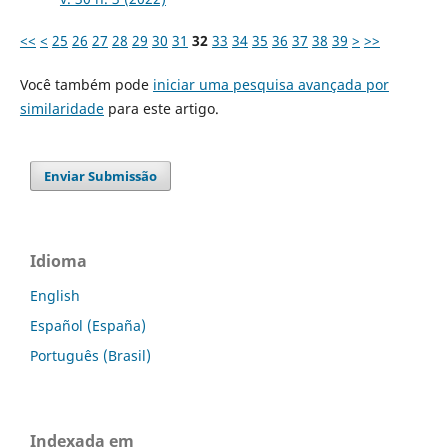
<<
<
25
26
27
28
29
30
31
32
33
34
35
36
37
38
39
>
>>
Você também pode
iniciar uma pesquisa avançada por
similaridade
para este artigo.
Enviar Submissão
Idioma
English
Español (España)
Português (Brasil)
Indexada em