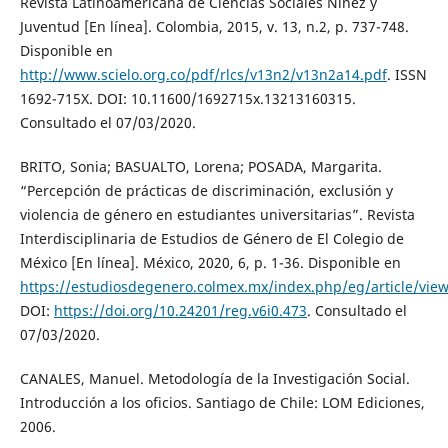
Revista Latinoamericana de Ciencias Sociales Niñez y
Juventud [En línea]. Colombia, 2015, v. 13, n.2, p. 737-748.
Disponible en
http://www.scielo.org.co/pdf/rlcs/v13n2/v13n2a14.pdf
. ISSN
1692-715X. DOI: 10.11600/1692715x.13213160315.
Consultado el 07/03/2020.
BRITO, Sonia; BASUALTO, Lorena; POSADA, Margarita.
“Percepción de prácticas de discriminación, exclusión y
violencia de género en estudiantes universitarias”. Revista
Interdisciplinaria de Estudios de Género de El Colegio de
México [En línea]. México, 2020, 6, p. 1-36. Disponible en
https://estudiosdegenero.colmex.mx/index.php/eg/article/vie
DOI:
https://doi.org/10.24201/reg.v6i0.473
. Consultado el
07/03/2020.
CANALES, Manuel. Metodología de la Investigación Social.
Introducción a los oficios. Santiago de Chile: LOM Ediciones,
2006.