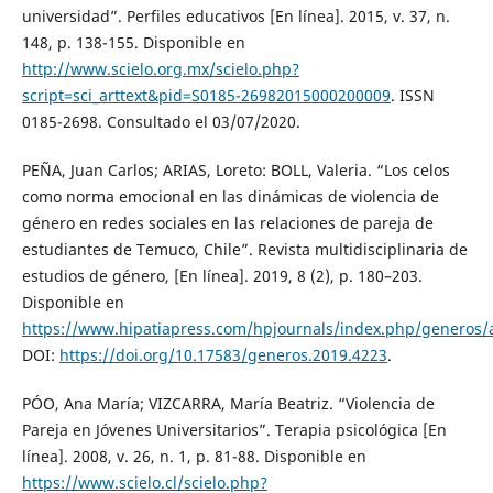
universidad”. Perfiles educativos [En línea]. 2015, v. 37, n.
148, p. 138-155. Disponible en
http://www.scielo.org.mx/scielo.php?
script=sci_arttext&pid=S0185-26982015000200009
. ISSN
0185-2698. Consultado el 03/07/2020.
PEÑA, Juan Carlos; ARIAS, Loreto: BOLL, Valeria. “Los celos
como norma emocional en las dinámicas de violencia de
género en redes sociales en las relaciones de pareja de
estudiantes de Temuco, Chile”. Revista multidisciplinaria de
estudios de género, [En línea]. 2019, 8 (2), p. 180–203.
Disponible en
https://www.hipatiapress.com/hpjournals/index.php/generos/a
DOI:
https://doi.org/10.17583/generos.2019.4223
.
PÓO, Ana María; VIZCARRA, María Beatriz. “Violencia de
Pareja en Jóvenes Universitarios”. Terapia psicológica [En
línea]. 2008, v. 26, n. 1, p. 81-88. Disponible en
https://www.scielo.cl/scielo.php?