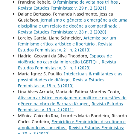
Francine Rebelo,
O feminismo de volta nos trilhos
,
Revista Estudos Feministas: v. 29 n. 2 (2021)
Daiane Bertasso, Fernanda Nascimento, Jessica
Gustafson,
Jornalismo e gênero: a emergência de uma
disciplina e um relato de docência compartilhada
,
Revista Estudos Feministas: v. 28 n. 2 (2020)
Loreley Garcia, Liane Schneider,
Ártemis: por um
feminismo crítico, artístico e libertário
,
Revista
Estudos Feministas: v. 21 n. 2 (2013)
Hadriel Geovani da Silva Theodoro,
Espaços de
violência no caso da imigração LGBTIQ+
,
Revista
Estudos Feministas: v. 31 n. 1 (2023)
Maria Ignez S. Paulilo,
Intelectuais & militantes e as
possibilidades de diálogo
,
Revista Estudos
Feministas: v. 18 n. 3 (2010)
Lina Alves Arruda, Maria de Fátima Morethy Couto,
Ativismo artístico: engajamento político e questões de
gênero na obra de Barbara Kruger
,
Revista Estudos
Feministas: v. 19 n. 2 (2011)
Mônica Caicedo Roa, Lourdes Maria Bandeira, Ricardo
Carlos Cordeiro,
Femicídio e Feminicídio: discutindo e
ampliando os conceitos
,
Revista Estudos Feministas:
v. 30 n. 3 (2022)