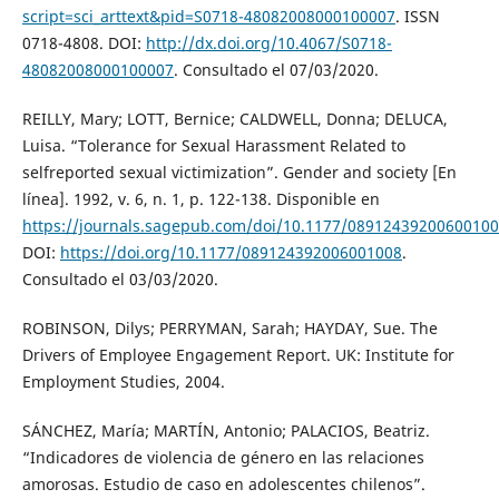
script=sci_arttext&pid=S0718-48082008000100007
. ISSN
0718-4808. DOI:
http://dx.doi.org/10.4067/S0718-
48082008000100007
. Consultado el 07/03/2020.
REILLY, Mary; LOTT, Bernice; CALDWELL, Donna; DELUCA,
Luisa. “Tolerance for Sexual Harassment Related to
selfreported sexual victimization”. Gender and society [En
línea]. 1992, v. 6, n. 1, p. 122-138. Disponible en
https://journals.sagepub.com/doi/10.1177/0891243920060010
DOI:
https://doi.org/10.1177/089124392006001008
.
Consultado el 03/03/2020.
ROBINSON, Dilys; PERRYMAN, Sarah; HAYDAY, Sue. The
Drivers of Employee Engagement Report. UK: Institute for
Employment Studies, 2004.
SÁNCHEZ, María; MARTÍN, Antonio; PALACIOS, Beatriz.
“Indicadores de violencia de género en las relaciones
amorosas. Estudio de caso en adolescentes chilenos”.