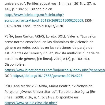
universidad”. Perfiles educativos [En línea]. 2015, v. 37, n.
148, p. 138-155. Disponible en
http://www.scielo.org.mx/scielo.php?
script=sci_arttext&pid=S0185-26982015000200009
. ISSN
0185-2698. Consultado el 03/07/2020.
PEÑA, Juan Carlos; ARIAS, Loreto: BOLL, Valeria. “Los celos
como norma emocional en las dinámicas de violencia de
género en redes sociales en las relaciones de pareja de
estudiantes de Temuco, Chile”. Revista multidisciplinaria de
estudios de género, [En línea]. 2019, 8 (2), p. 180–203.
Disponible en
https://www.hipatiapress.com/hpjournals/index.php/generos/a
DOI:
https://doi.org/10.17583/generos.2019.4223
.
PÓO, Ana María; VIZCARRA, María Beatriz. “Violencia de
Pareja en Jóvenes Universitarios”. Terapia psicológica [En
línea]. 2008, v. 26, n. 1, p. 81-88. Disponible en
https://www.scielo.cl/scielo.php?