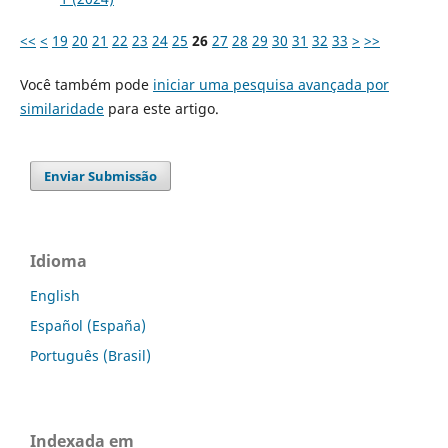
<<
<
19
20
21
22
23
24
25
26
27
28
29
30
31
32
33
>
>>
Você também pode
iniciar uma pesquisa avançada por
similaridade
para este artigo.
Enviar Submissão
Idioma
English
Español (España)
Português (Brasil)
Indexada em