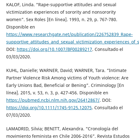
KALOF, Linda. “Rape-supportive attitudes and sexual
victimization experiences of sorority and nonsorority
women”. Sex Roles [En línea]. 1993, n. 29, p. 767-780.
Disponible en
https://www.researchgate.net/publication/226752839_Rape-
supportive_attitudes_and_sexual_victimization_experiences_of
DOI:
https://doi.org/10.1007/BF00289217
. Consultado el
03/03/2020.
KUHL, Danielle; WARNER, David; WARNER, Tara. “Intimate
Partner Violence Risk Among victims of Youth violence: Are
Early Unions Bad, Beneficial or Bening”. Criminology [En
línea]. 2015, v. 53, n. 3, p. 427-456. Disponible en
https://pubmed.ncbi.nlm.nih.gov/26412867/
. DOI:
https://doi.org/10.1111/1745-9125.12075
. Consultado el
07/03/2020.
LAMADRID, Silvia; BENITT, Alexandra. “Cronología del
movimiento feminista en Chile 2006-2016”. Revista Estudos