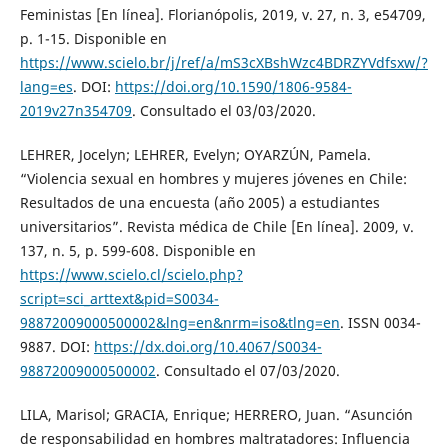
Feministas [En línea]. Florianópolis, 2019, v. 27, n. 3, e54709,
p. 1-15. Disponible en
https://www.scielo.br/j/ref/a/mS3cXBshWzc4BDRZYVdfsxw/?
lang=es
. DOI:
https://doi.org/10.1590/1806-9584-
2019v27n354709
. Consultado el 03/03/2020.
LEHRER, Jocelyn; LEHRER, Evelyn; OYARZÚN, Pamela.
“Violencia sexual en hombres y mujeres jóvenes en Chile:
Resultados de una encuesta (año 2005) a estudiantes
universitarios”. Revista médica de Chile [En línea]. 2009, v.
137, n. 5, p. 599-608. Disponible en
https://www.scielo.cl/scielo.php?
script=sci_arttext&pid=S0034-
98872009000500002&lng=en&nrm=iso&tlng=en
. ISSN 0034-
9887. DOI:
https://dx.doi.org/10.4067/S0034-
98872009000500002
. Consultado el 07/03/2020.
LILA, Marisol; GRACIA, Enrique; HERRERO, Juan. “Asunción
de responsabilidad en hombres maltratadores: Influencia