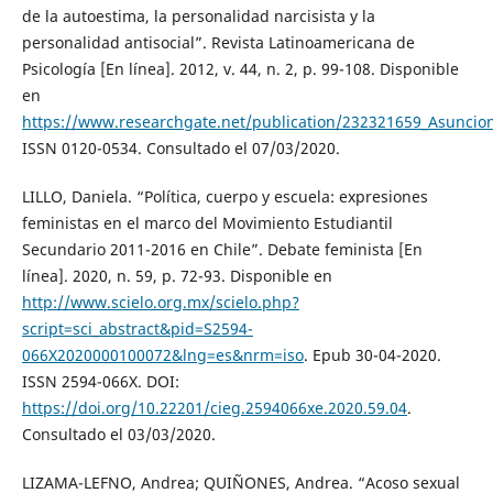
de la autoestima, la personalidad narcisista y la
personalidad antisocial”. Revista Latinoamericana de
Psicología [En línea]. 2012, v. 44, n. 2, p. 99-108. Disponible
en
https://www.researchgate.net/publication/232321659_Asuncion
ISSN 0120-0534. Consultado el 07/03/2020.
LILLO, Daniela. “Política, cuerpo y escuela: expresiones
feministas en el marco del Movimiento Estudiantil
Secundario 2011-2016 en Chile”. Debate feminista [En
línea]. 2020, n. 59, p. 72-93. Disponible en
http://www.scielo.org.mx/scielo.php?
script=sci_abstract&pid=S2594-
066X2020000100072&lng=es&nrm=iso
. Epub 30-04-2020.
ISSN 2594-066X. DOI:
https://doi.org/10.22201/cieg.2594066xe.2020.59.04
.
Consultado el 03/03/2020.
LIZAMA-LEFNO, Andrea; QUIÑONES, Andrea. “Acoso sexual