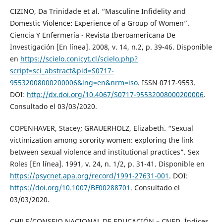
CIZINO, Da Trinidade et al. “Masculine Infidelity and
Domestic Violence: Experience of a Group of Women”.
Ciencia Y Enfermería - Revista Iberoamericana De
Investigación [En línea]. 2008, v. 14, n.2, p. 39-46. Disponible
en
https://scielo.conicyt.cl/scielo.php?
script=sci_abstract&pid=S0717-
95532008000200006&lng=en&nrm=iso
. ISSN 0717-9553.
DOI:
http://dx.doi.org/10.4067/S0717-95532008000200006
.
Consultado el 03/03/2020.
COPENHAVER, Stacey; GRAUERHOLZ, Elizabeth. “Sexual
victimization among sorority women: exploring the link
between sexual violence and institutional practices”. Sex
Roles [En línea]. 1991, v. 24, n. 1/2, p. 31-41. Disponible en
https://psycnet.apa.org/record/1991-27631-001
. DOI:
https://doi.org/10.1007/BF00288701
. Consultado el
03/03/2020.
CHILE/CONSEJO NACIONAL DE EDUCACIÓN – CNED. Índices