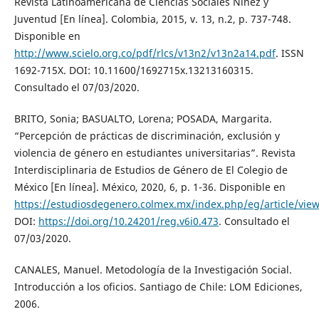
Revista Latinoamericana de Ciencias Sociales Niñez y
Juventud [En línea]. Colombia, 2015, v. 13, n.2, p. 737-748.
Disponible en
http://www.scielo.org.co/pdf/rlcs/v13n2/v13n2a14.pdf
. ISSN
1692-715X. DOI: 10.11600/1692715x.13213160315.
Consultado el 07/03/2020.
BRITO, Sonia; BASUALTO, Lorena; POSADA, Margarita.
“Percepción de prácticas de discriminación, exclusión y
violencia de género en estudiantes universitarias”. Revista
Interdisciplinaria de Estudios de Género de El Colegio de
México [En línea]. México, 2020, 6, p. 1-36. Disponible en
https://estudiosdegenero.colmex.mx/index.php/eg/article/vie
DOI:
https://doi.org/10.24201/reg.v6i0.473
. Consultado el
07/03/2020.
CANALES, Manuel. Metodología de la Investigación Social.
Introducción a los oficios. Santiago de Chile: LOM Ediciones,
2006.