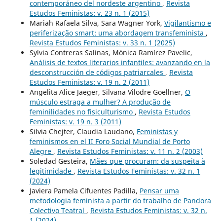
contemporáneo del nordeste argentino
,
Revista
Estudos Feministas: v. 23 n. 1 (2015)
Mariah Rafaela Silva, Sara Wagner York,
Vigilantismo e
periferização smart: uma abordagem transfeminista
,
Revista Estudos Feministas: v. 33 n. 1 (2025)
Sylvia Contreras Salinas, Mónica Ramírez Pavelic,
Análisis de textos literarios infantiles: avanzando en la
desconstrucción de códigos patriarcales
,
Revista
Estudos Feministas: v. 19 n. 2 (2011)
Angelita Alice Jaeger, Silvana Vilodre Goellner,
O
músculo estraga a mulher? A produção de
feminilidades no fisiculturismo
,
Revista Estudos
Feministas: v. 19 n. 3 (2011)
Silvia Chejter, Claudia Laudano,
Feministas y
feminismos en el II Foro Social Mundial de Porto
Alegre
,
Revista Estudos Feministas: v. 11 n. 2 (2003)
Soledad Gesteira,
Mães que procuram: da suspeita à
legitimidade
,
Revista Estudos Feministas: v. 32 n. 1
(2024)
Javiera Pamela Cifuentes Padilla,
Pensar uma
metodologia feminista a partir do trabalho de Pandora
Colectivo Teatral
,
Revista Estudos Feministas: v. 32 n.
1 (2024)