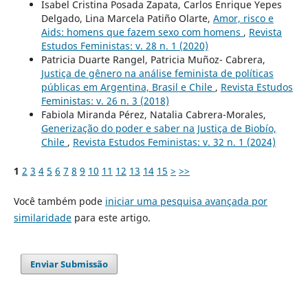
Isabel Cristina Posada Zapata, Carlos Enrique Yepes
Delgado, Lina Marcela Patiño Olarte,
Amor, risco e
Aids: homens que fazem sexo com homens
,
Revista
Estudos Feministas: v. 28 n. 1 (2020)
Patricia Duarte Rangel, Patricia Muñoz- Cabrera,
Justiça de gênero na análise feminista de políticas
públicas em Argentina, Brasil e Chile
,
Revista Estudos
Feministas: v. 26 n. 3 (2018)
Fabiola Miranda Pérez, Natalia Cabrera-Morales,
Generização do poder e saber na Justiça de Biobío,
Chile
,
Revista Estudos Feministas: v. 32 n. 1 (2024)
1
2
3
4
5
6
7
8
9
10
11
12
13
14
15
>
>>
Você também pode
iniciar uma pesquisa avançada por
similaridade
para este artigo.
Enviar Submissão