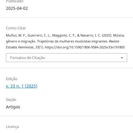
Publicado
2025-04-02
Como Citar
Muñoz, M. F., Guerrero, C. L., Maggiolo, C. F., & Navarro, I. C. (2025). Música,
gênero e migração. Trajetórias de mulheres musicistas migrantes.
Revista
Estudos Feministas
,
33
(1). https://doi.org/10.1590/1806-9584-2025v33n191805
Fomatos de Citação
Edição
v. 33 n. 1 (2025)
Seção
Artigos
Licença