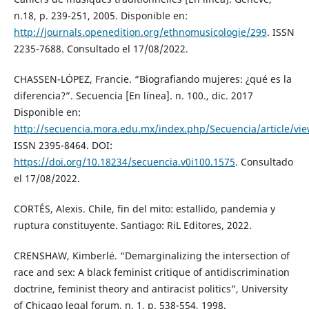
n.18, p. 239-251, 2005. Disponible en:
http://journals.openedition.org/ethnomusicologie/299
. ISSN
2235-7688. Consultado el 17/08/2022.
CHASSEN-LÓPEZ, Francie. “Biografiando mujeres: ¿qué es la
diferencia?”. Secuencia [En línea]. n. 100., dic. 2017
Disponible en:
http://secuencia.mora.edu.mx/index.php/Secuencia/article/vi
ISSN 2395-8464. DOI:
https://doi.org/10.18234/secuencia.v0i100.1575
. Consultado
el 17/08/2022.
CORTÉS, Alexis. Chile, fin del mito: estallido, pandemia y
ruptura constituyente. Santiago: RiL Editores, 2022.
CRENSHAW, Kimberlé. “Demarginalizing the intersection of
race and sex: A black feminist critique of antidiscrimination
doctrine, feminist theory and antiracist politics”, University
of Chicago legal forum, n. 1, p. 538-554, 1998.