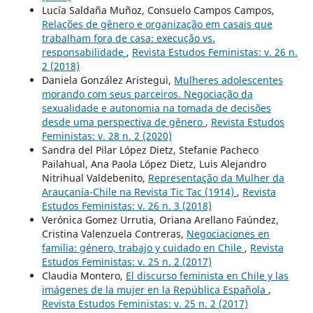
Lucía Saldaña Muñoz, Consuelo Campos Campos,
Relações de gênero e organização em casais que
trabalham fora de casa: execução vs.
responsabilidade
,
Revista Estudos Feministas: v. 26 n.
2 (2018)
Daniela González Aristegui,
Mulheres adolescentes
morando com seus parceiros. Negociação da
sexualidade e autonomia na tomada de decisões
desde uma perspectiva de gênero
,
Revista Estudos
Feministas: v. 28 n. 2 (2020)
Sandra del Pilar López Dietz, Stefanie Pacheco
Pailahual, Ana Paola López Dietz, Luis Alejandro
Nitrihual Valdebenito,
Representação da Mulher da
Araucanía-Chile na Revista Tic Tac (1914)
,
Revista
Estudos Feministas: v. 26 n. 3 (2018)
Verónica Gomez Urrutia, Oriana Arellano Faúndez,
Cristina Valenzuela Contreras,
Negociaciones en
familia: género, trabajo y cuidado en Chile
,
Revista
Estudos Feministas: v. 25 n. 2 (2017)
Claudia Montero,
El discurso feminista en Chile y las
imágenes de la mujer en la República Española
,
Revista Estudos Feministas: v. 25 n. 2 (2017)