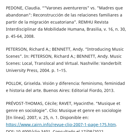
PEDONE, Claudia. “"Varones aventureros" vs. "Madres que
abandonan": Reconstrucción de las relaciones familiares a
partir de la migración ecuatoriana”. REMHU Revista
Interdisciplinar da Mobilidade Humana, Brasilia, v. 16, n. 30,
p. 45-64, 2008.
PETERSON, Richard A.; BENNETT, Andy. “Introducing Music
Scenes”. In: PETERSON, Richard A.; BENNETT, Andy. Music
Scenes: Local, Translocal and Virtual. Nashville: Vanderbilt
University Press, 2004. p. 1–15.
POLLOK, Griselda. Visión y diferencia: feminismo, feminidad
e historia del arte. Buenos Aires: Editorial Fiordo, 2013.
PRÉVOST-THOMAS, Cécile; RAVET, Hyacinthe. “Musique et
genre en sociologie”. Clio: Musique et genre en sociologie
[En línea]. 2007, v. 25, n. 1. Disponible en:
https://www.cairn.info/revue-clio-2007-1-page-175.htm
.
DOI: 10.4000/clio.3401. Consultado el 17/08/2022.