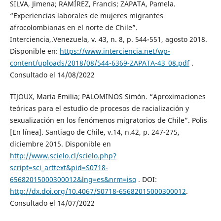
SILVA, Jimena; RAMÍREZ, Francis; ZAPATA, Pamela.
“Experiencias laborales de mujeres migrantes
afrocolombianas en el norte de Chile”.
Interciencia,.Venezuela, v. 43, n. 8, p. 544-551, agosto 2018.
Disponible en:
https://www.interciencia.net/wp-
content/uploads/2018/08/544-6369-ZAPATA-43_08.pdf
.
Consultado el 14/08/2022
TIJOUX, María Emilia; PALOMINOS Simón. “Aproximaciones
teóricas para el estudio de procesos de racialización y
sexualización en los fenómenos migratorios de Chile”. Polis
[En línea]. Santiago de Chile, v.14, n.42, p. 247-275,
diciembre 2015. Disponible en
http://www.scielo.cl/scielo.php?
script=sci_arttext&pid=S0718-
65682015000300012&lng=es&nrm=iso
. DOI:
http://dx.doi.org/10.4067/S0718-65682015000300012
.
Consultado el 14/07/2022