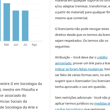
material em qualquer suporte ou for
e/ou adaptar (remixar, transformar, e 
a partir do material) para qualquer fi
mesmo que comercial.
O licenciante não pode revogar estes
direitos desde que os termos da licen
sejam respeitados. Os termos são os
seguintes:
Atribuição – Você deve dar o
crédito
apropriado
, prover um link para a lic
indicar se foram feitas mudanças
. Is
ser feito de várias formas sem, no ent
sugerir que o licenciador (ou licencian
mestre II em Sociologia da
tenha aprovado o uso em questão.
, mestre em Filosofia e
sor associado do
Sem restrições adicionais - Você não 
ncias Sociais da
aplicar termos jurídicos ou
medidas d
de Sociologia da Arte e
caráter tecnológico
que restrinjam