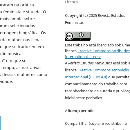
Licença
uraram na prática
 feminista e situada. O
Copyright (c) 2025 Revista Estudos
 mais ampla sobre
Feministas
foram selecionadas
bordagem biográfica. Os
o da mulher nas cenas
Este trabalho está licenciado sob um
ro que se traduzem em
licença
Creative Commons Attribution
ção musical,
International License
.
da” em que se
A
Revista Estudos Feministas
está sob 
tempo, as narrativas
licença
Creative Commons Atribuição 
as dessas mulheres como
Internacional (CC BY 4.0)
que permite
vidade.
compartilhamento do trabalho com
reconhecimento de autoria e publica
inicial neste periódico.
A licença permite:
Compartilhar (copiar e redistribuir o