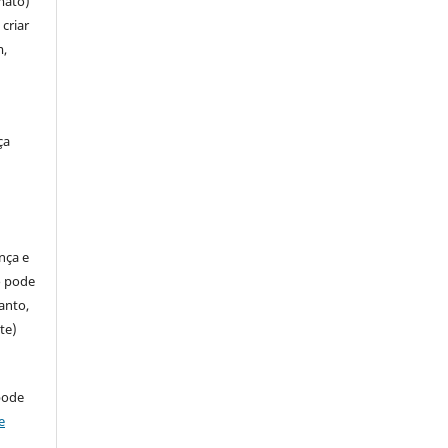
mato)
criar
m,
ça
ença e
so pode
anto,
te)
pode
e