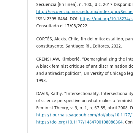
Secuencia [En línea]. n. 100., dic. 2017 Disponibl
http://secuencia.mora.edu.mx/index.php/Secuen
ISSN 2395-8464. DOI:
https://doi.org/10.18234/
Consultado el 17/08/2022.
CORTÉS, Alexis. Chile, fin del mito: estallido, p
constituyente. Santiago: RiL Editores, 2022.
CRENSHAW, Kimberlé. “Demarginalizing the inter
A black feminist critique of antidiscrimination d
and antiracist politics”, University of Chicago le
1998.
DAVIS, Kathy. “Intersectionality. Intersectionali
of science perspective on what makes a feminist
Feminist Theory, v. 9, n. 1, p. 67-85, abril 2008. 
https://journals.sagepub.com/doi/abs/10.1177
https://doi.org/10.1177/1464700108086364
. Con