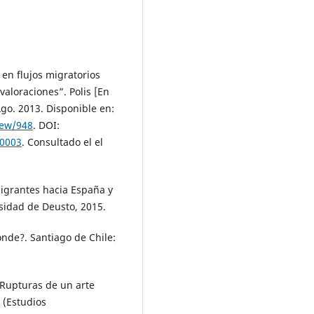
en flujos migratorios
valoraciones”. Polis [En
 Ago. 2013. Disponible en:
view/948
. DOI:
00003
. Consultado el el
migrantes hacia España y
rsidad de Deusto, 2015.
ónde?. Santiago de Chile:
 Rupturas de un arte
 (Estudios