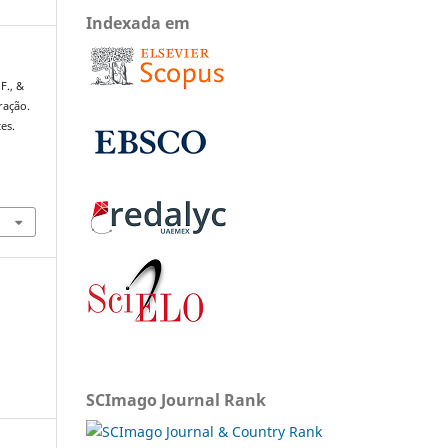
Indexada em
F., &
ração.
es.
SCImago Journal Rank