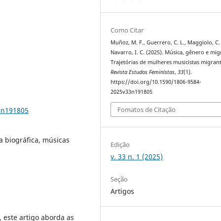
Como Citar
Muñoz, M. F., Guerrero, C. L., Maggiolo, C. 
Navarro, I. C. (2025). Música, gênero e mig
Trajetórias de mulheres musicistas migrant
Revista Estudos Feministas
,
33
(1).
https://doi.org/10.1590/1806-9584-
2025v33n191805
Fomatos de Citação
3n191805
a biográfica, músicas
Edição
v. 33 n. 1 (2025)
Seção
Artigos
 este artigo aborda as