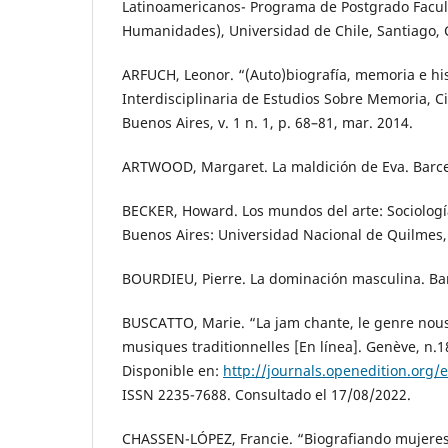
Latinoamericanos- Programa de Postgrado Facult
Humanidades), Universidad de Chile, Santiago, C
ARFUCH, Leonor. “(Auto)biografía, memoria e hist
Interdisciplinaria de Estudios Sobre Memoria,
Buenos Aires, v. 1 n. 1, p. 68–81, mar. 2014.
ARTWOOD, Margaret. La maldición de Eva. Barce
BECKER, Howard. Los mundos del arte: Sociología 
Buenos Aires: Universidad Nacional de Quilmes,
BOURDIEU, Pierre. La dominación masculina. Ba
BUSCATTO, Marie. “La jam chante, le genre nous
musiques traditionnelles [En línea]. Genève, n.1
Disponible en:
http://journals.openedition.org
ISSN 2235-7688. Consultado el 17/08/2022.
CHASSEN-LÓPEZ, Francie. “Biografiando mujeres: