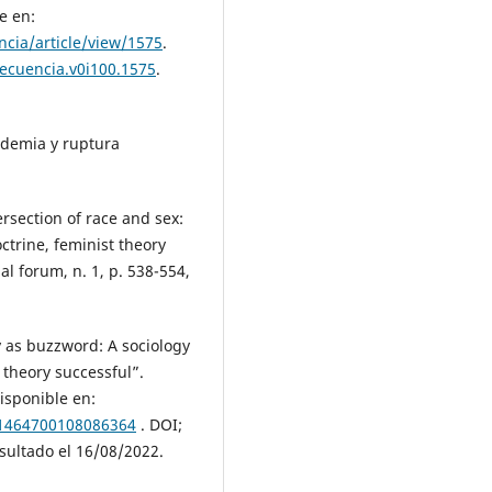
e en:
cia/article/view/1575
.
secuencia.v0i100.1575
.
andemia y ruptura
section of race and sex:
octrine, feminist theory
gal forum, n. 1, p. 538-554,
ty as buzzword: A sociology
 theory successful”.
Disponible en:
/1464700108086364
. DOI;
sultado el 16/08/2022.