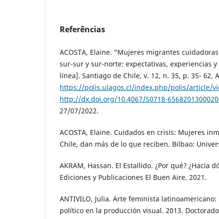
Referências
ACOSTA, Elaine. “Mujeres migrantes cuidadoras 
sur-sur y sur-norte: expectativas, experiencias y 
línea]. Santiago de Chile, v. 12, n. 35, p. 35- 62,
https://polis.ulagos.cl/index.php/polis/article/
http://dx.doi.org/10.4067/S0718-656820130002
27/07/2022.
ACOSTA, Elaine. Cuidados en crisis: Mujeres in
Chile, dan más de lo que reciben. Bilbao: Unive
AKRAM, Hassan. El Estallido. ¿Por qué? ¿Hacia d
Ediciones y Publicaciones El Buen Aire, 2021.
ANTIVILO, Julia. Arte feminista latinoamericano:
político en la producción visual. 2013. Doctorado