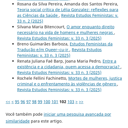
Rosana da Silva Pereira, Amanda dos Santos Pereira,
Teoria social crítica de Lélia Gonzalez: reflexões para
as Ciências da Saúde
,
Revista Estudos Feministas: v.
33 n. 2 (2025)
Silvana Maria Bitencourt,
O amor enquanto direito
necessário na vida de homens e mulheres negras
,
Revista Estudos Feministas: v. 33 n. 3 (2025)
Breno Guimarães Barboza,
Estudos Feministas da
Tradução e/m Queer~cu-ir
,
Revista Estudos
Feministas: v. 33 n. 3 (2025)
Renata Juliana Faé Barp, Joana Maria Pedro,
Entre a
existência e a cidadania, quem acessa a democracia?
,
Revista Estudos Feministas: v. 33 n. 3 (2025)
Rochele Fellini Fachinetto,
Mortes de mulheres, justiça
criminal e o enfrentamento às violências de gênero
,
Revista Estudos Feministas: v. 33 n. 3 (2025)
<<
<
95
96
97
98
99
100
101
102
103
>
>>
Você também pode
iniciar uma pesquisa avançada por
similaridade
para este artigo.