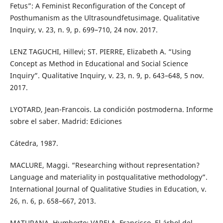
Fetus”: A Feminist Reconfiguration of the Concept of
Posthumanism as the Ultrasoundfetusimage. Qualitative
Inquiry, v. 23, n. 9, p. 699–710, 24 nov. 2017.
LENZ TAGUCHI, Hillevi; ST. PIERRE, Elizabeth A. “Using
Concept as Method in Educational and Social Science
Inquiry”. Qualitative Inquiry, v. 23, n. 9, p. 643–648, 5 nov.
2017.
LYOTARD, Jean-Francois. La condición postmoderna. Informe
sobre el saber. Madrid: Ediciones
Cátedra, 1987.
MACLURE, Maggi. “Researching without representation?
Language and materiality in postqualitative methodology”.
International Journal of Qualitative Studies in Education, v.
26, n. 6, p. 658–667, 2013.
MATURANA, Humberto; VARELA, Francisco. El árbol del