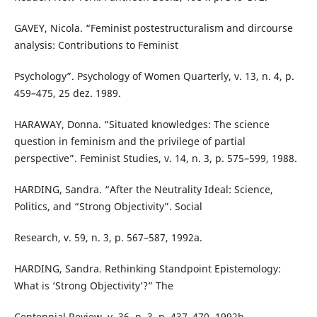
GAVEY, Nicola. “Feminist postestructuralism and dircourse
analysis: Contributions to Feminist
Psychology”. Psychology of Women Quarterly, v. 13, n. 4, p.
459–475, 25 dez. 1989.
HARAWAY, Donna. “Situated knowledges: The science
question in feminism and the privilege of partial
perspective”. Feminist Studies, v. 14, n. 3, p. 575–599, 1988.
HARDING, Sandra. “After the Neutrality Ideal: Science,
Politics, and “Strong Objectivity”. Social
Research, v. 59, n. 3, p. 567–587, 1992a.
HARDING, Sandra. Rethinking Standpoint Epistemology:
What is ‘Strong Objectivity’?” The
Centennial Review, v. 36, n. 3, p. 437–470, 1992b.