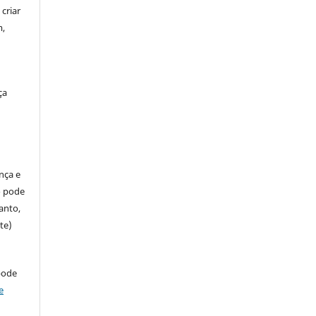
criar
m,
ça
ença e
so pode
anto,
te)
pode
e