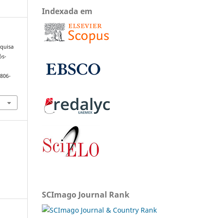
Indexada em
squisa
ós-
1806-
SCImago Journal Rank