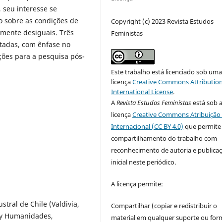
 seu interesse se
o sobre as condições de
Copyright (c) 2023 Revista Estudos
mente desiguais. Três
Feministas
itadas, com ênfase no
ções para a pesquisa pós-
Este trabalho está licenciado sob um
licença
Creative Commons Attribution
International License
.
A
Revista Estudos Feministas
está sob 
licença
Creative Commons Atribuição 
Internacional (CC BY 4.0)
que permite
compartilhamento do trabalho com
reconhecimento de autoria e publica
inicial neste periódico.
A licença permite:
tral de Chile (Valdivia,
Compartilhar (copiar e redistribuir o
s y Humanidades,
material em qualquer suporte ou for