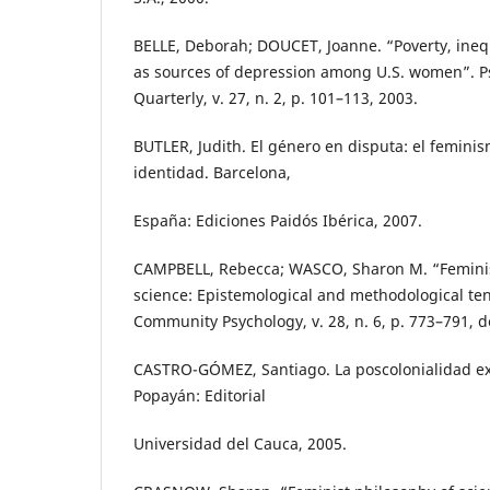
BELLE, Deborah; DOUCET, Joanne. “Poverty, inequ
as sources of depression among U.S. women”. 
Quarterly, v. 27, n. 2, p. 101–113, 2003.
BUTLER, Judith. El género en disputa: el feminis
identidad. Barcelona,
España: Ediciones Paidós Ibérica, 2007.
CAMPBELL, Rebecca; WASCO, Sharon M. “Feminis
science: Epistemological and methodological ten
Community Psychology, v. 28, n. 6, p. 773–791, d
CASTRO-GÓMEZ, Santiago. La poscolonialidad exp
Popayán: Editorial
Universidad del Cauca, 2005.