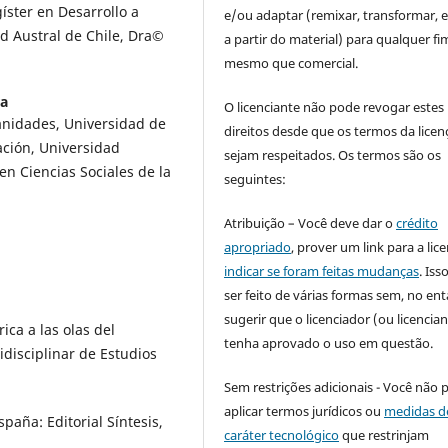
íster en Desarrollo a
e/ou adaptar (remixar, transformar, e 
d Austral de Chile, Dra©
a partir do material) para qualquer fi
mesmo que comercial.
ra
O licenciante não pode revogar estes
anidades, Universidad de
direitos desde que os termos da licen
ación, Universidad
sejam respeitados. Os termos são os
n Ciencias Sociales de la
seguintes:
Atribuição – Você deve dar o
crédito
apropriado
, prover um link para a lic
indicar se foram feitas mudanças
. Is
ser feito de várias formas sem, no ent
sugerir que o licenciador (ou licencian
ca a las olas del
tenha aprovado o uso em questão.
idisciplinar de Estudios
Sem restrições adicionais - Você não 
aplicar termos jurídicos ou
medidas d
paña: Editorial Síntesis,
caráter tecnológico
que restrinjam