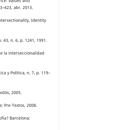
nce: Values and
13–423, abr. 2013.
rsectionality, Identity
 43, n. 6, p. 1241, 1991.
 la interseccionalidad
a y Política, n. 7, p. 119–
aidós, 2005.
: Pre-Textos, 2008.
ofía? Barcelona: