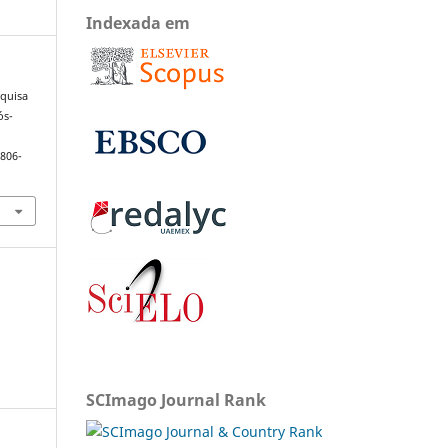
Indexada em
squisa
ós-
1806-
SCImago Journal Rank