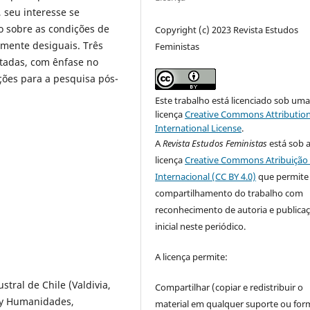
 seu interesse se
o sobre as condições de
Copyright (c) 2023 Revista Estudos
mente desiguais. Três
Feministas
itadas, com ênfase no
ções para a pesquisa pós-
Este trabalho está licenciado sob um
licença
Creative Commons Attribution
International License
.
A
Revista Estudos Feministas
está sob 
licença
Creative Commons Atribuição 
Internacional (CC BY 4.0)
que permite
compartilhamento do trabalho com
reconhecimento de autoria e publica
inicial neste periódico.
A licença permite:
tral de Chile (Valdivia,
Compartilhar (copiar e redistribuir o
s y Humanidades,
material em qualquer suporte ou for