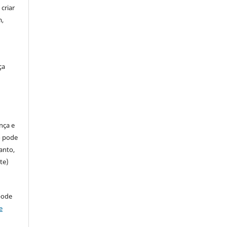
criar
m,
ça
ença e
so pode
anto,
te)
pode
e