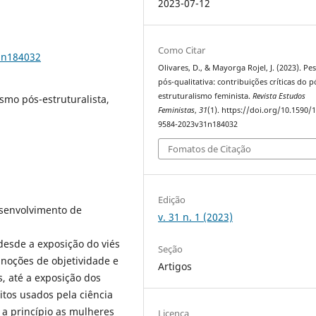
2023-07-12
Como Citar
1n184032
Olivares, D., & Mayorga Rojel, J. (2023). Pe
pós-qualitativa: contribuições críticas do p
estruturalismo feminista.
Revista Estudos
smo pós-estruturalista,
Feministas
,
31
(1). https://doi.org/10.1590/
9584-2023v31n184032
Fomatos de Citação
Edição
esenvolvimento de
v. 31 n. 1 (2023)
 desde a exposição do viés
Seção
 noções de objetividade e
Artigos
, até a exposição dos
itos usados pela ciência
 a princípio as mulheres
Licença