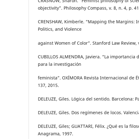
CRASNOW, Sharon. “Feminist philosophy of scie
objectivity”. Philosophy Compass, v. 8, n. 4, p. 4
CRENSHAW, Kimberle. “Mapping the Margins: Inte
Politics, and Violence
against Women of Color”. Stanford Law Review, v.
CUBILLOS ALMENDRA, Javiera. “La importancia de
para la investigación
feminista”. OXÍMORA Revista Internacional de Étic
137, 2015.
DELEUZE, Giles. Lógica del sentido. Barcelona: P
DELEUZE, Giles. Dos regímenes de locos. Valencia
DELEUZE, Giles; GUATTARI, Félix. ¿Qué es la filos
Anagrama, 1997.