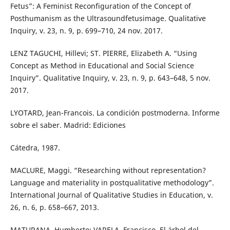
Fetus”: A Feminist Reconfiguration of the Concept of
Posthumanism as the Ultrasoundfetusimage. Qualitative
Inquiry, v. 23, n. 9, p. 699–710, 24 nov. 2017.
LENZ TAGUCHI, Hillevi; ST. PIERRE, Elizabeth A. “Using
Concept as Method in Educational and Social Science
Inquiry”. Qualitative Inquiry, v. 23, n. 9, p. 643–648, 5 nov.
2017.
LYOTARD, Jean-Francois. La condición postmoderna. Informe
sobre el saber. Madrid: Ediciones
Cátedra, 1987.
MACLURE, Maggi. “Researching without representation?
Language and materiality in postqualitative methodology”.
International Journal of Qualitative Studies in Education, v.
26, n. 6, p. 658–667, 2013.
MATURANA, Humberto; VARELA, Francisco. El árbol del