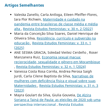
Artigos Semelhantes
Valeska Zanello, Carla Antloga, Eileen Pfeiffer-Flores,
Iara Flor Richwin,
Maternidade e cuidado na
pandemia entre brasileiras de classe média e média
alta
,
Revista Estudos Feministas: v. 30 n. 2 (2022)
Maria da Conceição Silva Soares, Daniel Henrique de
Oliveira Silva,
Resistência, currículo e subversão na
educação
,
Revista Estudos Feministas: v. 33 n. 1
(2025)
ANE SESMA GRACIA, Soledad Vieitez Cerdeño , Roser
Manzanera Ruiz,
Economia sexual macua:
reciprocidade, sexualidade e gênero em Moçambique
,
Revista Estudos Feministas: v. 32 n. 1 (2024)
Vanessa Costa Rosa Corrêa, Andrea Perosa Saigh
Jurdi, Carla Cilene Baptista da Silva,
Narrativas de
mulheres com deficiência física e visual sobre suas
Maternidades
,
Revista Estudos Feministas: v. 31 n. 3
(2023)
Mayra Goulart da Silva, Giulia Gouveia,
De Alzira
Soriano a Tainá de Paula: as eleições de 2020 sob uma
perspectiva interseccional
,
Revista Estudos