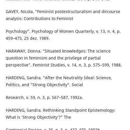
GAVEY, Nicola. “Feminist postestructuralism and dircourse
analysis: Contributions to Feminist
Psychology”. Psychology of Women Quarterly, v. 13, n. 4, p.
459–475, 25 dez. 1989.
HARAWAY, Donna. “Situated knowledges: The science
question in feminism and the privilege of partial
perspective”. Feminist Studies, v. 14, n. 3, p. 575–599, 1988.
HARDING, Sandra. “After the Neutrality Ideal: Science,
Politics, and “Strong Objectivity”. Social
Research, v. 59, n. 3, p. 567–587, 1992a.
HARDING, Sandra. Rethinking Standpoint Epistemology:
What is ‘Strong Objectivity’?” The
Centennial Review, v. 36, n. 3, p. 437–470, 1992b.