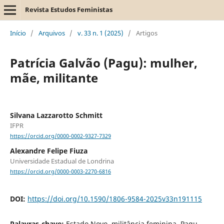
Revista Estudos Feministas
Início
/
Arquivos
/
v. 33 n. 1 (2025)
/
Artigos
Patrícia Galvão (Pagu): mulher,
mãe, militante
Silvana Lazzarotto Schmitt
IFPR
https://orcid.org/0000-0002-9327-7329
Alexandre Felipe Fiuza
Universidade Estadual de Londrina
https://orcid.org/0000-0003-2270-6816
DOI:
https://doi.org/10.1590/1806-9584-2025v33n191115
Palavras-chave:
Estado Novo, militância feminina, Pagu