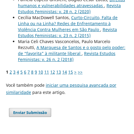
humanos e vulnerabilidades atravessadas
,
Revista
Estudos Feministas: v. 28 n. 2 (2020)
Cecília MacDowell Santos,
Curto-Circuito, Falta de
Linha ou na Linha? Redes de Enfrentamento à
Violência Contra Mulheres em São Paulo
,
Revista
Estudos Feministas: v. 23 n. 2 (2015)
Maria Celi Chaves Vasconcelos, Paulo Marcelo
Rezzutti,
A Marquesa de Santos e o gosto pelo poder:
de “favorita” à militante liberal
,
Revista Estudos
Feministas: v. 26 n. 2 (2018)
1
2
3
4
5
6
7
8
9
10
11
12
13
14
15
>
>>
Você também pode
iniciar uma pesquisa avançada por
similaridade
para este artigo.
Enviar Submissão