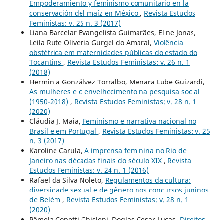
Empoderamiento y feminismo comunitario en la
conservación del maíz en México
,
Revista Estudos
Feministas: v. 25 n. 3 (2017)
Liana Barcelar Evangelista Guimarães, Eline Jonas,
Leila Rute Oliveria Gurgel do Amaral,
Violência
obstétrica em maternidades públicas do estado do
Tocantins
,
Revista Estudos Feministas: v. 26 n. 1
(2018)
Herminia Gonzálvez Torralbo, Menara Lube Guizardi,
As mulheres e o envelhecimento na pesquisa social
(1950-2018)
,
Revista Estudos Feministas: v. 28 n. 1
(2020)
Cláudia J. Maia,
Feminismo e narrativa nacional no
Brasil e em Portugal
,
Revista Estudos Feministas: v. 25
n. 3 (2017)
Karoline Carula,
A imprensa feminina no Rio de
Janeiro nas décadas finais do século XIX
,
Revista
Estudos Feministas: v. 24 n. 1 (2016)
Rafael da Silva Noleto,
Regulamentos da cultura:
diversidade sexual e de gênero nos concursos juninos
de Belém
,
Revista Estudos Feministas: v. 28 n. 1
(2020)
Pâmela Copetti Ghisleni, Doglas Cesar Lucas,
Direitos