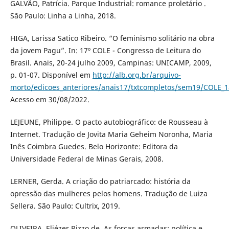
GALVÃO, Patrícia. Parque Industrial: romance proletário .
São Paulo: Linha a Linha, 2018.
HIGA, Larissa Satico Ribeiro. “O feminismo solitário na obra
da jovem Pagu”. In: 17º COLE - Congresso de Leitura do
Brasil. Anais, 20-24 julho 2009, Campinas: UNICAMP, 2009,
p. 01-07. Disponível em
http://alb.org.br/arquivo-
morto/edicoes_anteriores/anais17/txtcompletos/sem19/COLE_1
Acesso em 30/08/2022.
LEJEUNE, Philippe. O pacto autobiográfico: de Rousseau à
Internet. Tradução de Jovita Maria Geheim Noronha, Maria
Inês Coimbra Guedes. Belo Horizonte: Editora da
Universidade Federal de Minas Gerais, 2008.
LERNER, Gerda. A criação do patriarcado: história da
opressão das mulheres pelos homens. Tradução de Luiza
Sellera. São Paulo: Cultrix, 2019.
OLIVEIRA, Eliézer Rizzo de. As forças armadas: política e