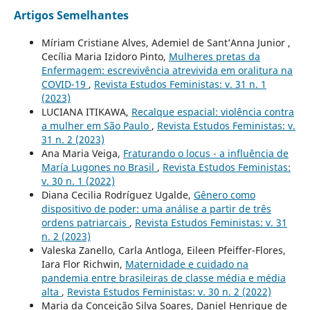
Artigos Semelhantes
Míriam Cristiane Alves, Ademiel de Sant’Anna Junior ,
Cecília Maria Izidoro Pinto,
Mulheres pretas da
Enfermagem: escrevivência atrevivida em oralitura na
COVID-19
,
Revista Estudos Feministas: v. 31 n. 1
(2023)
LUCIANA ITIKAWA,
Recalque espacial: violência contra
a mulher em São Paulo
,
Revista Estudos Feministas: v.
31 n. 2 (2023)
Ana Maria Veiga,
Fraturando o locus - a influência de
María Lugones no Brasil
,
Revista Estudos Feministas:
v. 30 n. 1 (2022)
Diana Cecilia Rodríguez Ugalde,
Gênero como
dispositivo de poder: uma análise a partir de três
ordens patriarcais
,
Revista Estudos Feministas: v. 31
n. 2 (2023)
Valeska Zanello, Carla Antloga, Eileen Pfeiffer-Flores,
Iara Flor Richwin,
Maternidade e cuidado na
pandemia entre brasileiras de classe média e média
alta
,
Revista Estudos Feministas: v. 30 n. 2 (2022)
Maria da Conceição Silva Soares, Daniel Henrique de