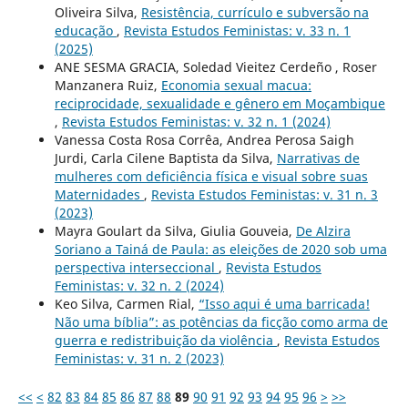
Oliveira Silva,
Resistência, currículo e subversão na
educação
,
Revista Estudos Feministas: v. 33 n. 1
(2025)
ANE SESMA GRACIA, Soledad Vieitez Cerdeño , Roser
Manzanera Ruiz,
Economia sexual macua:
reciprocidade, sexualidade e gênero em Moçambique
,
Revista Estudos Feministas: v. 32 n. 1 (2024)
Vanessa Costa Rosa Corrêa, Andrea Perosa Saigh
Jurdi, Carla Cilene Baptista da Silva,
Narrativas de
mulheres com deficiência física e visual sobre suas
Maternidades
,
Revista Estudos Feministas: v. 31 n. 3
(2023)
Mayra Goulart da Silva, Giulia Gouveia,
De Alzira
Soriano a Tainá de Paula: as eleições de 2020 sob uma
perspectiva interseccional
,
Revista Estudos
Feministas: v. 32 n. 2 (2024)
Keo Silva, Carmen Rial,
“Isso aqui é uma barricada!
Não uma bíblia”: as potências da ficção como arma de
guerra e redistribuição da violência
,
Revista Estudos
Feministas: v. 31 n. 2 (2023)
<<
<
82
83
84
85
86
87
88
89
90
91
92
93
94
95
96
>
>>