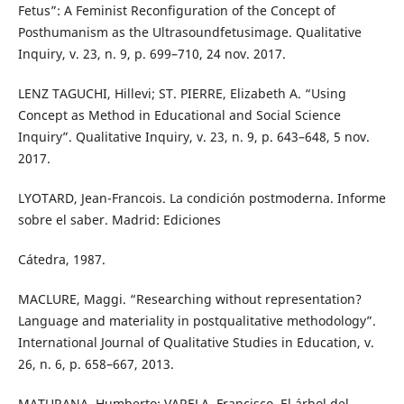
Fetus”: A Feminist Reconfiguration of the Concept of
Posthumanism as the Ultrasoundfetusimage. Qualitative
Inquiry, v. 23, n. 9, p. 699–710, 24 nov. 2017.
LENZ TAGUCHI, Hillevi; ST. PIERRE, Elizabeth A. “Using
Concept as Method in Educational and Social Science
Inquiry”. Qualitative Inquiry, v. 23, n. 9, p. 643–648, 5 nov.
2017.
LYOTARD, Jean-Francois. La condición postmoderna. Informe
sobre el saber. Madrid: Ediciones
Cátedra, 1987.
MACLURE, Maggi. “Researching without representation?
Language and materiality in postqualitative methodology”.
International Journal of Qualitative Studies in Education, v.
26, n. 6, p. 658–667, 2013.
MATURANA, Humberto; VARELA, Francisco. El árbol del