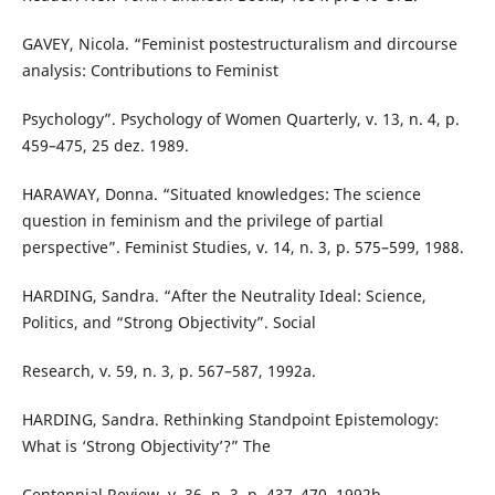
GAVEY, Nicola. “Feminist postestructuralism and dircourse
analysis: Contributions to Feminist
Psychology”. Psychology of Women Quarterly, v. 13, n. 4, p.
459–475, 25 dez. 1989.
HARAWAY, Donna. “Situated knowledges: The science
question in feminism and the privilege of partial
perspective”. Feminist Studies, v. 14, n. 3, p. 575–599, 1988.
HARDING, Sandra. “After the Neutrality Ideal: Science,
Politics, and “Strong Objectivity”. Social
Research, v. 59, n. 3, p. 567–587, 1992a.
HARDING, Sandra. Rethinking Standpoint Epistemology:
What is ‘Strong Objectivity’?” The
Centennial Review, v. 36, n. 3, p. 437–470, 1992b.