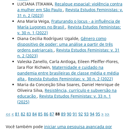
LUCIANA ITIKAWA,
Recalque espacial: violência contra
a mulher em São Paulo
,
Revista Estudos Feministas: v.
31 n. 2 (2023)
Ana Maria Veiga,
Fraturando o locus - a influência de
María Lugones no Brasil
,
Revista Estudos Feministas:
v. 30 n. 1 (2022)
Diana Cecilia Rodríguez Ugalde,
Gênero como
dispositivo de poder: uma análise a partir de três
ordens patriarcais
,
Revista Estudos Feministas: v. 31
n. 2 (2023)
Valeska Zanello, Carla Antloga, Eileen Pfeiffer-Flores,
Iara Flor Richwin,
Maternidade e cuidado na
pandemia entre brasileiras de classe média e média
alta
,
Revista Estudos Feministas: v. 30 n. 2 (2022)
Maria da Conceição Silva Soares, Daniel Henrique de
Oliveira Silva,
Resistência, currículo e subversão na
educação
,
Revista Estudos Feministas: v. 33 n. 1
(2025)
<<
<
81
82
83
84
85
86
87
88
89
90
91
92
93
94
95
>
>>
Você também pode
iniciar uma pesquisa avançada por