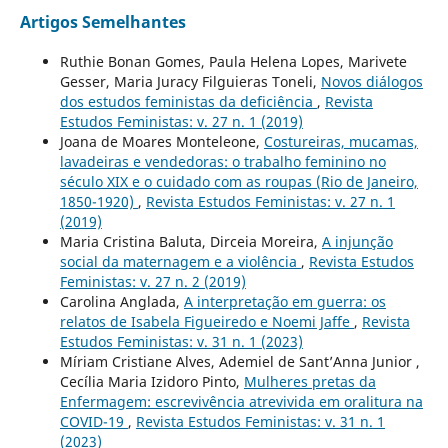
Artigos Semelhantes
Ruthie Bonan Gomes, Paula Helena Lopes, Marivete
Gesser, Maria Juracy Filguieras Toneli,
Novos diálogos
dos estudos feministas da deficiência
,
Revista
Estudos Feministas: v. 27 n. 1 (2019)
Joana de Moares Monteleone,
Costureiras, mucamas,
lavadeiras e vendedoras: o trabalho feminino no
século XIX e o cuidado com as roupas (Rio de Janeiro,
1850-1920)
,
Revista Estudos Feministas: v. 27 n. 1
(2019)
Maria Cristina Baluta, Dirceia Moreira,
A injunção
social da maternagem e a violência
,
Revista Estudos
Feministas: v. 27 n. 2 (2019)
Carolina Anglada,
A interpretação em guerra: os
relatos de Isabela Figueiredo e Noemi Jaffe
,
Revista
Estudos Feministas: v. 31 n. 1 (2023)
Míriam Cristiane Alves, Ademiel de Sant’Anna Junior ,
Cecília Maria Izidoro Pinto,
Mulheres pretas da
Enfermagem: escrevivência atrevivida em oralitura na
COVID-19
,
Revista Estudos Feministas: v. 31 n. 1
(2023)