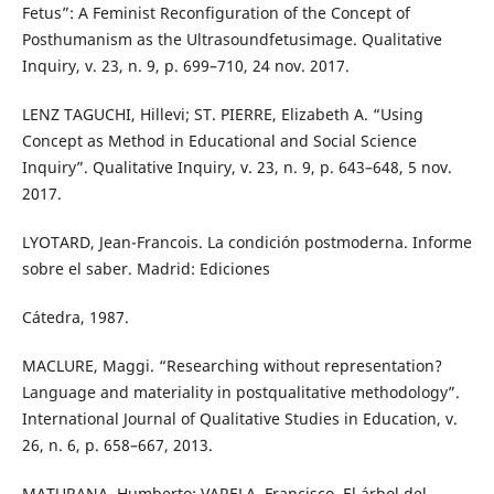
Fetus”: A Feminist Reconfiguration of the Concept of
Posthumanism as the Ultrasoundfetusimage. Qualitative
Inquiry, v. 23, n. 9, p. 699–710, 24 nov. 2017.
LENZ TAGUCHI, Hillevi; ST. PIERRE, Elizabeth A. “Using
Concept as Method in Educational and Social Science
Inquiry”. Qualitative Inquiry, v. 23, n. 9, p. 643–648, 5 nov.
2017.
LYOTARD, Jean-Francois. La condición postmoderna. Informe
sobre el saber. Madrid: Ediciones
Cátedra, 1987.
MACLURE, Maggi. “Researching without representation?
Language and materiality in postqualitative methodology”.
International Journal of Qualitative Studies in Education, v.
26, n. 6, p. 658–667, 2013.
MATURANA, Humberto; VARELA, Francisco. El árbol del