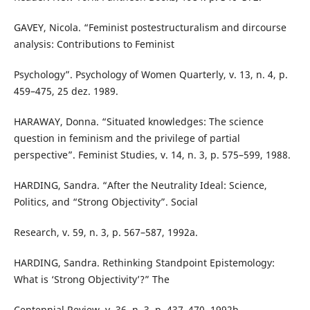
GAVEY, Nicola. “Feminist postestructuralism and dircourse
analysis: Contributions to Feminist
Psychology”. Psychology of Women Quarterly, v. 13, n. 4, p.
459–475, 25 dez. 1989.
HARAWAY, Donna. “Situated knowledges: The science
question in feminism and the privilege of partial
perspective”. Feminist Studies, v. 14, n. 3, p. 575–599, 1988.
HARDING, Sandra. “After the Neutrality Ideal: Science,
Politics, and “Strong Objectivity”. Social
Research, v. 59, n. 3, p. 567–587, 1992a.
HARDING, Sandra. Rethinking Standpoint Epistemology:
What is ‘Strong Objectivity’?” The
Centennial Review, v. 36, n. 3, p. 437–470, 1992b.