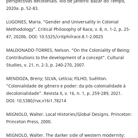
perspectivas decoloniais. Rio de Janeiro: Bazar do Tempo,
2020a. p. 52-83.
LUGONES, María. “Gender and Universality in Colonial
Methodology”. Critical Philosophy of Race, v. 8, n. 1-2, p. 25-
47, 2020b. DOI: 10.5325/critphilrace.8.1-2.0025
MALDONADO-TORRES, Nelson. “On the Coloniality of Being:
Contributions to the development of a concept”. Cultural
Studies, v. 21, n. 2-3, p. 240-270, 2007.
MENDOZA, Breny; SILVA, Letícia; FILHO, Suéliton.
“Colonialidade de gênero e poder: da pós-colonialidade à
decolonialidade”. Revista X, v. 16, n. 1, p. 259-289, 2021.
DOI: 10.5380/rvx.v16i1.78214
MIGNOLO, Walter. Local Histories/Global Designs. Princeton:
Princeton Press, 2000.
MIGNOLO, Walter. The darker side of western modernity: