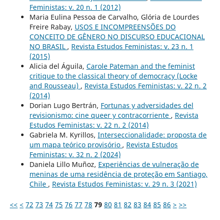
Feministas: v. 20 n. 1 (2012)
Maria Eulina Pessoa de Carvalho, Glória de Lourdes
Freire Rabay,
USOS E INCOMPREENSÕES DO
CONCEITO DE GÊNERO NO DISCURSO EDUCACIONAL
NO BRASIL
,
Revista Estudos Feministas: v. 23 n. 1
(2015)
Alicia del Águila,
Carole Pateman and the feminist
critique to the classical theory of democracy (Locke
and Rousseau)
,
Revista Estudos Feministas: v. 22 n. 2
(2014)
Dorian Lugo Bertrán,
Fortunas y adversidades del
revisionismo: cine queer y contracorriente
,
Revista
Estudos Feministas: v. 22 n. 2 (2014)
Gabriela M. Kyrillos,
Interseccionalidade: proposta de
um mapa teórico provisório
,
Revista Estudos
Feministas: v. 32 n. 2 (2024)
Daniela Lillo Muñoz,
Experiências de vulneração de
meninas de uma residência de proteção em Santiago,
Chile
,
Revista Estudos Feministas: v. 29 n. 3 (2021)
<<
<
72
73
74
75
76
77
78
79
80
81
82
83
84
85
86
>
>>