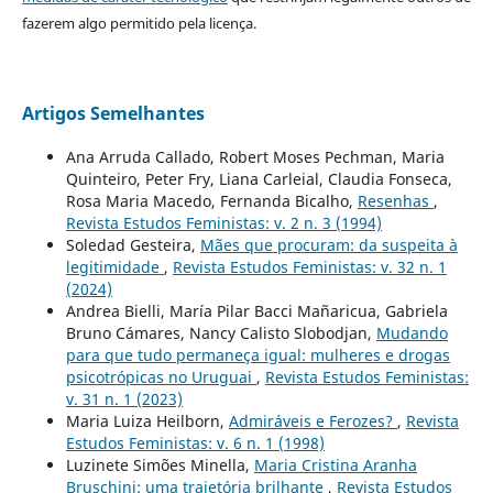
fazerem algo permitido pela licença.
Artigos Semelhantes
Ana Arruda Callado, Robert Moses Pechman, Maria
Quinteiro, Peter Fry, Liana Carleial, Claudia Fonseca,
Rosa Maria Macedo, Fernanda Bicalho,
Resenhas
,
Revista Estudos Feministas: v. 2 n. 3 (1994)
Soledad Gesteira,
Mães que procuram: da suspeita à
legitimidade
,
Revista Estudos Feministas: v. 32 n. 1
(2024)
Andrea Bielli, María Pilar Bacci Mañaricua, Gabriela
Bruno Cámares, Nancy Calisto Slobodjan,
Mudando
para que tudo permaneça igual: mulheres e drogas
psicotrópicas no Uruguai
,
Revista Estudos Feministas:
v. 31 n. 1 (2023)
Maria Luiza Heilborn,
Admiráveis e Ferozes?
,
Revista
Estudos Feministas: v. 6 n. 1 (1998)
Luzinete Simões Minella,
Maria Cristina Aranha
Bruschini: uma trajetória brilhante
,
Revista Estudos