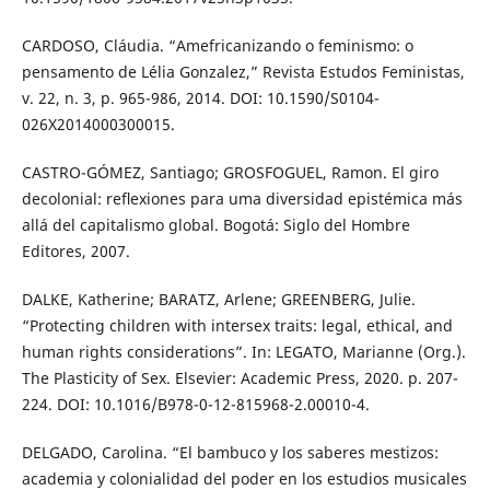
CARDOSO, Cláudia. “Amefricanizando o feminismo: o
pensamento de Lélia Gonzalez,” Revista Estudos Feministas,
v. 22, n. 3, p. 965-986, 2014. DOI: 10.1590/S0104-
026X2014000300015.
CASTRO-GÓMEZ, Santiago; GROSFOGUEL, Ramon. El giro
decolonial: reﬂexiones para uma diversidad epistémica más
allá del capitalismo global. Bogotá: Siglo del Hombre
Editores, 2007.
DALKE, Katherine; BARATZ, Arlene; GREENBERG, Julie.
“Protecting children with intersex traits: legal, ethical, and
human rights considerations”. In: LEGATO, Marianne (Org.).
The Plasticity of Sex. Elsevier: Academic Press, 2020. p. 207-
224. DOI: 10.1016/B978-0-12-815968-2.00010-4.
DELGADO, Carolina. “El bambuco y los saberes mestizos:
academia y colonialidad del poder en los estudios musicales