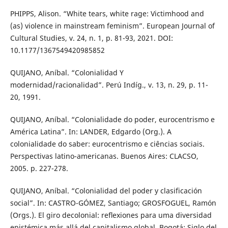
PHIPPS, Alison. “White tears, white rage: Victimhood and
(as) violence in mainstream feminism”. European Journal of
Cultural Studies, v. 24, n. 1, p. 81-93, 2021. DOI:
10.1177/1367549420985852
QUIJANO, Aníbal. “Colonialidad Y
modernidad/racionalidad”. Perú Indíg., v. 13, n. 29, p. 11-
20, 1991.
QUIJANO, Aníbal. “Colonialidade do poder, eurocentrismo e
América Latina”. In: LANDER, Edgardo (Org.). A
colonialidade do saber: eurocentrismo e ciências sociais.
Perspectivas latino-americanas. Buenos Aires: CLACSO,
2005. p. 227-278.
QUIJANO, Aníbal. “Colonialidad del poder y clasificación
social”. In: CASTRO-GÓMEZ, Santiago; GROSFOGUEL, Ramón
(Orgs.). El giro decolonial: reﬂexiones para uma diversidad
epistémica más allá del capitalismo global. Bogotá: Siglo del