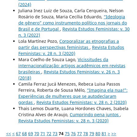
(2024)
Juliana Inez Luiz de Souza, Carla Cerqueira, Nelson
Rosário de Souza, Maria Cecília Eduardo,
“Ideologia
de gênero” como instrumento político nos jornais do
Brasil e de Portugal
,
Revista Estudos Feministas: v. 30
n. 3 (2022)
Lola Martínez Pozo,
Corporalizar as etnografias a
partir das perspectivas feministas
,
Revista Estudos
Feministas: v. 28 n. 3 (2020)
Mara Coelho de Souza Lago,
Vicissitudes da
internacionalização: artigos acadêmicos em revistas
brasileiras
,
Revista Estudos Feministas: v. 26 n. 3
(2018)
Camila Ferraz Jucá Menezes, Rebeca Luisa Passos
Ferreira, Roberta de Sousa Mélo,
“Imagina ela nua!”:
Experiências de mulheres que se autodeclaram
gordas
,
Revista Estudos Feministas: v. 28 n. 2 (2020)
Thais Lemos Duarte, Luana Hordones Chaves, Isabela
Cristina Alves de Araujo,
Cumprindo pena juntos
,
Revista Estudos Feministas: v. 28 n. 3 (2020)
<<
<
67
68
69
70
71
72
73
74
75
76
77
78
79
80
81
>
>>