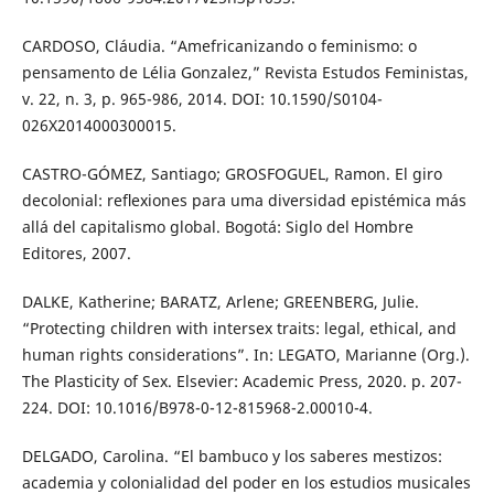
CARDOSO, Cláudia. “Amefricanizando o feminismo: o
pensamento de Lélia Gonzalez,” Revista Estudos Feministas,
v. 22, n. 3, p. 965-986, 2014. DOI: 10.1590/S0104-
026X2014000300015.
CASTRO-GÓMEZ, Santiago; GROSFOGUEL, Ramon. El giro
decolonial: reﬂexiones para uma diversidad epistémica más
allá del capitalismo global. Bogotá: Siglo del Hombre
Editores, 2007.
DALKE, Katherine; BARATZ, Arlene; GREENBERG, Julie.
“Protecting children with intersex traits: legal, ethical, and
human rights considerations”. In: LEGATO, Marianne (Org.).
The Plasticity of Sex. Elsevier: Academic Press, 2020. p. 207-
224. DOI: 10.1016/B978-0-12-815968-2.00010-4.
DELGADO, Carolina. “El bambuco y los saberes mestizos:
academia y colonialidad del poder en los estudios musicales