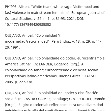
PHIPPS, Alison. “White tears, white rage: Victimhood and
(as) violence in mainstream feminism”. European Journal of
Cultural Studies, v. 24, n. 1, p. 81-93, 2021. DOI:
10.1177/1367549420985852
QUIJANO, Aníbal. “Colonialidad Y
modernidad/racionalidad”. Perú Indíg., v. 13, n. 29, p. 11-
20, 1991.
QUIJANO, Aníbal. “Colonialidade do poder, eurocentrismo e
América Latina”. In: LANDER, Edgardo (Org.). A
colonialidade do saber: eurocentrismo e ciências sociais.
Perspectivas latino-americanas. Buenos Aires: CLACSO,
2005. p. 227-278.
QUIJANO, Aníbal. “Colonialidad del poder y clasificación
social”. In: CASTRO-GÓMEZ, Santiago; GROSFOGUEL, Ramón
(Orgs.). El giro decolonial: reﬂexiones para uma diversidad
epistémica más allá del capitalismo global. Bogotá: Siglo del