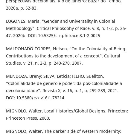
perspectivas decoloniais. Rio de Janeiro: Bazar do Tempo,
2020a. p. 52-83.
LUGONES, María. “Gender and Universality in Colonial
Methodology”. Critical Philosophy of Race, v. 8, n. 1-2, p. 25-
47, 2020b. DOI: 10.5325/critphilrace.8.1-2.0025
MALDONADO-TORRES, Nelson. “On the Coloniality of Being:
Contributions to the development of a concept”. Cultural
Studies, v. 21, n. 2-3, p. 240-270, 2007.
MENDOZA, Breny; SILVA, Letícia; FILHO, Suéliton.
“Colonialidade de gênero e poder: da pós-colonialidade à
decolonialidade”. Revista X, v. 16, n. 1, p. 259-289, 2021.
DOI: 10.5380/rvx.v16i1.78214
MIGNOLO, Walter. Local Histories/Global Designs. Princeton:
Princeton Press, 2000.
MIGNOLO, Walter. The darker side of western modernity: