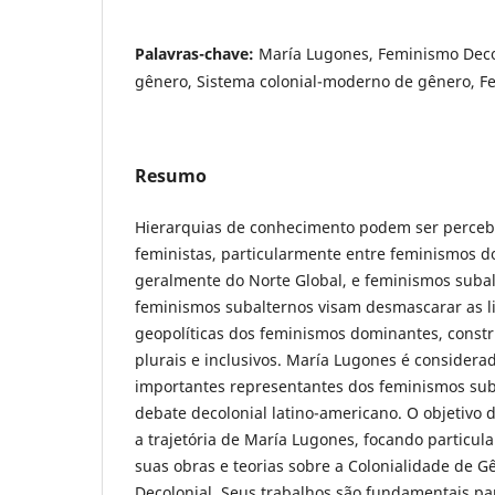
Palavras-chave:
María Lugones, Feminismo Decol
gênero, Sistema colonial-moderno de gênero, F
Resumo
Hierarquias de conhecimento podem ser perceb
feministas, particularmente entre feminismos 
geralmente do Norte Global, e feminismos subal
feminismos subalternos visam desmascarar as li
geopolíticas dos feminismos dominantes, const
plurais e inclusivos. María Lugones é consider
importantes representantes dos feminismos sub
debate decolonial latino-americano. O objetivo d
a trajetória de María Lugones, focando particu
suas obras e teorias sobre a Colonialidade de 
Decolonial. Seus trabalhos são fundamentais pa