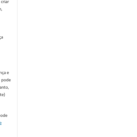
criar
m,
ça
ença e
so pode
anto,
te)
pode
e