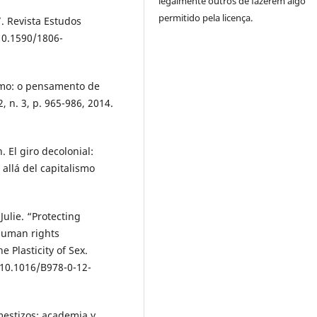
legalmente outros de fazerem algo
permitido pela licença.
. Revista Estudos
 10.1590/1806-
smo: o pensamento de
, n. 3, p. 965-986, 2014.
l giro decolonial:
allá del capitalismo
ulie. “Protecting
 human rights
 Plasticity of Sex.
 10.1016/B978-0-12-
mestizos: academia y