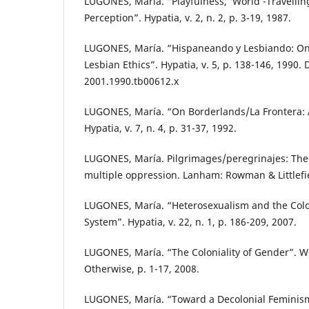
LUGONES, María. “Playfulness, ‘World’-Travellin
Perception”. Hypatia, v. 2, n. 2, p. 3-19, 1987.
LUGONES, María. “Hispaneando y Lesbiando: O
Lesbian Ethics”. Hypatia, v. 5, p. 138-146, 1990. 
2001.1990.tb00612.x
LUGONES, María. “On Borderlands/La Frontera: A
Hypatia, v. 7, n. 4, p. 31-37, 1992.
LUGONES, María. Pilgrimages/peregrinajes: Theo
multiple oppression. Lanham: Rowman & Littlefie
LUGONES, María. “Heterosexualism and the Col
System”. Hypatia, v. 22, n. 1, p. 186-209, 2007.
LUGONES, María. “The Coloniality of Gender”. 
Otherwise, p. 1-17, 2008.
LUGONES, María. “Toward a Decolonial Feminism”.