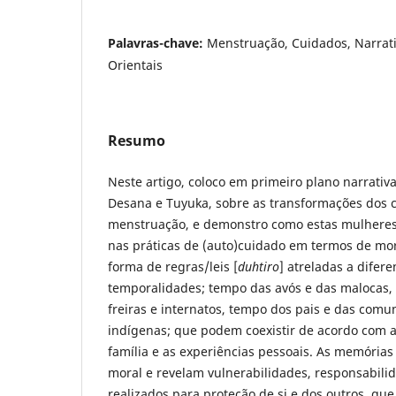
Palavras-chave:
Menstruação, Cuidados, Narrat
Orientais
Resumo
Neste artigo, coloco em primeiro plano narrativ
Desana e Tuyuka, sobre as transformações dos 
menstruação, e demonstro como estas mulheres
nas práticas de (auto)cuidado em termos de mo
forma de regras/leis [
duhtiro
] atreladas a difer
temporalidades; tempo das avós e das malocas,
freiras e internatos, tempo dos pais e das comu
indígenas; que podem coexistir de acordo com 
família e as experiências pessoais. As memórias
moral e revelam vulnerabilidades, responsabili
realizados para proteção de si e dos outros, q