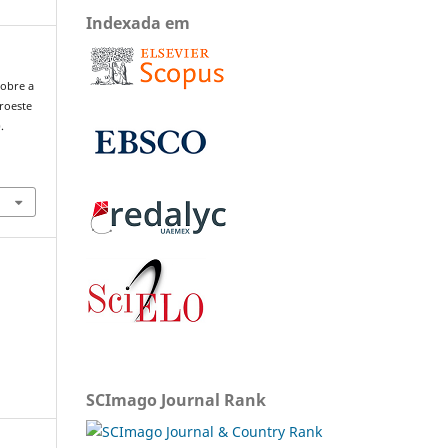
Indexada em
sobre a
roeste
.
SCImago Journal Rank