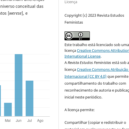
Licença
niverso conceitual das
tos [
werese
], e
Copyright (c) 2023 Revista Estudos
Feministas
Este trabalho está licenciado sob um
licença
Creative Commons Attribution
International License
.
A
Revista Estudos Feministas
está sob 
licença
Creative Commons Atribuição 
Internacional (CC BY 4.0)
que permite
compartilhamento do trabalho com
reconhecimento de autoria e publica
inicial neste periódico.
A licença permite:
Compartilhar (copiar e redistribuir o