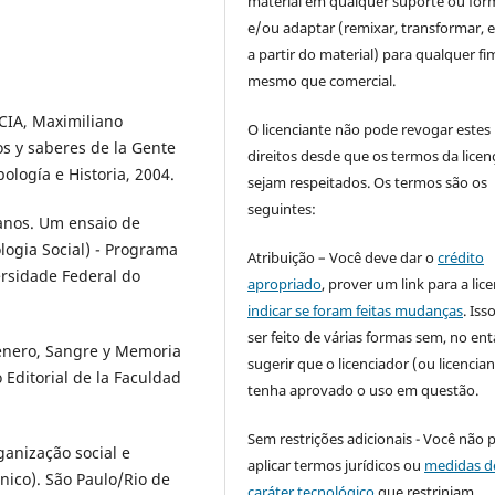
material em qualquer suporte ou for
e/ou adaptar (remixar, transformar, e 
a partir do material) para qualquer fi
mesmo que comercial.
CIA, Maximiliano
O licenciante não pode revogar estes
os y saberes de la Gente
direitos desde que os termos da licen
ología e Historia, 2004.
sejam respeitados. Os termos são os
seguintes:
anos. Um ensaio de
logia Social) - Programa
Atribuição – Você deve dar o
crédito
rsidade Federal do
apropriado
, prover um link para a lic
indicar se foram feitas mudanças
. Is
ser feito de várias formas sem, no ent
Género, Sangre y Memoria
sugerir que o licenciador (ou licencian
 Editorial de la Faculdad
tenha aprovado o uso em questão.
Sem restrições adicionais - Você não 
ganização social e
aplicar termos jurídicos ou
medidas d
nico). São Paulo/Rio de
caráter tecnológico
que restrinjam