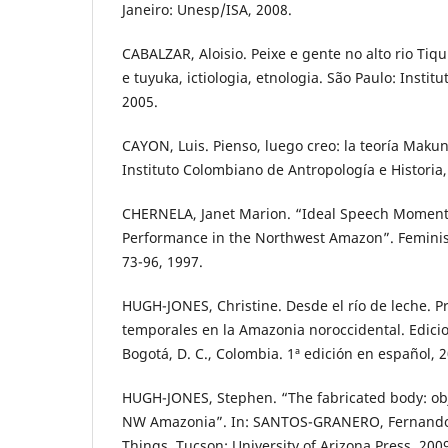
Janeiro: Unesp/ISA, 2008.
CABALZAR, Aloisio. Peixe e gente no alto rio Ti
e tuyuka, ictiologia, etnologia. São Paulo: Instit
2005.
CAYON, Luis. Pienso, luego creo: la teoría Maku
Instituto Colombiano de Antropología e Historia,
CHERNELA, Janet Marion. “Ideal Speech Moment
Performance in the Northwest Amazon”. Feminist S
73-96, 1997.
HUGH-JONES, Christine. Desde el río de leche. P
temporales en la Amazonia noroccidental. Edici
Bogotá, D. C., Colombia. 1ª edición en español, 2
HUGH-JONES, Stephen. “The fabricated body: obj
NW Amazonia”. In: SANTOS-GRANERO, Fernando (E
Things. Tucson: University of Arizona Press, 2009