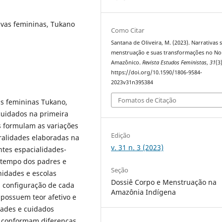
ivas femininas, Tukano
Como Citar
Santana de Oliveira, M. (2023). Narrativas 
menstruação e suas transformações no No
Amazônico.
Revista Estudos Feministas
,
31
(3)
https://doi.org/10.1590/1806-9584-
2023v31n395384
Fomatos de Citação
as femininas Tukano,
cuidados na primeira
 formulam as variações
Edição
ralidades elaboradas na
v. 31 n. 3 (2023)
entes espacialidades-
 tempo dos padres e
Seção
nidades e escolas
Dossiê Corpo e Menstruação na
a configuração de cada
Amazônia Indígena
 possuem teor afetivo e
dades e cuidados
ue conformam diferenças