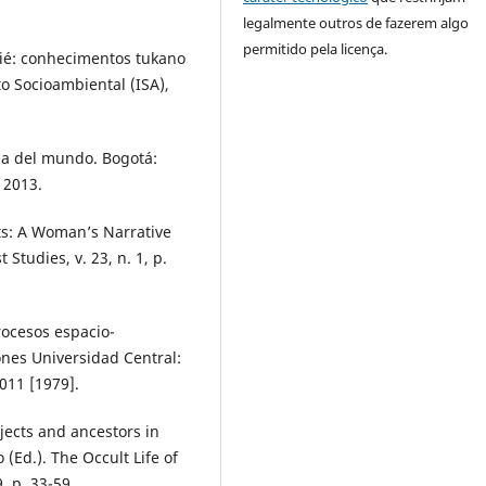
legalmente outros de fazerem algo
permitido pela licença.
quié: conhecimentos tukano
uto Socioambiental (ISA),
na del mundo. Bogotá:
 2013.
s: A Woman’s Narrative
tudies, v. 23, n. 1, p.
rocesos espacio-
ones Universidad Central:
011 [1979].
ects and ancestors in
d.). The Occult Life of
. p. 33-59.