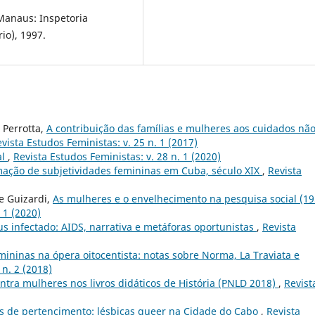
Manaus: Inspetoria
io), 1997.
 Perrotta,
A contribuição das famílias e mulheres aos cuidados nã
vista Estudos Feministas: v. 25 n. 1 (2017)
al
,
Revista Estudos Feministas: v. 28 n. 1 (2020)
rmação de subjetividades femininas em Cuba, século XIX
,
Revista
e Guizardi,
As mulheres e o envelhecimento na pesquisa social (19
 1 (2020)
s infectado: AIDS, narrativa e metáforas oportunistas
,
Revista
mininas na ópera oitocentista: notas sobre Norma, La Traviata e
 n. 2 (2018)
ontra mulheres nos livros didáticos de História (PNLD 2018)
,
Revist
s de pertencimento: lésbicas queer na Cidade do Cabo
,
Revista