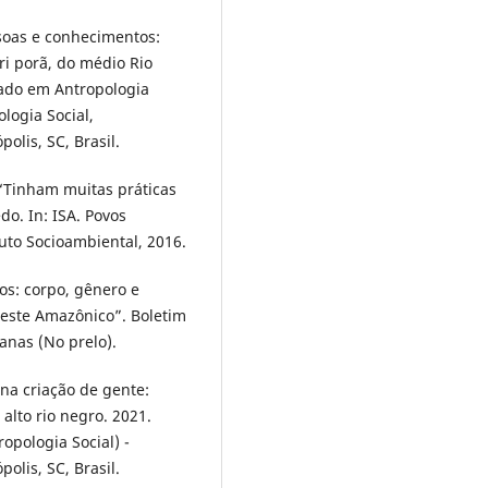
soas e conhecimentos:
i porã, do médio Rio
rado em Antropologia
logia Social,
olis, SC, Brasil.
 “Tinham muitas práticas
do. In: ISA. Povos
tuto Socioambiental, 2016.
os: corpo, gênero e
este Amazônico”. Boletim
anas (No prelo).
a criação de gente:
alto rio negro. 2021.
pologia Social) -
olis, SC, Brasil.