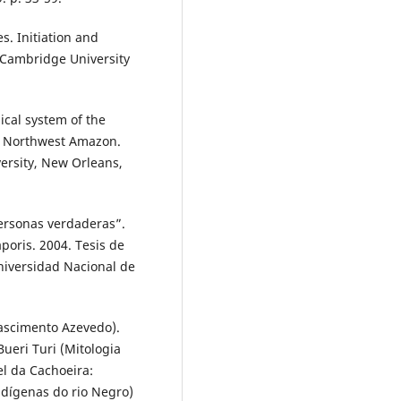
. Initiation and
Cambridge University
cal system of the
n Northwest Amazon.
versity, New Orleans,
rsonas verdaderas”.
poris. 2004. Tesis de
niversidad Nacional de
scimento Azevedo).
eri Turi (Mitologia
el da Cachoeira:
ndígenas do rio Negro)