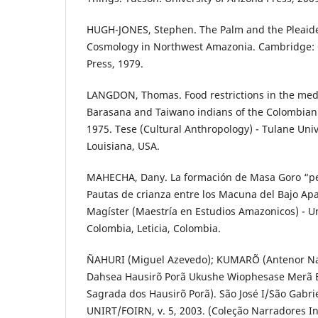
HUGH-JONES, Stephen. The Palm and the Pleaides
Cosmology in Northwest Amazonia. Cambridge: 
Press, 1979.
LANGDON, Thomas. Food restrictions in the medi
Barasana and Taiwano indians of the Colombia
1975. Tese (Cultural Anthropology) - Tulane Uni
Louisiana, USA.
MAHECHA, Dany. La formación de Masa Goro “pe
Pautas de crianza entre los Macuna del Bajo Apa
Magíster (Maestría en Estudios Amazonicos) - U
Colombia, Leticia, Colombia.
ÑAHURI (Miguel Azevedo); KUMARÕ (Antenor Na
Dahsea Hausirõ Porã Ukushe Wiophesase Merã Bu
Sagrada dos Hausirõ Porã). São José I/São Gabri
UNIRT/FOIRN, v. 5, 2003. (Coleção Narradores I