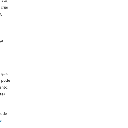
mato)
criar
m,
ça
ença e
so pode
anto,
te)
pode
e