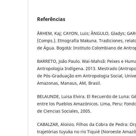
Referências
ÅRHEM, Kaj; CAYON, Luis; ÂNGULO, Gladys; GAR
(Comps.). Etnografía Makuna. Tradiciones, relat
de Água. Bogotá: Instituto Colombiano de Antrop
BARRETO, João Paulo. Wai-Mahsã: Peixes e Hum
Antropologia Indígena. 2013. Mestrado (Antropo
de Pós-Graduação em Antropologia Social, Unive
Amazonas, Manaus, AM, Brasil.
BELAUNDE, Luisa Elvira. El Recuerdo de Luna: 
entre los Pueblos Amazónicos. Lima, Peru: Fondo
de Ciencias Sociales, 2005.
CABALZAR, Aloisio. Filhos da Cobra de Pedra: Or
trajetórias tuyuka no rio Tiquié (Noroeste Amazô