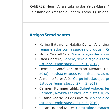
RAMIREZ, Henri. A fala tukano dos Ye’pâ-Masa. 
Salesiana da Amazônia Cedem, Tomo II (Dicionár
Artigos Semelhantes
Karina Batthyany, Natalia Genta, Valentina
remunerados com a saúde no Uruguai
,
Re
Núria Calafell Sala,
Menstruação decoloni
Olga Cabrera,
Gênero, sexo e raça e a fo
Estudos Feministas: v. 25 n. 1 (2017)
Herminia Gonzálvez Torralbo, Menara Lub
2018)
,
Revista Estudos Feministas: v. 28 n.
Anselmo Peres Alós,
Corpo infectado/corpu
Estudos Feministas: v. 27 n. 3 (2019)
Carmem Kummer Liblik,
Subjetividades fe
Carmen
,
Revista Estudos Feministas: v. 26
Susane Rodrigues de Oliveira,
Violência c
Estudos Feministas: v. 27 n. 3 (2019)
Susan Holland-Muter,
Construindo espaço