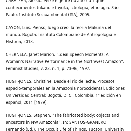
CABALZAR, Aloisio. Peixe e gente no alto rio Tiquié:
conhecimentos tukano e tuyuka, ictiologia, etnologia. São
Paulo: Instituto Socioambiental (ISA), 2005.
CAYON, Luis. Pienso, luego creo: la teoría Makuna del
mundo. Bogotá: Instituto Colombiano de Antropología e
Historia, 2013.
CHERNELA, Janet Marion. “Ideal Speech Moments: A
Woman’s Narrative Performance in the Northwest Amazon”.
Feminist Studies, v. 23, n. 1, p. 73-96, 1997.
HUGH-JONES, Christine. Desde el río de leche. Procesos
espacio-temporales en la Amazonia noroccidental. Ediciones
Universidad Central: Bogotá, D. C., Colombia. 1ª edición en
español, 2011 [1979].
HUGH-JONES, Stephen. “The fabricated body: objects and
ancestors in NW Amazonia”. In: SANTOS-GRANERO,
Fernando (Ed.). The Occult Life of Things. Tucson: University