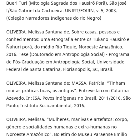
Bueri Turi (Mitologia Sagrada dos Hausirõ Porã). São José
I/São Gabriel da Cachoeira: UNIRT/FOIRN, v. 5, 2003.
(Coleção Narradores Indígenas do rio Negro)
OLIVEIRA, Melissa Santana de. Sobre casas, pessoas e
conhecimentos: uma etnografia entre os Tukano Hausirõ e
Ñahuri porã, do médio Rio Tiquié, Noroeste Amazônico.
2016. Tese (Doutorado em Antropologia Social) - Programa
de Pós-Graduação em Antropologia Social, Universidade
Federal de Santa Catarina, Florianópolis, SC, Brasil.
OLIVEIRA, Melissa Santana de; MASSA, Patrícia. “Tinham
muitas práticas boas, os antigos”. Entrevista com Catarina
Azevedo. In: ISA. Povos indígenas no Brasil, 2011/2016. São
Paulo: Instituto Socioambiental, 2016.
OLIVEIRA, Melissa. “Mulheres, manivas e artefatos: corpo,
gênero e socialidades humanas e extra-humanas no
Noroeste Amazônico”. Boletim do Museu Paraense Emilio