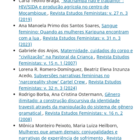
Carla Teofilo Braga,
“Machamba não é trabalho!”:
HIV/SIDA e produção agrícola no centro de
Moçambique
,
Revista Estudos Feministas: v. 27 n. 3
(2019)
Ana Manoela Primo dos Santos Soares,
Sangue
feminino: Quando as mulheres Karipuna encontram
com a lua
,
Revista Estudos Feministas: v. 31 n. 3
(2023)
Gabriele dos Anjos,
Maternidade, cuidados do corpo e
“civilização” na Pastoral da Criança
,
Revista Estudos
Feministas: v. 15 n. 1 (2007)
Lorena R. Romero-Domínguez, Beatriz Elena Inzunza
Acedo,
Subversões narrativas femininas no
'narcoreality show' Cartel Crew
,
Revista Estudos
Feministas: v. 32 n. 3 (2024)
Rodrigo Borba, Ana Cristina Ostermann,
Gênero
ilimitado: a construção discursiva da identidade
travesti através da manipulação do sistema de gênero
gramatical
,
Revista Estudos Feministas: v. 16 n. 2
(2008)
Mônica Monteiro Peixoto, Maria Luiza Heilborn,
Mulheres que amam demais: conjugalidades e
narrativas de experiência de sofrimento
,
Revista