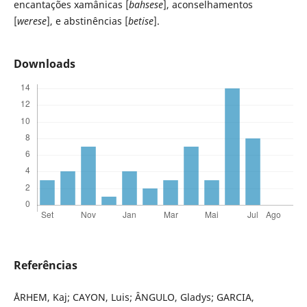
encantações xamânicas [
bahsese
], aconselhamentos
[
werese
], e abstinências [
betise
].
Downloads
Referências
ÅRHEM, Kaj; CAYON, Luis; ÂNGULO, Gladys; GARCIA,