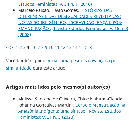
Estudos Feministas: v. 24 n. 1 (2016)
Marcelo Paixão, Flávio Gomes,
HISTÓRIAS DAS
DIFERENÇAS E DAS DESIGUALDADES REVISITADAS:
NOTAS SOBRE GÊNERO, ESCRAVIDÃO, RAÇA E PÓS-
EMANCIPAÇÃO
,
Revista Estudos Feministas: v. 16 n. 3
(2008)
<<
<
1
2
3
4
5
6
7
8
9
10
11
12
13
14
15
>
>>
Você também pode
iniciar uma pesquisa avançada por
similaridade
para este artigo.
Artigos mais lidos pelo mesmo(s) autor(es)
Melissa Santana de Oliveira, Chloe Nahum -Claudel,
Johanna Gonçalves Martin ,
Corpo e Menstruação na
Amazônia Indígena: uma síntese
,
Revista Estudos
Feministas: v. 31 n. 3 (2023)