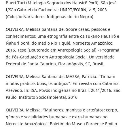
Bueri Turi (Mitologia Sagrada dos Hausirõ Porã). São José
I/São Gabriel da Cachoeira: UNIRT/FOIRN, v. 5, 2003.
(Coleção Narradores Indígenas do rio Negro)
OLIVEIRA, Melissa Santana de. Sobre casas, pessoas e
conhecimentos: uma etnografia entre os Tukano Hausirõ e
Ñahuri porã, do médio Rio Tiquié, Noroeste Amazônico.
2016. Tese (Doutorado em Antropologia Social) - Programa
de Pós-Graduação em Antropologia Social, Universidade
Federal de Santa Catarina, Florianópolis, SC, Brasil.
OLIVEIRA, Melissa Santana de; MASSA, Patrícia. “Tinham
muitas práticas boas, os antigos”. Entrevista com Catarina
Azevedo. In: ISA. Povos indígenas no Brasil, 2011/2016. São
Paulo: Instituto Socioambiental, 2016.
OLIVEIRA, Melissa. “Mulheres, manivas e artefatos: corpo,
gênero e socialidades humanas e extra-humanas no
Noroeste Amazônico”. Boletim do Museu Paraense Emilio