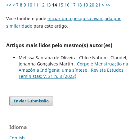
<<
<
7
8
9
10
11
12
13
14
15
16
17
18
19
20
21
>
>>
Você também pode
iniciar uma pesquisa avançada por
similaridade
para este artigo.
Artigos mais lidos pelo mesmo(s) autor(es)
Melissa Santana de Oliveira, Chloe Nahum -Claudel,
Johanna Gonçalves Martin ,
Corpo e Menstruação na
Amazônia Indígena: uma síntese
,
Revista Estudos
Feministas: v. 31 n. 3 (2023)
Enviar Submissão
Idioma
English