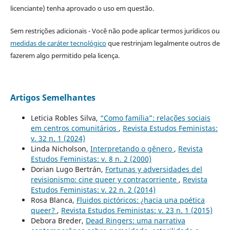
licenciante) tenha aprovado o uso em questão.
Sem restrições adicionais - Você não pode aplicar termos jurídicos ou
medidas de caráter tecnológico
que restrinjam legalmente outros de
fazerem algo permitido pela licença.
Artigos Semelhantes
Leticia Robles Silva,
“Como família”: relações sociais
em centros comunitários
,
Revista Estudos Feministas:
v. 32 n. 1 (2024)
Linda Nicholson,
Interpretando o gênero
,
Revista
Estudos Feministas: v. 8 n. 2 (2000)
Dorian Lugo Bertrán,
Fortunas y adversidades del
revisionismo: cine queer y contracorriente
,
Revista
Estudos Feministas: v. 22 n. 2 (2014)
Rosa Blanca,
Fluidos pictóricos: ¿hacia una poética
queer?
,
Revista Estudos Feministas: v. 23 n. 1 (2015)
Debora Breder,
Dead Ringers: uma narrativa