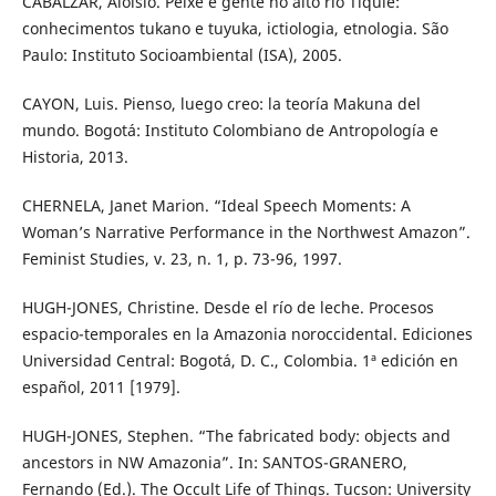
CABALZAR, Aloisio. Peixe e gente no alto rio Tiquié:
conhecimentos tukano e tuyuka, ictiologia, etnologia. São
Paulo: Instituto Socioambiental (ISA), 2005.
CAYON, Luis. Pienso, luego creo: la teoría Makuna del
mundo. Bogotá: Instituto Colombiano de Antropología e
Historia, 2013.
CHERNELA, Janet Marion. “Ideal Speech Moments: A
Woman’s Narrative Performance in the Northwest Amazon”.
Feminist Studies, v. 23, n. 1, p. 73-96, 1997.
HUGH-JONES, Christine. Desde el río de leche. Procesos
espacio-temporales en la Amazonia noroccidental. Ediciones
Universidad Central: Bogotá, D. C., Colombia. 1ª edición en
español, 2011 [1979].
HUGH-JONES, Stephen. “The fabricated body: objects and
ancestors in NW Amazonia”. In: SANTOS-GRANERO,
Fernando (Ed.). The Occult Life of Things. Tucson: University