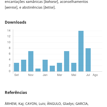
encantações xamânicas [
bahsese
], aconselhamentos
[
werese
], e abstinências [
betise
].
Downloads
Referências
ÅRHEM, Kaj; CAYON, Luis; ÂNGULO, Gladys; GARCIA,