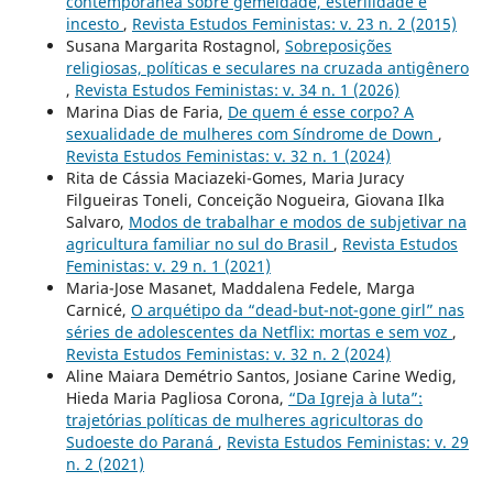
contemporânea sobre gemeidade, esterilidade e
incesto
,
Revista Estudos Feministas: v. 23 n. 2 (2015)
Susana Margarita Rostagnol,
Sobreposições
religiosas, políticas e seculares na cruzada antigênero
,
Revista Estudos Feministas: v. 34 n. 1 (2026)
Marina Dias de Faria,
De quem é esse corpo? A
sexualidade de mulheres com Síndrome de Down
,
Revista Estudos Feministas: v. 32 n. 1 (2024)
Rita de Cássia Maciazeki-Gomes, Maria Juracy
Filgueiras Toneli, Conceição Nogueira, Giovana Ilka
Salvaro,
Modos de trabalhar e modos de subjetivar na
agricultura familiar no sul do Brasil
,
Revista Estudos
Feministas: v. 29 n. 1 (2021)
Maria-Jose Masanet, Maddalena Fedele, Marga
Carnicé,
O arquétipo da “dead-but-not-gone girl” nas
séries de adolescentes da Netflix: mortas e sem voz
,
Revista Estudos Feministas: v. 32 n. 2 (2024)
Aline Maiara Demétrio Santos, Josiane Carine Wedig,
Hieda Maria Pagliosa Corona,
“Da Igreja à luta”:
trajetórias políticas de mulheres agricultoras do
Sudoeste do Paraná
,
Revista Estudos Feministas: v. 29
n. 2 (2021)