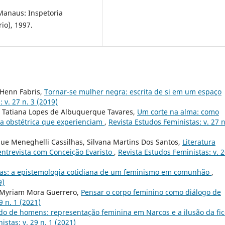
Manaus: Inspetoria
io), 1997.
 Henn Fabris,
Tornar-se mulher negra: escrita de si em um espaço
 v. 27 n. 3 (2019)
, Tatiana Lopes de Albuquerque Tavares,
Um corte na alma: como
cia obstétrica que experienciam
,
Revista Estudos Feministas: v. 27 n
rique Meneghelli Cassilhas, Silvana Martins Dos Santos,
Literatura
ntrevista com Conceição Evaristo
,
Revista Estudos Feministas: v. 2
icas: a epistemologia cotidiana de um feminismo em comunhão
,
9)
a Myriam Mora Guerrero,
Pensar o corpo feminino como diálogo de
9 n. 1 (2021)
 de homens: representação feminina em Narcos e a ilusão da fi
istas: v. 29 n. 1 (2021)