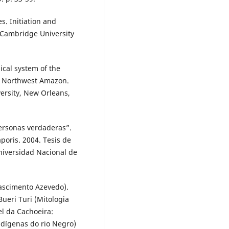
. Initiation and
Cambridge University
cal system of the
n Northwest Amazon.
versity, New Orleans,
rsonas verdaderas”.
poris. 2004. Tesis de
niversidad Nacional de
scimento Azevedo).
eri Turi (Mitologia
el da Cachoeira:
ndígenas do rio Negro)