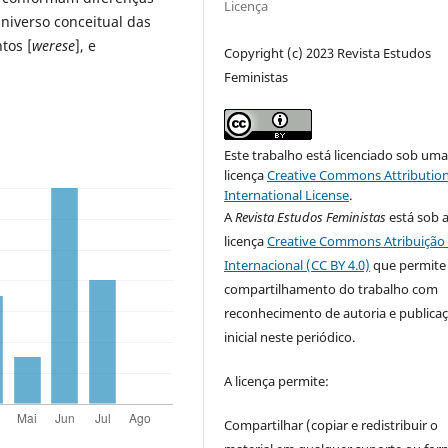
Licença
niverso conceitual das
tos [
werese
], e
Copyright (c) 2023 Revista Estudos
Feministas
Este trabalho está licenciado sob um
licença
Creative Commons Attribution
International License
.
A
Revista Estudos Feministas
está sob 
licença
Creative Commons Atribuição 
Internacional (CC BY 4.0)
que permite
compartilhamento do trabalho com
reconhecimento de autoria e publica
inicial neste periódico.
A licença permite:
Compartilhar (copiar e redistribuir o