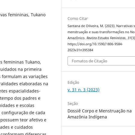
ivas femininas, Tukano
Como Citar
Santana de Oliveira, M. (2023). Narrativas 
menstruação e suas transformações no No
Amazônico.
Revista Estudos Feministas
,
31
(3)
https://doi.org/10.1590/1806-9584-
2023v31n395384
Fomatos de Citação
as femininas Tukano,
cuidados na primeira
 formulam as variações
Edição
ralidades elaboradas na
v. 31 n. 3 (2023)
entes espacialidades-
 tempo dos padres e
Seção
nidades e escolas
Dossiê Corpo e Menstruação na
a configuração de cada
Amazônia Indígena
 possuem teor afetivo e
dades e cuidados
ue conformam diferenças