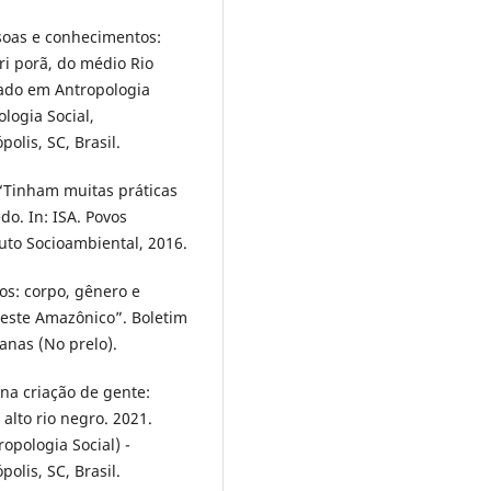
soas e conhecimentos:
i porã, do médio Rio
rado em Antropologia
logia Social,
olis, SC, Brasil.
 “Tinham muitas práticas
do. In: ISA. Povos
tuto Socioambiental, 2016.
os: corpo, gênero e
este Amazônico”. Boletim
anas (No prelo).
a criação de gente:
alto rio negro. 2021.
pologia Social) -
olis, SC, Brasil.