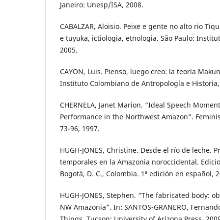
Janeiro: Unesp/ISA, 2008.
CABALZAR, Aloisio. Peixe e gente no alto rio Ti
e tuyuka, ictiologia, etnologia. São Paulo: Instit
2005.
CAYON, Luis. Pienso, luego creo: la teoría Maku
Instituto Colombiano de Antropología e Historia,
CHERNELA, Janet Marion. “Ideal Speech Moment
Performance in the Northwest Amazon”. Feminist S
73-96, 1997.
HUGH-JONES, Christine. Desde el río de leche. P
temporales en la Amazonia noroccidental. Edici
Bogotá, D. C., Colombia. 1ª edición en español, 2
HUGH-JONES, Stephen. “The fabricated body: obj
NW Amazonia”. In: SANTOS-GRANERO, Fernando (E
Things. Tucson: University of Arizona Press, 2009