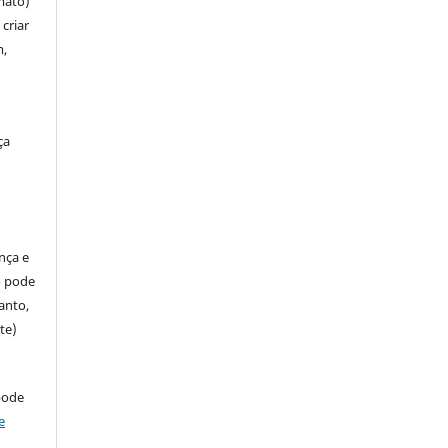
mato)
criar
m,
ça
ença e
so pode
anto,
te)
pode
e