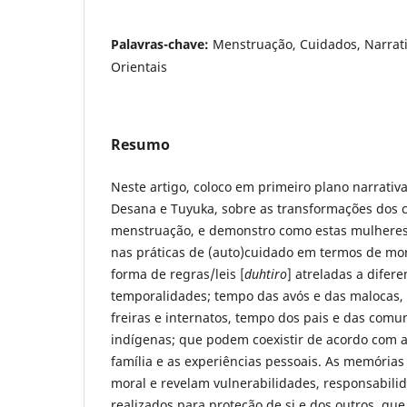
Palavras-chave:
Menstruação, Cuidados, Narrat
Orientais
Resumo
Neste artigo, coloco em primeiro plano narrativ
Desana e Tuyuka, sobre as transformações dos 
menstruação, e demonstro como estas mulheres
nas práticas de (auto)cuidado em termos de mo
forma de regras/leis [
duhtiro
] atreladas a difer
temporalidades; tempo das avós e das malocas,
freiras e internatos, tempo dos pais e das comu
indígenas; que podem coexistir de acordo com 
família e as experiências pessoais. As memórias
moral e revelam vulnerabilidades, responsabili
realizados para proteção de si e dos outros, q