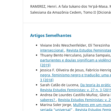
RAMIREZ, Henri. A fala tukano dos Ye’pâ-Masa. 
Salesiana da Amazônia Cedem, Tomo II (Dicionár
Artigos Semelhantes
Viviane Inês Weschenfelder, Elí Terezinha
interseccional
,
Revista Estudos Feministas:
Thuany Bento Herculano, Juliana Sampaio
parturientes e doulas significam a violên
(2019)
Jessica F. Oliveira de Jesus, Fabrício Hen
negra, feminismo negro e tradução: uma e
3 (2018)
Sarah Catão de Lucena,
Da teoria às prát
Revista Estudos Feministas: v. 27 n. 3 (201
Andrea De Lourdes Castillo Muñoz, Glori
saberes?
,
Revista Estudos Feministas: v. 2
Marina Soler Jorge,
Mulheres em um mundo
seriada “universal”
,
Revista Estudos Femin