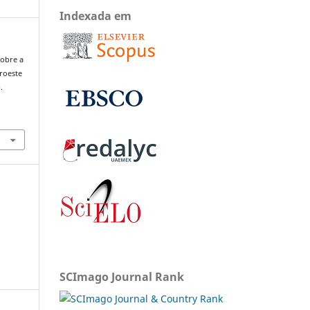
Indexada em
sobre a
roeste
.
SCImago Journal Rank