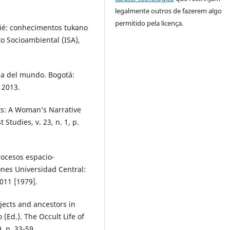
legalmente outros de fazerem algo
permitido pela licença.
quié: conhecimentos tukano
uto Socioambiental (ISA),
na del mundo. Bogotá:
 2013.
s: A Woman’s Narrative
tudies, v. 23, n. 1, p.
rocesos espacio-
ones Universidad Central:
011 [1979].
ects and ancestors in
d.). The Occult Life of
. p. 33-59.