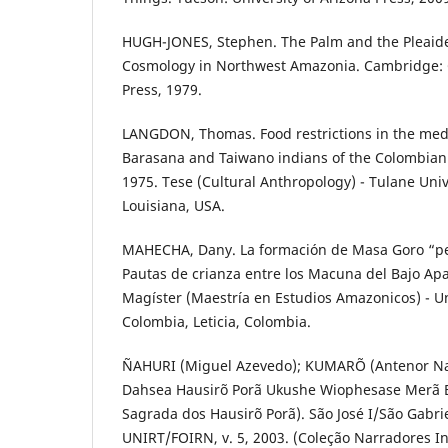
HUGH-JONES, Stephen. The Palm and the Pleaides
Cosmology in Northwest Amazonia. Cambridge: 
Press, 1979.
LANGDON, Thomas. Food restrictions in the medi
Barasana and Taiwano indians of the Colombia
1975. Tese (Cultural Anthropology) - Tulane Uni
Louisiana, USA.
MAHECHA, Dany. La formación de Masa Goro “pe
Pautas de crianza entre los Macuna del Bajo Apa
Magíster (Maestría en Estudios Amazonicos) - U
Colombia, Leticia, Colombia.
ÑAHURI (Miguel Azevedo); KUMARÕ (Antenor Na
Dahsea Hausirõ Porã Ukushe Wiophesase Merã Bu
Sagrada dos Hausirõ Porã). São José I/São Gabri
UNIRT/FOIRN, v. 5, 2003. (Coleção Narradores I