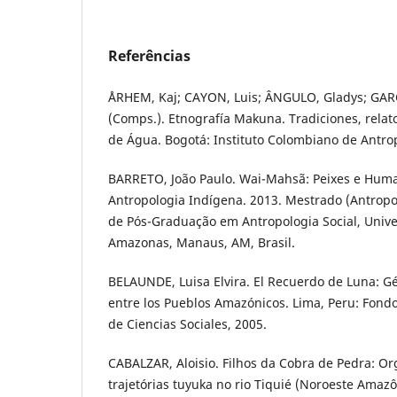
Referências
ÅRHEM, Kaj; CAYON, Luis; ÂNGULO, Gladys; GAR
(Comps.). Etnografía Makuna. Tradiciones, relat
de Água. Bogotá: Instituto Colombiano de Antrop
BARRETO, João Paulo. Wai-Mahsã: Peixes e Hum
Antropologia Indígena. 2013. Mestrado (Antropo
de Pós-Graduação em Antropologia Social, Unive
Amazonas, Manaus, AM, Brasil.
BELAUNDE, Luisa Elvira. El Recuerdo de Luna: 
entre los Pueblos Amazónicos. Lima, Peru: Fondo
de Ciencias Sociales, 2005.
CABALZAR, Aloisio. Filhos da Cobra de Pedra: Or
trajetórias tuyuka no rio Tiquié (Noroeste Amazô