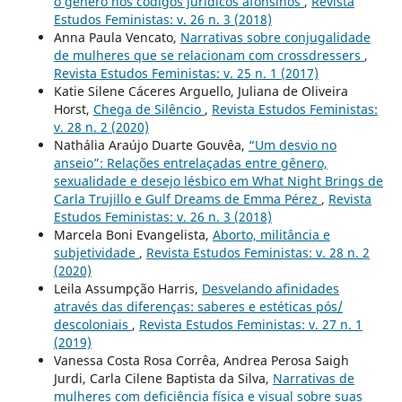
o gênero nos códigos jurídicos afonsinos
,
Revista
Estudos Feministas: v. 26 n. 3 (2018)
Anna Paula Vencato,
Narrativas sobre conjugalidade
de mulheres que se relacionam com crossdressers
,
Revista Estudos Feministas: v. 25 n. 1 (2017)
Katie Silene Cáceres Arguello, Juliana de Oliveira
Horst,
Chega de Silêncio
,
Revista Estudos Feministas:
v. 28 n. 2 (2020)
Nathália Araújo Duarte Gouvêa,
“Um desvio no
anseio”: Relações entrelaçadas entre gênero,
sexualidade e desejo lésbico em What Night Brings de
Carla Trujillo e Gulf Dreams de Emma Pérez
,
Revista
Estudos Feministas: v. 26 n. 3 (2018)
Marcela Boni Evangelista,
Aborto, militância e
subjetividade
,
Revista Estudos Feministas: v. 28 n. 2
(2020)
Leila Assumpção Harris,
Desvelando afinidades
através das diferenças: saberes e estéticas pós/
descoloniais
,
Revista Estudos Feministas: v. 27 n. 1
(2019)
Vanessa Costa Rosa Corrêa, Andrea Perosa Saigh
Jurdi, Carla Cilene Baptista da Silva,
Narrativas de
mulheres com deficiência física e visual sobre suas