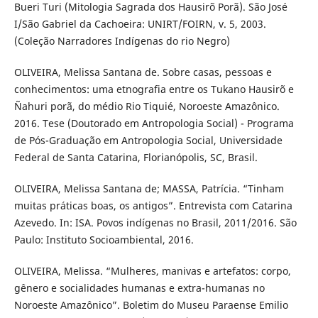
Bueri Turi (Mitologia Sagrada dos Hausirõ Porã). São José
I/São Gabriel da Cachoeira: UNIRT/FOIRN, v. 5, 2003.
(Coleção Narradores Indígenas do rio Negro)
OLIVEIRA, Melissa Santana de. Sobre casas, pessoas e
conhecimentos: uma etnografia entre os Tukano Hausirõ e
Ñahuri porã, do médio Rio Tiquié, Noroeste Amazônico.
2016. Tese (Doutorado em Antropologia Social) - Programa
de Pós-Graduação em Antropologia Social, Universidade
Federal de Santa Catarina, Florianópolis, SC, Brasil.
OLIVEIRA, Melissa Santana de; MASSA, Patrícia. “Tinham
muitas práticas boas, os antigos”. Entrevista com Catarina
Azevedo. In: ISA. Povos indígenas no Brasil, 2011/2016. São
Paulo: Instituto Socioambiental, 2016.
OLIVEIRA, Melissa. “Mulheres, manivas e artefatos: corpo,
gênero e socialidades humanas e extra-humanas no
Noroeste Amazônico”. Boletim do Museu Paraense Emilio