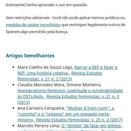
licenciante) tenha aprovado o uso em questão.
Sem restrições adicionais - Você não pode aplicar termos jurídicos ou
medidas de caráter tecnológico
que restrinjam legalmente outros de
fazerem algo permitido pela licença.
Artigos Semelhantes
Mara Coelho de Souza Lago,
Narrar a REF e fazer a
REF: uma história coletiva
,
Revista Estudos
Feministas: v. 21 n. 2 (2013)
Claudia Mercedes Mora, Simone Monteiro,
Homoerotismo feminino, juventude e vulnerabilidade
às DSTs/Aids
,
Revista Estudos Feministas: v. 21 n. 3
(2013)
Ana Carneiro Cerqueira,
“Mulher é trem ruim”: a
“cozinha” e o “sistema” em um povoado norte-
mineiro
,
Revista Estudos Feministas: v. 25 n. 2 (2017)
Marcelo Pereira Lima,
O “direito” de falar em pleitos: