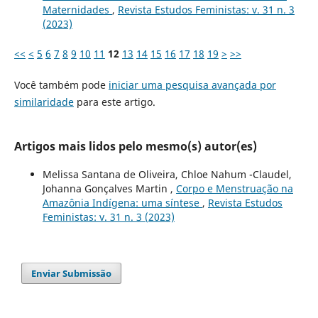
Maternidades
,
Revista Estudos Feministas: v. 31 n. 3
(2023)
<<
<
5
6
7
8
9
10
11
12
13
14
15
16
17
18
19
>
>>
Você também pode
iniciar uma pesquisa avançada por
similaridade
para este artigo.
Artigos mais lidos pelo mesmo(s) autor(es)
Melissa Santana de Oliveira, Chloe Nahum -Claudel,
Johanna Gonçalves Martin ,
Corpo e Menstruação na
Amazônia Indígena: uma síntese
,
Revista Estudos
Feministas: v. 31 n. 3 (2023)
Enviar Submissão