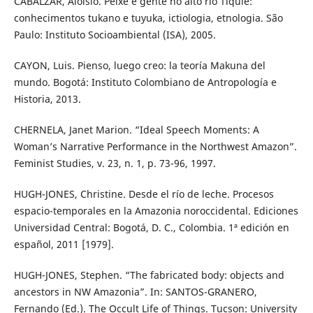
CABALZAR, Aloisio. Peixe e gente no alto rio Tiquié:
conhecimentos tukano e tuyuka, ictiologia, etnologia. São
Paulo: Instituto Socioambiental (ISA), 2005.
CAYON, Luis. Pienso, luego creo: la teoría Makuna del
mundo. Bogotá: Instituto Colombiano de Antropología e
Historia, 2013.
CHERNELA, Janet Marion. “Ideal Speech Moments: A
Woman’s Narrative Performance in the Northwest Amazon”.
Feminist Studies, v. 23, n. 1, p. 73-96, 1997.
HUGH-JONES, Christine. Desde el río de leche. Procesos
espacio-temporales en la Amazonia noroccidental. Ediciones
Universidad Central: Bogotá, D. C., Colombia. 1ª edición en
español, 2011 [1979].
HUGH-JONES, Stephen. “The fabricated body: objects and
ancestors in NW Amazonia”. In: SANTOS-GRANERO,
Fernando (Ed.). The Occult Life of Things. Tucson: University