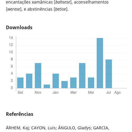
encantações xamânicas [
bahsese
], aconselhamentos
[
werese
], e abstinências [
betise
].
Downloads
Referências
ÅRHEM, Kaj; CAYON, Luis; ÂNGULO, Gladys; GARCIA,