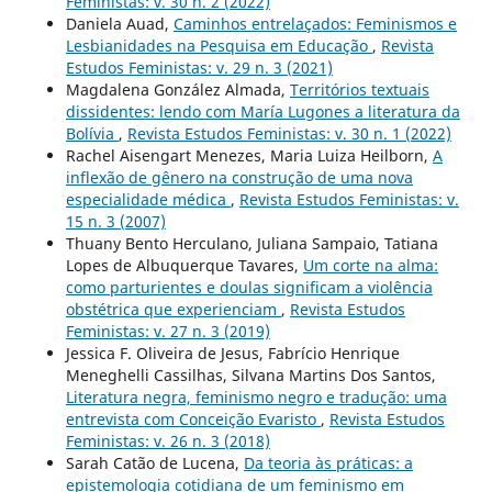
Feministas: v. 30 n. 2 (2022)
Daniela Auad,
Caminhos entrelaçados: Feminismos e
Lesbianidades na Pesquisa em Educação
,
Revista
Estudos Feministas: v. 29 n. 3 (2021)
Magdalena González Almada,
Territórios textuais
dissidentes: lendo com María Lugones a literatura da
Bolívia
,
Revista Estudos Feministas: v. 30 n. 1 (2022)
Rachel Aisengart Menezes, Maria Luiza Heilborn,
A
inflexão de gênero na construção de uma nova
especialidade médica
,
Revista Estudos Feministas: v.
15 n. 3 (2007)
Thuany Bento Herculano, Juliana Sampaio, Tatiana
Lopes de Albuquerque Tavares,
Um corte na alma:
como parturientes e doulas significam a violência
obstétrica que experienciam
,
Revista Estudos
Feministas: v. 27 n. 3 (2019)
Jessica F. Oliveira de Jesus, Fabrício Henrique
Meneghelli Cassilhas, Silvana Martins Dos Santos,
Literatura negra, feminismo negro e tradução: uma
entrevista com Conceição Evaristo
,
Revista Estudos
Feministas: v. 26 n. 3 (2018)
Sarah Catão de Lucena,
Da teoria às práticas: a
epistemologia cotidiana de um feminismo em