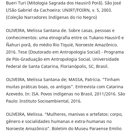
Bueri Turi (Mitologia Sagrada dos Hausirõ Porã). São José
I/São Gabriel da Cachoeira: UNIRT/FOIRN, v. 5, 2003.
(Coleção Narradores Indígenas do rio Negro)
OLIVEIRA, Melissa Santana de. Sobre casas, pessoas e
conhecimentos: uma etnografia entre os Tukano Hausirõ e
Ñahuri porã, do médio Rio Tiquié, Noroeste Amazônico.
2016. Tese (Doutorado em Antropologia Social) - Programa
de Pós-Graduação em Antropologia Social, Universidade
Federal de Santa Catarina, Florianópolis, SC, Brasil.
OLIVEIRA, Melissa Santana de; MASSA, Patrícia. “Tinham
muitas práticas boas, os antigos”. Entrevista com Catarina
Azevedo. In: ISA. Povos indígenas no Brasil, 2011/2016. São
Paulo: Instituto Socioambiental, 2016.
OLIVEIRA, Melissa. “Mulheres, manivas e artefatos: corpo,
gênero e socialidades humanas e extra-humanas no
Noroeste Amazônico”. Boletim do Museu Paraense Emilio