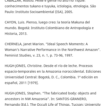
CABALZAR, Aloisio. Peixe e gente no alto rio Tiquié:
conhecimentos tukano e tuyuka, ictiologia, etnologia. São
Paulo: Instituto Socioambiental (ISA), 2005.
CAYON, Luis. Pienso, luego creo: la teoría Makuna del
mundo. Bogotá: Instituto Colombiano de Antropología e
Historia, 2013.
CHERNELA, Janet Marion. “Ideal Speech Moments: A
Woman’s Narrative Performance in the Northwest Amazon”.
Feminist Studies, v. 23, n. 1, p. 73-96, 1997.
HUGH-JONES, Christine. Desde el río de leche. Procesos
espacio-temporales en la Amazonia noroccidental. Ediciones
Universidad Central: Bogotá, D. C., Colombia. 1ª edición en
español, 2011 [1979].
HUGH-JONES, Stephen. “The fabricated body: objects and
ancestors in NW Amazonia”. In: SANTOS-GRANERO,
Fernando (Ed.). The Occult Life of Things. Tucson: University