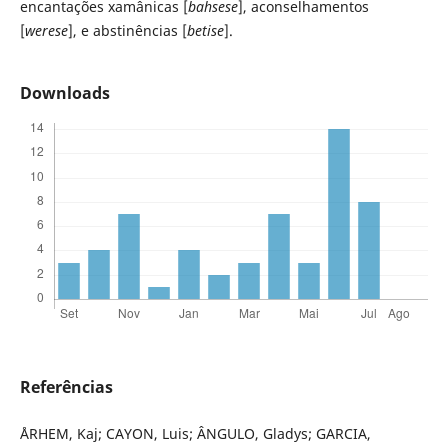
encantações xamânicas [
bahsese
], aconselhamentos
[
werese
], e abstinências [
betise
].
Downloads
Referências
ÅRHEM, Kaj; CAYON, Luis; ÂNGULO, Gladys; GARCIA,