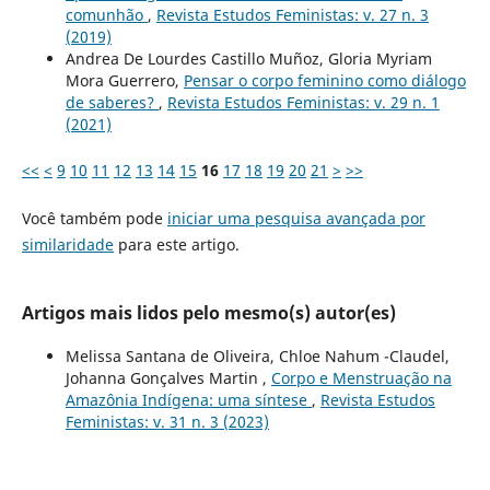
comunhão
,
Revista Estudos Feministas: v. 27 n. 3
(2019)
Andrea De Lourdes Castillo Muñoz, Gloria Myriam
Mora Guerrero,
Pensar o corpo feminino como diálogo
de saberes?
,
Revista Estudos Feministas: v. 29 n. 1
(2021)
<<
<
9
10
11
12
13
14
15
16
17
18
19
20
21
>
>>
Você também pode
iniciar uma pesquisa avançada por
similaridade
para este artigo.
Artigos mais lidos pelo mesmo(s) autor(es)
Melissa Santana de Oliveira, Chloe Nahum -Claudel,
Johanna Gonçalves Martin ,
Corpo e Menstruação na
Amazônia Indígena: uma síntese
,
Revista Estudos
Feministas: v. 31 n. 3 (2023)