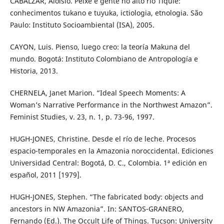
CABALZAR, Aloisio. Peixe e gente no alto rio Tiquié:
conhecimentos tukano e tuyuka, ictiologia, etnologia. São
Paulo: Instituto Socioambiental (ISA), 2005.
CAYON, Luis. Pienso, luego creo: la teoría Makuna del
mundo. Bogotá: Instituto Colombiano de Antropología e
Historia, 2013.
CHERNELA, Janet Marion. “Ideal Speech Moments: A
Woman’s Narrative Performance in the Northwest Amazon”.
Feminist Studies, v. 23, n. 1, p. 73-96, 1997.
HUGH-JONES, Christine. Desde el río de leche. Procesos
espacio-temporales en la Amazonia noroccidental. Ediciones
Universidad Central: Bogotá, D. C., Colombia. 1ª edición en
español, 2011 [1979].
HUGH-JONES, Stephen. “The fabricated body: objects and
ancestors in NW Amazonia”. In: SANTOS-GRANERO,
Fernando (Ed.). The Occult Life of Things. Tucson: University