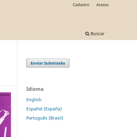
Cadastro
Acesso
Buscar
Enviar Submissão
Idioma
English
Español (España)
Português (Brasil)