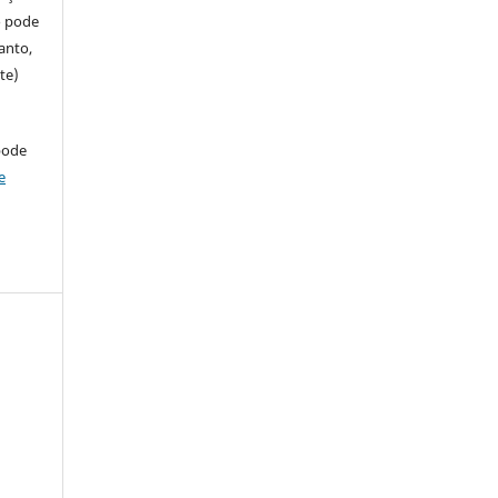
so pode
anto,
te)
pode
e