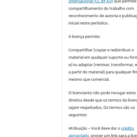
Internacional (CC BY 4.0)
que permite
compartilhamento do trabalho com
reconhecimento de autoria e publica
inicial neste periódico.
A licença permite:
Compartilhar (copiar e redistribuir o
material em qualquer suporte ou for
e/ou adaptar (remixar, transformar, e 
a partir do material) para qualquer fi
mesmo que comercial.
O licenciante não pode revogar estes
direitos desde que os termos da licen
sejam respeitados. Os termos são os
seguintes:
Atribuição – Você deve dar o
crédito
apropriado
, prover um link para a lic