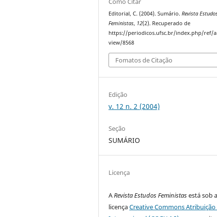
Como Citar
Editorial, C. (2004). Sumário.
Revista Estudo
Feministas
,
12
(2). Recuperado de
https://periodicos.ufsc.br/index.php/ref/ar
view/8568
Fomatos de Citação
Edição
v. 12 n. 2 (2004)
Seção
SUMÁRIO
Licença
A
Revista Estudos Feministas
está sob 
licença
Creative Commons Atribuição 