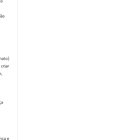
 o
ção
mato)
criar
m,
ça
ença e