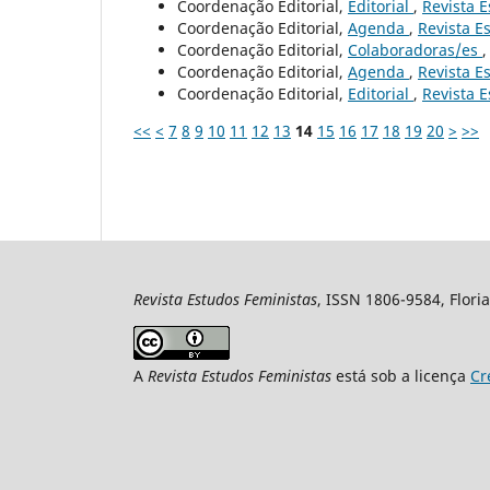
Coordenação Editorial,
Editorial
,
Revista E
Coordenação Editorial,
Agenda
,
Revista Es
Coordenação Editorial,
Colaboradoras/es
Coordenação Editorial,
Agenda
,
Revista Es
Coordenação Editorial,
Editorial
,
Revista E
<<
<
7
8
9
10
11
12
13
14
15
16
17
18
19
20
>
>>
Revista Estudos Feministas
, ISSN 1806-9584, Floria
A
Revista Estudos Feministas
está sob a licença
Cr