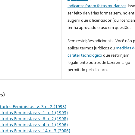
indicar se foram feitas mudanças
. Is
ser feito de várias formas sem, no ent
sugerir que o licenciador (ou licencian
tenha aprovado o uso em questão.
Sem restrições adicionais - Você não 
aplicar termos jurídicos ou
medidas d
caráter tecnológico
que restrinjam
legalmente outros de fazerem algo
permitido pela licença.
s)
tudos Feministas: v. 3 n. 2 (1995)
studos Feministas: v. 1 n. 1 (1993)
studos Feministas: v. 6 n. 2 (1998)
studos Feministas: v. 4 n. 1 (1996)
studos Feministas: v. 14 n. 3 (2006)