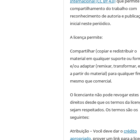
Internacional (CC BY 4.0)
que permite
compartilhamento do trabalho com
reconhecimento de autoria e publica
inicial neste periódico.
A licença permite:
Compartilhar (copiar e redistribuir o
material em qualquer suporte ou for
e/ou adaptar (remixar, transformar, e 
a partir do material) para qualquer fi
mesmo que comercial.
O licenciante não pode revogar estes
direitos desde que os termos da licen
sejam respeitados. Os termos são os
seguintes:
Atribuição – Você deve dar o
crédito
apropriado
, prover um link para a lic