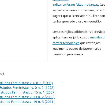
indicar se foram feitas mudanças
. Is
ser feito de várias formas sem, no ent
sugerir que o licenciador (ou licencian
tenha aprovado o uso em questão.
Sem restrições adicionais - Você não 
aplicar termos jurídicos ou
medidas d
caráter tecnológico
que restrinjam
legalmente outros de fazerem algo
permitido pela licença.
s)
studos Feministas: v. 6 n. 1 (1998)
Estudos Feministas: v. 0 n. 0 (1992)
Estudos Feministas: v. 15 n. 1 (2007)
studos Feministas: v. 13 n. 2 (2005)
studos Feministas: v. 19 n. 3 (2011)