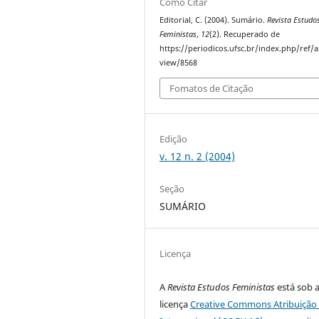
Como Citar
Editorial, C. (2004). Sumário.
Revista Estudo
Feministas
,
12
(2). Recuperado de
https://periodicos.ufsc.br/index.php/ref/ar
view/8568
Fomatos de Citação
Edição
v. 12 n. 2 (2004)
Seção
SUMÁRIO
Licença
A
Revista Estudos Feministas
está sob 
licença
Creative Commons Atribuição 