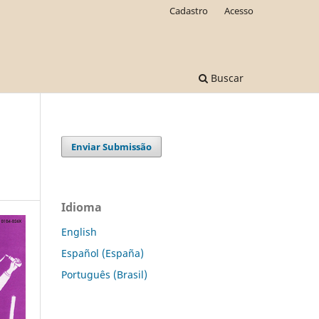
Cadastro
Acesso
Buscar
Enviar Submissão
Idioma
English
Español (España)
Português (Brasil)