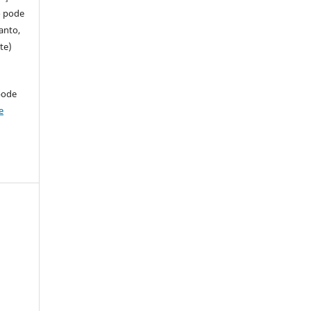
so pode
anto,
te)
pode
e