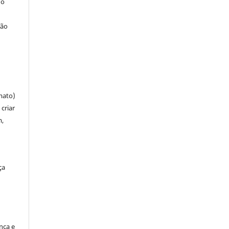
 o
ção
mato)
criar
m,
ça
ença e