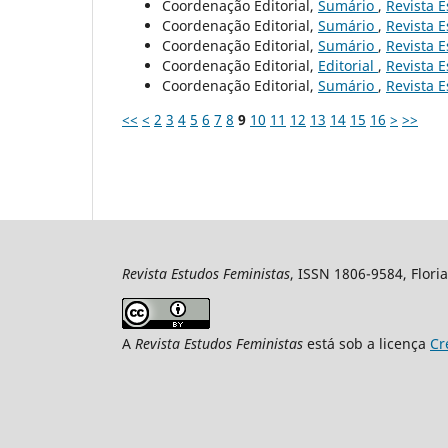
Coordenação Editorial,
Sumário
,
Revista E
Coordenação Editorial,
Sumário
,
Revista E
Coordenação Editorial,
Sumário
,
Revista E
Coordenação Editorial,
Editorial
,
Revista E
Coordenação Editorial,
Sumário
,
Revista E
<<
<
2
3
4
5
6
7
8
9
10
11
12
13
14
15
16
>
>>
Revista Estudos Feministas
, ISSN 1806-9584, Floria
A
Revista Estudos Feministas
está sob a licença
Cr