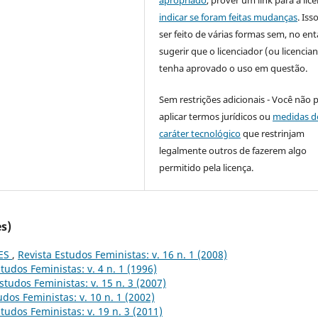
indicar se foram feitas mudanças
. Is
ser feito de várias formas sem, no ent
sugerir que o licenciador (ou licencian
tenha aprovado o uso em questão.
Sem restrições adicionais - Você não 
aplicar termos jurídicos ou
medidas d
caráter tecnológico
que restrinjam
legalmente outros de fazerem algo
permitido pela licença.
s)
ES
,
Revista Estudos Feministas: v. 16 n. 1 (2008)
tudos Feministas: v. 4 n. 1 (1996)
studos Feministas: v. 15 n. 3 (2007)
udos Feministas: v. 10 n. 1 (2002)
tudos Feministas: v. 19 n. 3 (2011)