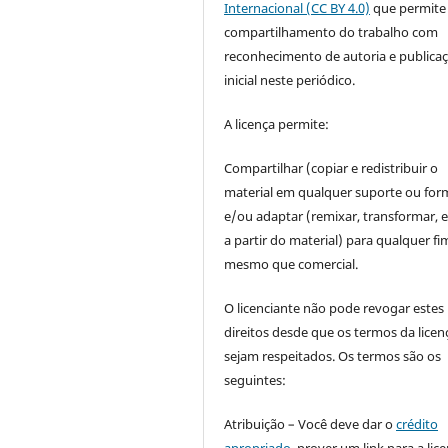
Internacional (CC BY 4.0)
que permite
compartilhamento do trabalho com
reconhecimento de autoria e publica
inicial neste periódico.
A licença permite:
Compartilhar (copiar e redistribuir o
material em qualquer suporte ou for
e/ou adaptar (remixar, transformar, e 
a partir do material) para qualquer fi
mesmo que comercial.
O licenciante não pode revogar estes
direitos desde que os termos da licen
sejam respeitados. Os termos são os
seguintes:
Atribuição – Você deve dar o
crédito
apropriado
, prover um link para a lic