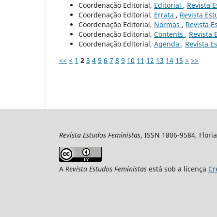
Coordenação Editorial,
Editorial
,
Revista E
Coordenação Editorial,
Errata
,
Revista Est
Coordenação Editorial,
Normas
,
Revista E
Coordenação Editorial,
Contents
,
Revista 
Coordenação Editorial,
Agenda
,
Revista Es
<<
<
1
2
3
4
5
6
7
8
9
10
11
12
13
14
15
>
>>
Revista Estudos Feministas
, ISSN 1806-9584, Floria
A
Revista Estudos Feministas
está sob a licença
Cr