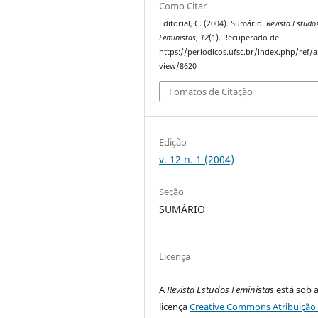
Como Citar
Editorial, C. (2004). Sumário.
Revista Estudo
Feministas
,
12
(1). Recuperado de
https://periodicos.ufsc.br/index.php/ref/ar
view/8620
Fomatos de Citação
Edição
v. 12 n. 1 (2004)
Seção
SUMÁRIO
Licença
A
Revista Estudos Feministas
está sob 
licença
Creative Commons Atribuição 