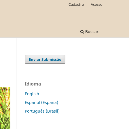
Cadastro
Acesso
Buscar
Enviar Submissão
Idioma
English
Español (España)
Português (Brasil)