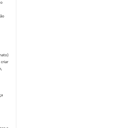
 o
ção
mato)
criar
m,
ça
ença e