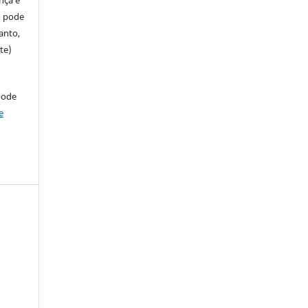
so pode
anto,
te)
pode
e