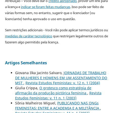
Atribuição – Você deve dar o
crédito apropriado
, prover um link para
a licença e
indicar se foram feitas mudanças
. Isso pode ser feito de
várias formas sem, no entanto, sugerir que o licenciador (ou
licenciante) tenha aprovado o uso em questão.
Sem restrições adicionais - Você não pode aplicar termos jurídicos ou
medidas de caráter tecnológico
que restrinjam legalmente outros de
fazerem algo permitido pela licença.
Artigos Semelhantes
Giovana Ilka Jacinto Salvaro,
JORNADAS DE TRABALHO
DE MULHERES E HOMENS EM UM ASSENTAMENTO DO
MST
,
Revista Estudos Feministas: v. 12 n. 1 (2004)
Giulia Crippa,
O grotesco como estratégia de
afirmação da produção pictórica feminina
,
Revista
Estudos Feministas: v. 11 n. 1 (2003)
Sônia Malheiros Miguel,
PUBLICANDO NAS ONGs
FEMINISTAS: ENTRE A ACADEMIA E A MILITÂNCIA
,