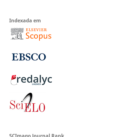
Indexada em
SCImago Journal Rank