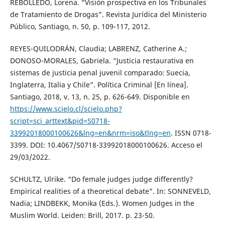
REBOLLEDO, Lorena. “Visión prospectiva en los Tribunales
de Tratamiento de Drogas”. Revista Jurídica del Ministerio
Público, Santiago, n. 50, p. 109-117, 2012.
REYES-QUILODRÁN, Claudia; LABRENZ, Catherine A.;
DONOSO-MORALES, Gabriela. “Justicia restaurativa en
sistemas de justicia penal juvenil comparado: Suecia,
Inglaterra, Italia y Chile”. Política Criminal [En línea].
Santiago, 2018, v. 13, n. 25, p. 626-649. Disponible en
https://www.scielo.cl/scielo.php?
script=sci_arttext&pid=S0718-
33992018000100626&lng=en&nrm=iso&tlng=en
. ISSN 0718-
3399. DOI: 10.4067/S0718-33992018000100626. Acceso el
29/03/2022.
SCHULTZ, Ulrike. “Do female judges judge differently?
Empirical realities of a theoretical debate”. In: SONNEVELD,
Nadia; LINDBEKK, Monika (Eds.). Women Judges in the
Muslim World. Leiden: Brill, 2017. p. 23-50.