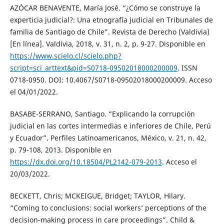
AZÓCAR BENAVENTE, María José. “¿Cómo se construye la
experticia judicial?: Una etnografía judicial en Tribunales de
familia de Santiago de Chile”. Revista de Derecho (Valdivia)
[En línea]. Valdivia, 2018, v. 31, n. 2, p. 9-27. Disponible en
https://www.scielo.cl/scielo.php?
script=sci_arttext&pid=S0718-09502018000200009
. ISSN
0718-0950. DOI: 10.4067/S0718-09502018000200009. Acceso
el 04/01/2022.
BASABE-SERRANO, Santiago. “Explicando la corrupción
judicial en las cortes intermedias e inferiores de Chile, Perú
y Ecuador”. Perfiles Latinoamericanos, México, v. 21, n. 42,
p. 79-108, 2013. Disponible en
https://dx.doi.org/10.18504/PL2142-079-2013
. Acceso el
20/03/2022.
BECKETT, Chris; MCKEIGUE, Bridget; TAYLOR, Hilary.
“Coming to conclusions: social workers’ perceptions of the
decision‐making process in care proceedings”. Child &