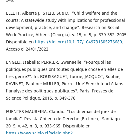
ELLETT, Alberta J.; STEIB, Sue D.. “Child welfare and the
courts: A statewide study with implications for professional
development, practice, and change”. Research on Social
Work Practice, Athens (Georgia), v. 15, n. 5, p. 339-352. 2005.
Disponible en
https://doi.org/10.1177/1049731505276680
.
Acceso el 24/01/2022.
ENGELI, Isabelle; PERRIER, Gwenaëlle. “Pourquoi les
politiques publiques ont toutes quelque chose en elles de
très genre?”. In: BOUSSAGUET, Laurie; JACQUOT, Sophie;
RAVINET, Pauline; MULLER, Pierre. Une'French touch'dans
l'analyse des politiques publiques?. Paris: Presses de
Science Politique, 2015. p. 349-376.
FUENTES MAUREIRA, Claudio. “Los dilemas del juez de
familia”. Revista Chilena de Derecho [En línea]. Santiago,
2015, v. 42, n. 3, p. 935-965. Disponible en
https://www.scielo.cl/scielo.php?