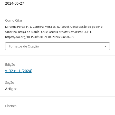
2024-05-27
Como Citar
Miranda Pérez, F., & Cabrera-Morales, N. (2024). Generização do poder e
saber na Justiça de Biobío, Chile.
Revista Estudos Feministas
,
32
(1).
https://doi.org/10.1590/1806-9584-2024v32n186572
Fomatos de Citação
Edição
v. 32 n. 1 (2024)
Seção
Artigos
Licença