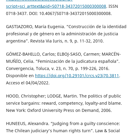
script=sci_arttext&pid=S0718-34372015000300008
. ISSN
0718-3437. DOI: 10.4067/S0718-34372015000300008.
GASTIAZORO, María Eugenia. “Construcción de la identidad
profesional y de género en la administración de justicia
argentina”. Revista Via Iuris, n. 9, p. 11-32, 2010.
GÓMEZ-BAHILLO, Carlos; ELBOJ-SASO, Carmen; MARCÉN-
MUÑÍO, Celia. “Feminización de la judicatura española”.
Convergencia, Toluca, v. 23, n. 70, p. 199-226, 2016.
Disponible en
https://doi.org/10.29101/crcs.v23i70.3811
.
Acceso el 04/04/2022.
HOOD, Christopher; LODGE, Martin. The politics of public
service bargains: reward, competency, loyalty-and blame.
New York: Oxford University Press on Demand, 2006.
HUNEEUS, Alexandra. “Judging from a guilty conscience:
The Chilean judiciary's human rights turn”. Law & Social