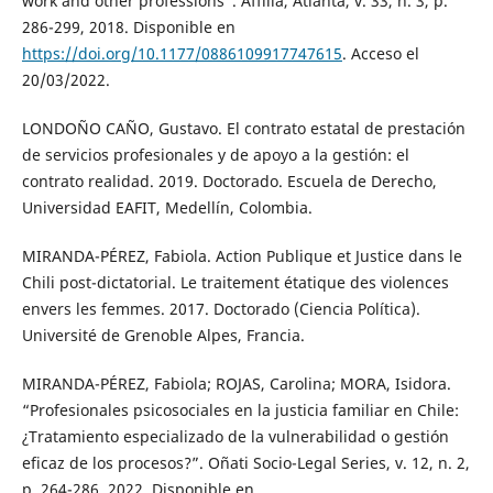
work and other professions”. Affilia, Atlanta, v. 33, n. 3, p.
286-299, 2018. Disponible en
https://doi.org/10.1177/0886109917747615
. Acceso el
20/03/2022.
LONDOÑO CAÑO, Gustavo. El contrato estatal de prestación
de servicios profesionales y de apoyo a la gestión: el
contrato realidad. 2019. Doctorado. Escuela de Derecho,
Universidad EAFIT, Medellín, Colombia.
MIRANDA-PÉREZ, Fabiola. Action Publique et Justice dans le
Chili post-dictatorial. Le traitement étatique des violences
envers les femmes. 2017. Doctorado (Ciencia Política).
Université de Grenoble Alpes, Francia.
MIRANDA-PÉREZ, Fabiola; ROJAS, Carolina; MORA, Isidora.
“Profesionales psicosociales en la justicia familiar en Chile:
¿Tratamiento especializado de la vulnerabilidad o gestión
eficaz de los procesos?”. Oñati Socio-Legal Series, v. 12, n. 2,
p. 264-286, 2022. Disponible en