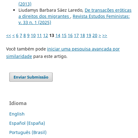
(2013)
Liudamys Barbara Sáez Laredo,
De transações eróticas
a direitos dos migrantes
,
Revista Estudos Feministas:
v. 33 n. 1 (2025)
<<
<
6
7
8
9
10
11
12
13
14
15
16
17
18
19
20
>
>>
Você também pode
iniciar uma pesquisa avançada por
similaridade
para este artigo.
Enviar Submissão
Idioma
English
Español (España)
Português (Brasil)