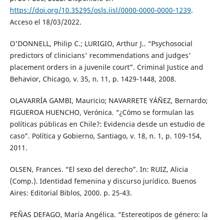
https://doi.org/10.35295/osls.iisl/0000-0000-0000-1239
.
Acceso el 18/03/2022.
O'DONNELL, Philip C.; LURIGIO, Arthur J.. “Psychosocial
predictors of clinicians' recommendations and judges'
placement orders in a juvenile court”. Criminal Justice and
Behavior, Chicago, v. 35, n. 11, p. 1429-1448, 2008.
OLAVARRÍA GAMBI, Mauricio; NAVARRETE YÁÑEZ, Bernardo;
FIGUEROA HUENCHO, Verónica. “¿Cómo se formulan las
políticas públicas en Chile?: Evidencia desde un estudio de
caso”. Política y Gobierno, Santiago, v. 18, n. 1, p. 109-154,
2011.
OLSEN, Frances. “El sexo del derecho”. In: RUIZ, Alicia
(Comp.). Identidad femenina y discurso jurídico. Buenos
Aires: Editorial Biblos, 2000. p. 25-43.
PEÑAS DEFAGO, María Angélica. “Estereotipos de género: la