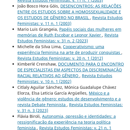
Revista Estudos Feministas: v. 11 n. 1 (2003)
João Bosco Hora Góis,
DESENCONTROS: AS RELAÇÕES
ENTRE OS ESTUDOS SOBRE A HOMOSSEXUALIDADE E
OS ESTUDOS DE GÊNERO NO BRASIL
,
Revista Estudos
Feministas: v. 11 n. 1 (2003)
Mario Luis Grangeia,
Papéis sociais das mulheres em
memórias de Ruth Escobar e Leonor Xavier
,
Revista
Estudos Feministas: v. 31 n. 2 (2023)
Michelle da Silva Lima,
Cooperativismo: uma
experiência feminina na arte de produzir conquistas
,
Revista Estudos Feministas: v. 20 n. 1 (2012)
Kimberlé Crenshaw,
DOCUMENTO PARA O ENCONTRO
DE ESPECIALISTAS EM ASPECTOS DA DISCRIMINAÇÃO
RACIAL RELATIVOS AO GÊNERO
,
Revista Estudos
Feministas: v. 10 n. 1 (2002)
Citlaly Aguilar Sánchez, Mónica Guadalupe Chávez
Elorza, Elsa Leticia García Argüelles,
México e a
violência de gênero: estudos de desenvolvimento e a
revista Debate Feminista
,
Revista Estudos Feministas:
v. 31 n. 3 (2023)
Flávia Biroli,
Autonomia, opressão e identidades: a
ressignificação da experiência na teoria política
feminista
,
Revista Estudos Feministas: v. 21 n. 1