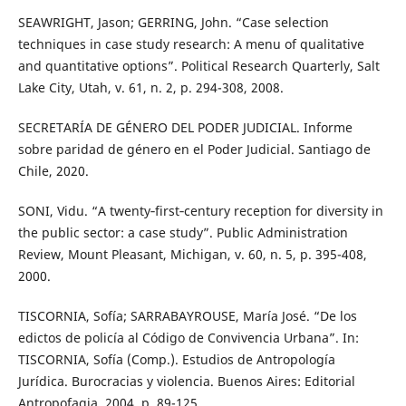
SEAWRIGHT, Jason; GERRING, John. “Case selection
techniques in case study research: A menu of qualitative
and quantitative options”. Political Research Quarterly, Salt
Lake City, Utah, v. 61, n. 2, p. 294-308, 2008.
SECRETARÍA DE GÉNERO DEL PODER JUDICIAL. Informe
sobre paridad de género en el Poder Judicial. Santiago de
Chile, 2020.
SONI, Vidu. “A twenty‐first‐century reception for diversity in
the public sector: a case study”. Public Administration
Review, Mount Pleasant, Michigan, v. 60, n. 5, p. 395-408,
2000.
TISCORNIA, Sofía; SARRABAYROUSE, María José. “De los
edictos de policía al Código de Convivencia Urbana”. In:
TISCORNIA, Sofía (Comp.). Estudios de Antropología
Jurídica. Burocracias y violencia. Buenos Aires: Editorial
Antropofagia, 2004. p. 89-125.