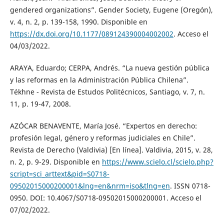
gendered organizations”. Gender Society, Eugene (Oregón),
v. 4, n. 2, p. 139-158, 1990. Disponible en
https://dx.doi.org/10.1177/089124390004002002
. Acceso el
04/03/2022.
ARAYA, Eduardo; CERPA, Andrés. “La nueva gestión pública
y las reformas en la Administración Pública Chilena”.
Tékhne - Revista de Estudos Politécnicos, Santiago, v. 7, n.
11, p. 19-47, 2008.
AZÓCAR BENAVENTE, María José. “Expertos en derecho:
profesión legal, género y reformas judiciales en Chile”.
Revista de Derecho (Valdivia) [En línea]. Valdivia, 2015, v. 28,
n. 2, p. 9-29. Disponible en
https://www.scielo.cl/scielo.php?
script=sci_arttext&pid=S0718-
09502015000200001&lng=en&nrm=iso&tlng=en
. ISSN 0718-
0950. DOI: 10.4067/S0718-09502015000200001. Acceso el
07/02/2022.