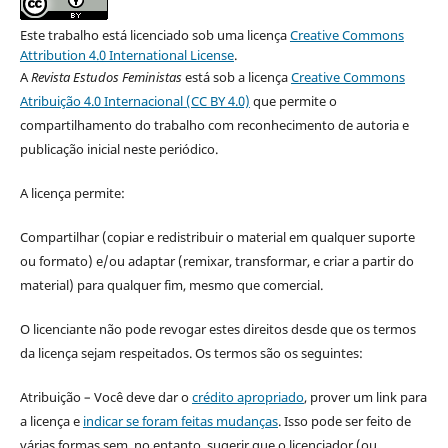
Este trabalho está licenciado sob uma licença
Creative Commons
Attribution 4.0 International License
.
A
Revista Estudos Feministas
está sob a licença
Creative Commons
Atribuição 4.0 Internacional (CC BY 4.0)
que permite o
compartilhamento do trabalho com reconhecimento de autoria e
publicação inicial neste periódico.
A licença permite:
Compartilhar (copiar e redistribuir o material em qualquer suporte
ou formato) e/ou adaptar (remixar, transformar, e criar a partir do
material) para qualquer fim, mesmo que comercial.
O licenciante não pode revogar estes direitos desde que os termos
da licença sejam respeitados. Os termos são os seguintes:
Atribuição – Você deve dar o
crédito apropriado
, prover um link para
a licença e
indicar se foram feitas mudanças
. Isso pode ser feito de
várias formas sem, no entanto, sugerir que o licenciador (ou