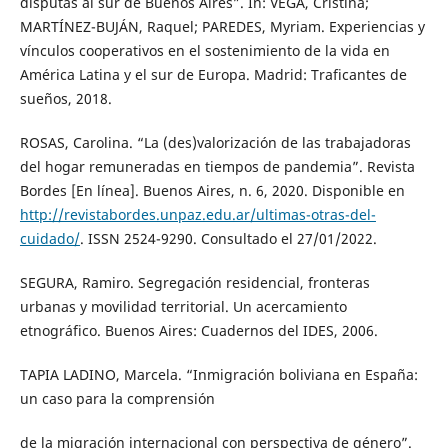
disputas al sur de Buenos Aires”. In: VEGA, Cristina;
MARTÍNEZ-BUJÁN, Raquel; PAREDES, Myriam. Experiencias y
vínculos cooperativos en el sostenimiento de la vida en
América Latina y el sur de Europa. Madrid: Traficantes de
sueños, 2018.
ROSAS, Carolina. “La (des)valorización de las trabajadoras
del hogar remuneradas en tiempos de pandemia”. Revista
Bordes [En línea]. Buenos Aires, n. 6, 2020. Disponible en
http://revistabordes.unpaz.edu.ar/ultimas-otras-del-
cuidado/
. ISSN 2524-9290. Consultado el 27/01/2022.
SEGURA, Ramiro. Segregación residencial, fronteras
urbanas y movilidad territorial. Un acercamiento
etnográfico. Buenos Aires: Cuadernos del IDES, 2006.
TAPIA LADINO, Marcela. “Inmigración boliviana en España:
un caso para la comprensión
de la migración internacional con perspectiva de género”.