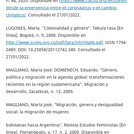
n. 48, 2020. Disponible en
https://www.clacso.org/lecciones-
desde-la-emergencia-entre-el-coronavirus-y-el-cambio-
climatico/
. Consultado el 27/01/2022.
LUGONES, María. “Colonialidad y género”. Tabula rasa [En
línea]. Bogotá, n. 9, 2008. Disponible en
http://www.scielo.org.co/pdf/tara/n9/n9a06.pdf
. ISSN 1794-
2489. DOI: 10.25058/20112742.340. Consultado el
27/01/2022.
MAGLIANO, María José; DOMENECH, Eduardo. “Género,
política y migración en la agenda global: transformaciones
recientes en la región sudamericana”. Migración y
desarrollo, Zacatecas, n. 12, 2009.
MAGLIANO, María José. “Migración, género y desigualdad
social: la migración de mujeres
bolivianas hacia Argentina”. Revista Estudos Feministas [En
línea]. Florianópolis, v. 17, n. 2, 2009. Disponible en