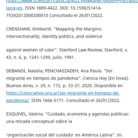
https://www.scielo.br/j/asoc/a/4tZCVydwgpJB7gx9XPPPJ3n/abst
lang=es
. ISSN 1809-4422. DOI: 10.1590/S1414-
753X2012000200010 Consultado el 26/01/2022.
CRENSHAW, Kimberlé. “Mapping the Margins:
intersectionality, identity politics, and violence
against women of color”. Stanford Law Review, Stanford, v.
43, n. 6, p. 1241-1299, julio. 1991.
DEBANDI, Natalia; PENCHASZADEH, Ana Paula. “Ser
migrante en tiempos de pandemia”. Ciencia Hoy [En línea].
Buenos Aires, v. 29, n. 172, p. 33-37, 2020. Disponible en
https://cienciahoy.org.ar/ser-migrante-en-tiempos-de-
pandemia/
. ISSN 1666-5171. Consultado el 26/01/2022.
ESQUIVEL, Valeria. “Cuidado, economía y agendas políticas:
una mirada conceptual sobre la
‘organización social del cuidado’ en América Latina”. In: