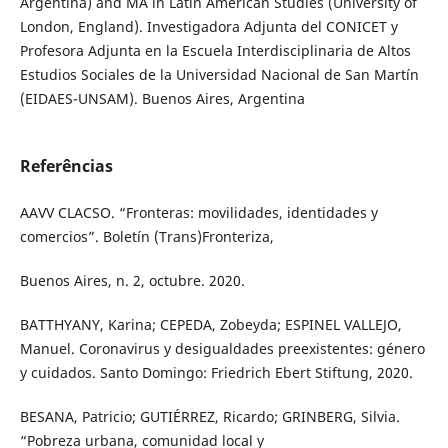
Argentina) and MA in Latin American Studies (University of
London, England). Investigadora Adjunta del CONICET y
Profesora Adjunta en la Escuela Interdisciplinaria de Altos
Estudios Sociales de la Universidad Nacional de San Martín
(EIDAES-UNSAM). Buenos Aires, Argentina
Referências
AAVV CLACSO. “Fronteras: movilidades, identidades y
comercios”. Boletín (Trans)Fronteriza,
Buenos Aires, n. 2, octubre. 2020.
BATTHYANY, Karina; CEPEDA, Zobeyda; ESPINEL VALLEJO,
Manuel. Coronavirus y desigualdades preexistentes: género
y cuidados. Santo Domingo: Friedrich Ebert Stiftung, 2020.
BESANA, Patricio; GUTIÉRREZ, Ricardo; GRINBERG, Silvia.
“Pobreza urbana, comunidad local y