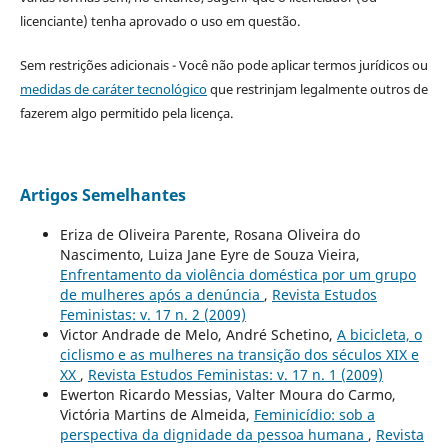
licenciante) tenha aprovado o uso em questão.
Sem restrições adicionais - Você não pode aplicar termos jurídicos ou
medidas de caráter tecnológico
que restrinjam legalmente outros de
fazerem algo permitido pela licença.
Artigos Semelhantes
Eriza de Oliveira Parente, Rosana Oliveira do
Nascimento, Luiza Jane Eyre de Souza Vieira,
Enfrentamento da violência doméstica por um grupo
de mulheres após a denúncia
,
Revista Estudos
Feministas: v. 17 n. 2 (2009)
Victor Andrade de Melo, André Schetino,
A bicicleta, o
ciclismo e as mulheres na transição dos séculos XIX e
XX
,
Revista Estudos Feministas: v. 17 n. 1 (2009)
Ewerton Ricardo Messias, Valter Moura do Carmo,
Victória Martins de Almeida,
Feminicídio: sob a
perspectiva da dignidade da pessoa humana
,
Revista