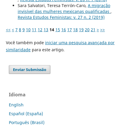
Sara Salvatori, Teresa Terrón-Caro,
A migração
invisível das mulheres mexicanas qualificadas
,
Revista Estudos Feministas: v. 27 n. 2 (2019)
<<
<
7
8
9
10
11
12
13
14
15
16
17
18
19
20
21
>
>>
Você também pode
iniciar uma pesquisa avançada por
similaridade
para este artigo.
Enviar Submissão
Idioma
English
Español (España)
Português (Brasil)