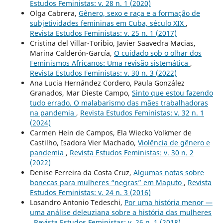
Estudos Feministas: v. 28 n. 1 (2020)
Olga Cabrera,
Gênero, sexo e raça e a formação de
subjetividades femininas em Cuba, século XIX
,
Revista Estudos Feministas: v. 25 n. 1 (2017)
Cristina del Villar-Toribio, Javier Saavedra Macias,
Marina Calderón-García,
O cuidado sob o olhar dos
Feminismos Africanos: Uma revisão sistemática
,
Revista Estudos Feministas: v. 30 n. 3 (2022)
Ana Lucia Hernández Cordero, Paula González
Granados, Mar Dieste Campo,
Sinto que estou fazendo
tudo errado. O malabarismo das mães trabalhadoras
na pandemia
,
Revista Estudos Feministas: v. 32 n. 1
(2024)
Carmen Hein de Campos, Ela Wiecko Volkmer de
Castilho, Isadora Vier Machado,
Violência de gênero e
pandemia
,
Revista Estudos Feministas: v. 30 n. 2
(2022)
Denise Ferreira da Costa Cruz,
Algumas notas sobre
bonecas para mulheres “negras” em Maputo
,
Revista
Estudos Feministas: v. 24 n. 3 (2016)
Losandro Antonio Tedeschi,
Por uma história menor —
uma análise deleuziana sobre a história das mulheres
,
Revista Estudos Feministas: v. 26 n. 1 (2018)