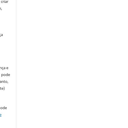
criar
m,
ça
ença e
so pode
anto,
te)
pode
e