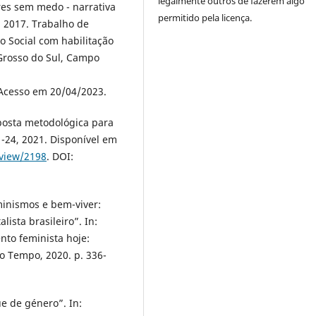
legalmente outros de fazerem algo
es sem medo - narrativa
permitido pela licença.
. 2017. Trabalho de
 Social com habilitação
Grosso do Sul, Campo
 Acesso em 20/04/2023.
posta metodológica para
-24, 2021. Disponível em
/view/2198
. DOI:
minismos e bem-viver:
sta brasileiro”. In:
to feminista hoje:
do Tempo, 2020. p. 336-
e de género”. In: