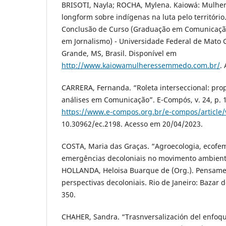
BRISOTI, Nayla; ROCHA, Mylena. Kaiowá: Mulher
longform sobre indígenas na luta pelo território
Conclusão de Curso (Graduação em Comunicação
em Jornalismo) - Universidade Federal de Mato 
Grande, MS, Brasil. Disponível em
http://www.kaiowamulheressemmedo.com.br/
.
CARRERA, Fernanda. “Roleta interseccional: pro
análises em Comunicação”. E-Compós, v. 24, p. 1
https://www.e-compos.org.br/e-compos/article
10.30962/ec.2198. Acesso em 20/04/2023.
COSTA, Maria das Graças. “Agroecologia, ecofe
emergências decoloniais no movimento ambientali
HOLLANDA, Heloisa Buarque de (Org.). Pensamen
perspectivas decoloniais. Rio de Janeiro: Bazar 
350.
CHAHER, Sandra. “Trasnversalización del enfoqu