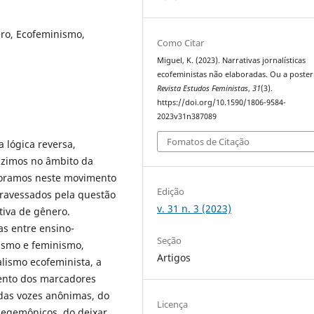
ero, Ecofeminismo,
Como Citar
Miguel, K. (2023). Narrativas jornalísticas
ecofeministas não elaboradas. Ou a posteri
Revista Estudos Feministas
,
31
(3).
https://doi.org/10.1590/1806-9584-
2023v31n387089
Fomatos de Citação
 lógica reversa,
uzimos no âmbito da
boramos neste movimento
Edição
atravessados pela questão
v. 31 n. 3 (2023)
tiva de gênero.
as entre ensino-
Seção
ismo e feminismo,
Artigos
alismo ecofeminista, a
mento dos marcadores
 das vozes anônimas, do
Licença
hegemônicos, do deixar