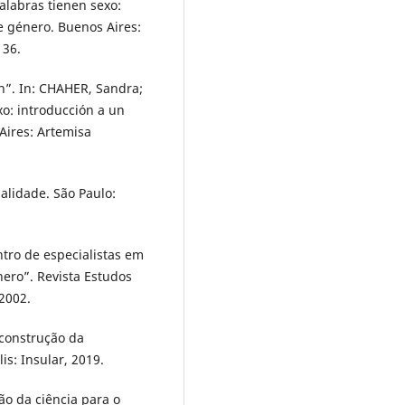
labras tienen sexo:
e género. Buenos Aires:
136.
”. In: CHAHER, Sandra;
o: introducción a un
Aires: Artemisa
nalidade. São Paulo:
ro de especialistas em
nero”. Revista Estudos
 2002.
 construção da
is: Insular, 2019.
o da ciência para o