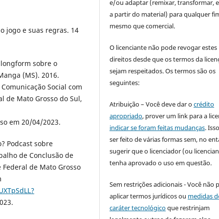
e/ou adaptar (remixar, transformar, e 
a partir do material) para qualquer fi
mesmo que comercial.
o jogo e suas regras. 14
O licenciante não pode revogar estes
direitos desde que os termos da licen
 longform sobre o
sejam respeitados. Os termos são os
 Manga (MS). 2016.
seguintes:
 Comunicação Social com
al de Mato Grosso do Sul,
Atribuição – Você deve dar o
crédito
apropriado
, prover um link para a lic
sso em 20/04/2023.
indicar se foram feitas mudanças
. Is
ser feito de várias formas sem, no ent
o? Podcast sobre
sugerir que o licenciador (ou licencian
balho de Conclusão de
tenha aprovado o uso em questão.
e Federal de Mato Grosso
m
Sem restrições adicionais - Você não 
4UXTpSdLL?
aplicar termos jurídicos ou
medidas d
023.
caráter tecnológico
que restrinjam