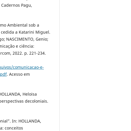
”. Cadernos Pagu,
ismo Ambiental sob a
 cedida a Katarini Miguel.
rigo; NASCIMENTO, Genio;
icação e ciência:
ercom, 2022. p. 221-234.
quivos/comunicacao-e-
.pdf
. Acesso em
 HOLLANDA, Heloisa
erspectivas decoloniais.
nial”. In: HOLLANDA,
a: conceitos