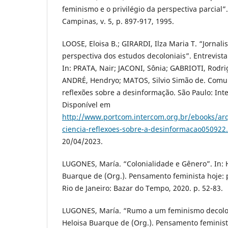
feminismo e o privilégio da perspectiva parcial
Campinas, v. 5, p. 897-917, 1995.
LOOSE, Eloisa B.; GIRARDI, Ilza Maria T. “Jornal
perspectiva dos estudos decoloniais”. Entrevista
In: PRATA, Nair; JACONI, Sônia; GABRIOTI, Rod
ANDRÉ, Hendryo; MATOS, Silvio Simão de. Comun
reflexões sobre a desinformação. São Paulo: Int
Disponível em
http://www.portcom.intercom.org.br/ebooks/ar
ciencia-reflexoes-sobre-a-desinformacao050922
20/04/2023.
LUGONES, María. “Colonialidade e Gênero”. In:
Buarque de (Org.). Pensamento feminista hoje: p
Rio de Janeiro: Bazar do Tempo, 2020. p. 52-83.
LUGONES, María. “Rumo a um feminismo decolo
Heloisa Buarque de (Org.). Pensamento feminist