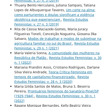
Feministas: v. 27 n. 3 (2019)
Thuany Bento Herculano, Juliana Sampaio, Tatiana
Lopes de Albuquerque Tavares,
Um corte na alma:
como parturientes e doulas significam a violência
obstétrica que experienciam
,
Revista Estudos
Feministas: v. 27 n. 3 (2019)
Rita de Cássia Maciazeki-Gomes, Maria Juracy
Filgueiras Toneli, Conceição Nogueira, Giovana Ilka
Salvaro,
Modos de trabalhar e modos de subjetivar na
agricultura familiar no sul do Brasil
,
Revista Estudos
Feministas: v. 29 n. 1 (2021)
María Valeria Sonna,
A comunidade das mulheres na
República de Platão
,
Revista Estudos Feministas: v. 30
n. 1 (2022)
Mariana Prandini Assis, Cristiano Rodrigues, Darlane
Silva Vieira Andrade,
Teoria Crítica Feminista em
tempos de capitalismo financeirizado
,
Revista
Estudos Feministas: v. 28 n. 3 (2020)
Maria Izilda Santos de Matos, Bruna S. Beserra
Pereira,
Prontuários femininos do Sanatório Pinel/SP
(1929-1944)
,
Revista Estudos Feministas: v. 30 n. 1
(2022)
Rayane Monique Bernardes, Kelly Beatriz Vieira