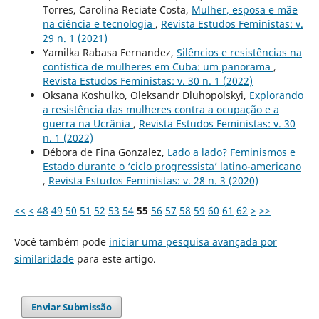
Torres, Carolina Reciate Costa,
Mulher, esposa e mãe
na ciência e tecnologia
,
Revista Estudos Feministas: v.
29 n. 1 (2021)
Yamilka Rabasa Fernandez,
Silêncios e resistências na
contística de mulheres em Cuba: um panorama
,
Revista Estudos Feministas: v. 30 n. 1 (2022)
Oksana Koshulko, Oleksandr Dluhopolskyi,
Explorando
a resistência das mulheres contra a ocupação e a
guerra na Ucrânia
,
Revista Estudos Feministas: v. 30
n. 1 (2022)
Débora de Fina Gonzalez,
Lado a lado? Feminismos e
Estado durante o ‘ciclo progressista’ latino-americano
,
Revista Estudos Feministas: v. 28 n. 3 (2020)
<<
<
48
49
50
51
52
53
54
55
56
57
58
59
60
61
62
>
>>
Você também pode
iniciar uma pesquisa avançada por
similaridade
para este artigo.
Enviar Submissão