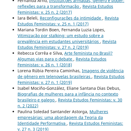
Fernanda Arno,
Instituições armadas, gênero e poder:
reflexões para a transformação
,
Revista Estudos
Feministas: v. 25 n. 2 (2017)
Iara Beleli,
Reconfigurações da intimidade
,
Revista
Estudos Feministas: v. 25 n. 1 (2017)
Mariana Tordin Boen, Fernanda Luzia Lopes,
Vitimização por stalking: um estudo sobre a
prevalência em estudantes universitários
,
Revista
Estudos Feministas: v. 27 n. 2 (2019)
Rebecca Corrêa e Silva,
Arte feminista no Brasil?
Algumas vias para o debate
,
Revista Estudos
Feministas: v. 26 n. 1 (2018)
Lorena Rúbia Pereira Caminhas,
Imagens de violência
de gênero em telenovelas brasileiras
,
Revista Estudos
Feministas: v. 27 n. 1 (2019)
Isabel Mociño-González, Eliane Santana Dias Debus,
Biografias de mulheres para a infância no contexto
brasileiro e galego
,
Revista Estudos Feministas: v. 30
n. 2 (2022)
Paulina Soledad Santander Astorga,
Mulheres
empresárias: uma abordagem da Teoria da
Identidade Performativa
,
Revista Estudos Feministas:
v. 27 n. 3 (2019)