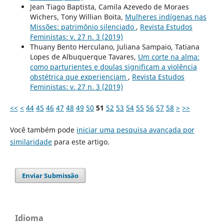
Jean Tiago Baptista, Camila Azevedo de Moraes
Wichers, Tony Willian Boita,
Mulheres indígenas nas
Missões: patrimônio silenciado
,
Revista Estudos
Feministas: v. 27 n. 3 (2019)
Thuany Bento Herculano, Juliana Sampaio, Tatiana
Lopes de Albuquerque Tavares,
Um corte na alma:
como parturientes e doulas significam a violência
obstétrica que experienciam
,
Revista Estudos
Feministas: v. 27 n. 3 (2019)
<<
<
44
45
46
47
48
49
50
51
52
53
54
55
56
57
58
>
>>
Você também pode
iniciar uma pesquisa avançada por
similaridade
para este artigo.
Enviar Submissão
Idioma