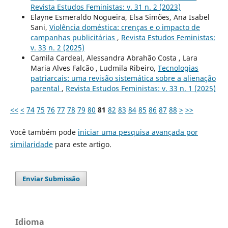
Revista Estudos Feministas: v. 31 n. 2 (2023)
Elayne Esmeraldo Nogueira, Elsa Simões, Ana Isabel
Sani,
Violência doméstica: crenças e o impacto de
campanhas publicitárias
,
Revista Estudos Feministas:
v. 33 n. 2 (2025)
Camila Cardeal, Alessandra Abrahão Costa , Lara
Maria Alves Falcão , Ludmila Ribeiro,
Tecnologias
patriarcais: uma revisão sistemática sobre a alienação
parental
,
Revista Estudos Feministas: v. 33 n. 1 (2025)
<<
<
74
75
76
77
78
79
80
81
82
83
84
85
86
87
88
>
>>
Você também pode
iniciar uma pesquisa avançada por
similaridade
para este artigo.
Enviar Submissão
Idioma