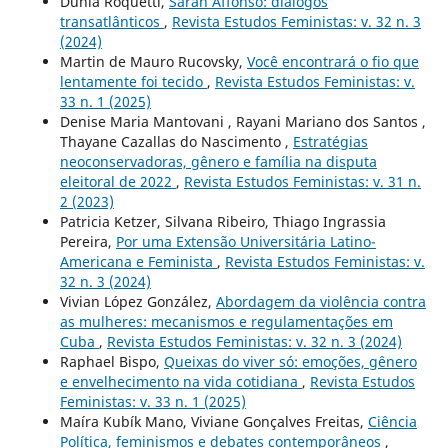
Dunia Roquetti,
Sarah Affonso: diálogos
transatlânticos
,
Revista Estudos Feministas: v. 32 n. 3
(2024)
Martin de Mauro Rucovsky,
Você encontrará o fio que
lentamente foi tecido
,
Revista Estudos Feministas: v.
33 n. 1 (2025)
Denise Maria Mantovani , Rayani Mariano dos Santos ,
Thayane Cazallas do Nascimento ,
Estratégias
neoconservadoras, gênero e família na disputa
eleitoral de 2022
,
Revista Estudos Feministas: v. 31 n.
2 (2023)
Patricia Ketzer, Silvana Ribeiro, Thiago Ingrassia
Pereira,
Por uma Extensão Universitária Latino-
Americana e Feminista
,
Revista Estudos Feministas: v.
32 n. 3 (2024)
Vivian López González,
Abordagem da violência contra
as mulheres: mecanismos e regulamentações em
Cuba
,
Revista Estudos Feministas: v. 32 n. 3 (2024)
Raphael Bispo,
Queixas do viver só: emoções, gênero
e envelhecimento na vida cotidiana
,
Revista Estudos
Feministas: v. 33 n. 1 (2025)
Maíra Kubík Mano, Viviane Gonçalves Freitas,
Ciência
Política, feminismos e debates contemporâneos
,